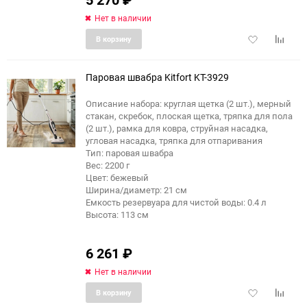
Нет в наличии
Добавить
Добави
В корзину
в
к
избранное
сравне
Паровая швабра Kitfort KT-3929
Описание набора: круглая щетка (2 шт.), мерный
стакан, скребок, плоская щетка, тряпка для пола
(2 шт.), рамка для ковра, струйная насадка,
угловая насадка, тряпка для отпаривания
Тип: паровая швабра
Вес: 2200 г
Цвет: бежевый
Ширина/диаметр: 21 см
Емкость резервуара для чистой воды: 0.4 л
Высота: 113 см
6 261
₽
Нет в наличии
Добавить
Добави
В корзину
в
к