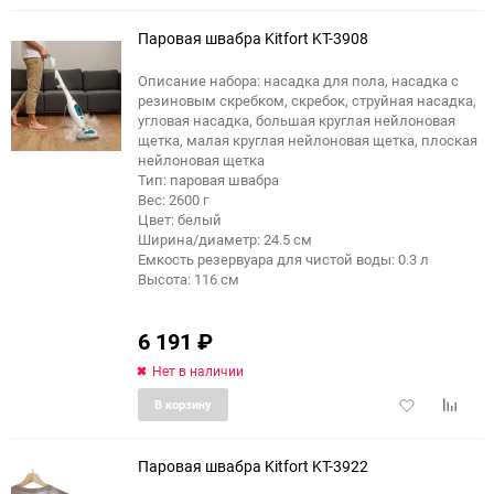
избранное
сравне
Паровая швабра Kitfort KT-3908
Описание набора: насадка для пола, насадка с
резиновым скребком, скребок, струйная насадка,
угловая насадка, большая круглая нейлоновая
щетка, малая круглая нейлоновая щетка, плоская
нейлоновая щетка
Тип: паровая швабра
Вес: 2600 г
Цвет: белый
Ширина/диаметр: 24.5 см
Емкость резервуара для чистой воды: 0.3 л
Высота: 116 см
6 191
₽
Нет в наличии
Добавить
Добави
В корзину
в
к
избранное
сравне
Паровая швабра Kitfort KT-3922