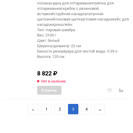
поланасадка для отпариваниятряпка для
отпариванияскребок с резиновой
вставкойструйная насадкалатунная
щетканейлоновая щеткаугловая насадкакейс для
насадоккронштейн
Тип: паровая швабра
Вес: 3100 г
Цвет: белый
Ширина/диаметр: 22 см
Емкость резервуара для чистой воды: 0.39 л
Высота: 120 см
8 822
₽
Нет в наличии
Добавить
Добави
В корзину
в
к
избранное
сравне
←
1
2
3
4
→