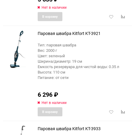
Нет в наличии
Добавить
Добави
В корзину
в
к
избранное
сравне
Паровая швабра Kitfort KT-3921
Тип: паровая швабра
Вес: 2000 г
Цвет: зеленый
Ширина/диаметр: 19 см
Емкость резервуара для чистой воды: 0.35 л
Высота: 110 см
Питание: от сети
6 296
₽
Нет в наличии
Добавить
Добави
В корзину
в
к
избранное
сравне
Паровая швабра Kitfort KT-3933