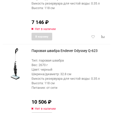
Емкость резервуара для чистой воды: 0.35 л
Высота: 118 см
7 146
₽
Нет в наличии
Добавить
Добави
В корзину
в
к
избранное
сравне
Паровая швабра Endever Odyssey Q-623
Тип: паровая швабра
Вес: 2670 г
еще 2 фото
Цвет: черный
Ширина/диаметр: 32.8 см
Емкость резервуара для чистой воды: 0.35 л
Высота: 118 см
Питание: от сети
10 506
₽
Нет в наличии