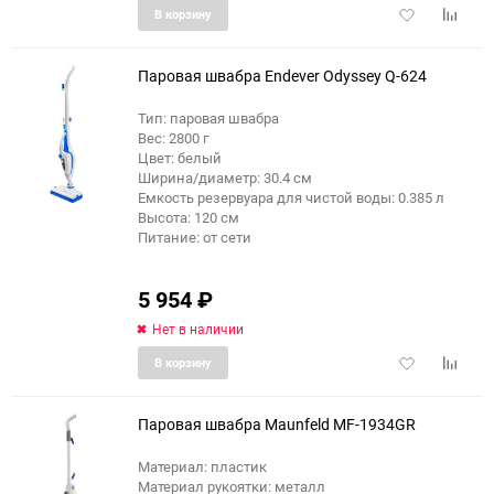
Добавить
Добави
В корзину
в
к
избранное
сравне
Паровая швабра Endever Odyssey Q-624
Тип: паровая швабра
Вес: 2800 г
еще 12 фото
Цвет: белый
Ширина/диаметр: 30.4 см
Емкость резервуара для чистой воды: 0.385 л
Высота: 120 см
Питание: от сети
5 954
₽
Нет в наличии
Добавить
Добави
В корзину
в
к
избранное
сравне
Паровая швабра Maunfeld MF-1934GR
Материал: пластик
Материал рукоятки: металл