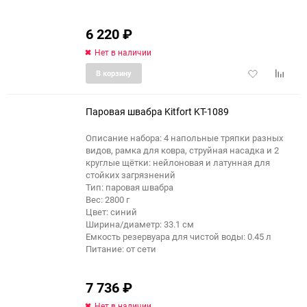
6 220
₽
Нет в наличии
Добавить
Добави
В корзину
в
к
избранное
сравне
Паровая швабра Kitfort KT-1089
Описание набора: 4 напольные тряпки разных
видов, рамка для ковра, струйная насадка и 2
еще 4 фото
круглые щётки: нейлоновая и латунная для
стойких загрязнений
Тип: паровая швабра
Вес: 2800 г
Цвет: синий
Ширина/диаметр: 33.1 см
Емкость резервуара для чистой воды: 0.45 л
Питание: от сети
7 736
₽
Нет в наличии