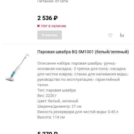
Питание: от сети
2 536
₽
Нет в наличии
Добавить
Добави
В корзину
в
к
избранное
сравне
Паровая швабра BQ SM1001 (белый/зеленый)
Описание набора: паровая швабра;- ручка;-
основная насадка;- 2 тряпки для пола;- насадка
для чистки ковров;- стакан для наливания воды;-
руководство по эксплуатации;- гарантийный
талон.
Тип: паровая швабра
Вес: 2220 г
Цвет: белый, зеленый
Ширина/диаметр: 27 см
Емкость резервуара для чистой воды: 0.45 л
Высота: 114 см
5 270
₽