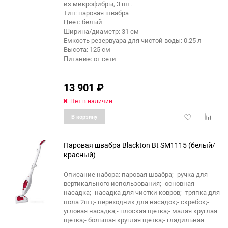
из микрофибры, 3 шт.
Тип: паровая швабра
Цвет: белый
Ширина/диаметр: 31 см
Емкость резервуара для чистой воды: 0.25 л
Высота: 125 см
Питание: от сети
13 901
₽
Нет в наличии
Добавить
Добави
В корзину
в
к
избранное
сравне
Паровая швабра Blackton Bt SM1115 (белый/
красный)
Описание набора: паровая швабра;- ручка для
вертикального использования;- основная
насадка;- насадка для чистки ковров;- тряпка для
пола 2шт;- переходник для насадок;- скребок;-
угловая насадка;- плоская щетка;- малая круглая
щетка;- большая круглая щетка;- гладильная