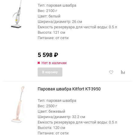
Тип: паровая швабра
Вес: 2100 г
еще 1 фото
Цвет: белый
Ширина/диаметр: 26 см
Емкость резервуара для чистой воды: 0.5 л
Высота: 121 см
Питание: от сети
5 598
₽
Нет в наличии
Добавить
Добави
В корзину
в
к
избранное
сравне
Паровая швабра Kitfort KT-3950
Тип: паровая швабра
Вес: 2500 г
еще 11 фото
Цвет: бежевый
Ширина/диаметр: 32.2 см
Емкость резервуара для чистой воды: 0.5 л
Высота: 120 см
Питание: от сети