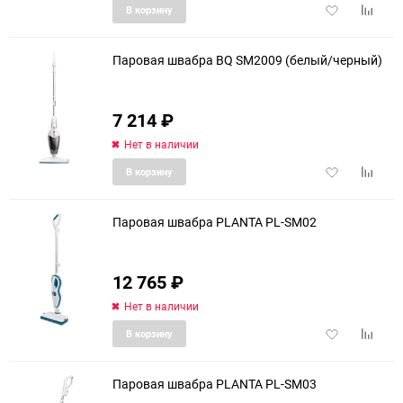
Добавить
Добави
В корзину
в
к
избранное
сравне
Паровая швабра BQ SM2009 (белый/черный)
7 214
₽
Нет в наличии
Добавить
Добави
В корзину
в
к
избранное
сравне
Паровая швабра PLANTA PL-SM02
12 765
₽
еще 10 фото
Нет в наличии
Добавить
Добави
В корзину
в
к
избранное
сравне
Паровая швабра PLANTA PL-SM03