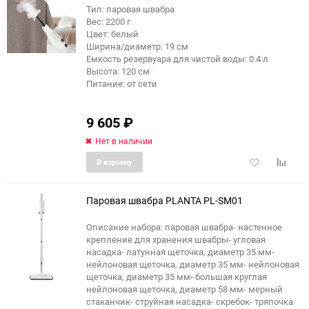
Тип: паровая швабра
Вес: 2200 г
еще 1 фото
Цвет: белый
Ширина/диаметр: 19 см
Емкость резервуара для чистой воды: 0.4 л
Высота: 120 см
Питание: от сети
9 605
₽
Нет в наличии
Добавить
Добави
В корзину
в
к
избранное
сравне
Паровая швабра PLANTA PL-SM01
Описание набора: паровая швабра- настенное
крепление для хранения швабры- угловая
еще 9 фото
насадка- латунная щеточка, диаметр 35 мм-
нейлоновая щеточка, диаметр 35 мм- нейлоновая
щеточка, диаметр 35 мм- большая круглая
нейлоновая щеточка, диаметр 58 мм- мерный
стаканчик- струйная насадка- скребок- тряпочка