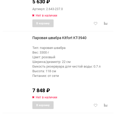
5 630
₽
Артикул: 2.643-237.0
Нет в наличии
Добавить
Добави
В корзину
в
к
избранное
сравне
Паровая швабра Kitfort KT-3940
Тип: паровая швабра
Вес: 3300 г
еще 2 фото
Цвет: розовый
Ширина/диаметр: 22 см
Емкость резервуара для чистой воды: 0.7 л
Высота: 118 см
Питание: от сети
7 848
₽
Нет в наличии
Добавить
Добави
В корзину
в
к
избранное
сравне