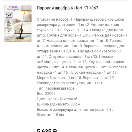
избранное
сравне
Паровая швабра Kitfort KT-1067
Описание набора: 1. Паровая швабра с крышкой
резервуара для воды - 1 шт.2. Удлинительная
трубка - 1 шт.3. Ручка - 1 шт.4. Насадка для пола - 1
шт.5. Тряпка для пола - 1 шт.6. Рамка для ковра - 1
шт.7. Насадка для отпаривания - 1 шт.8. Тряпка
для отпаривания - 1 шт.9. Ворсовая насадка для
отпаривания - 1 шт.10. Насадка со скребком - 1
шт.11. Струйная насадка - 1 шт.12. Плоская
нейлоновая щетка - 1 шт.13. Круглая нейлоновая
щетка - 1 шт.14. Латунная щетка - 1 шт.15. Угловая
насадка - 1 шт.16. Плоская насадка - 1 шт.17.
Мерный стакан - 1 шт.18. Воронка - 1 шт.19.
Руководство по эксплуатации - 1 шт.
Тип: паровая швабра
Вес: 2200 г
Цвет: желтый, черный
Ширина/диаметр: 30 см
Емкость резервуара для чистой воды: 0.3 л
Высота: 115 см
5 635
₽