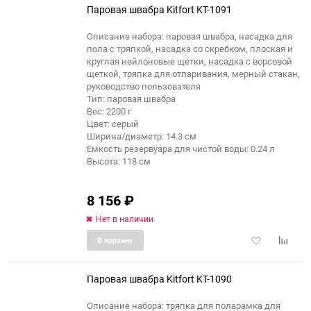
Паровая швабра Kitfort KT-1091
Описание набора: паровая швабра, насадка для
пола с тряпкой, насадка со скребком, плоская и
еще 3 фото
круглая нейлоновые щетки, насадка с ворсовой
щеткой, тряпка для отпаривания, мерный стакан,
руководство пользователя
Тип: паровая швабра
Вес: 2200 г
Цвет: серый
Ширина/диаметр: 14.3 см
Емкость резервуара для чистой воды: 0.24 л
Высота: 118 см
8 156
₽
Нет в наличии
Добавить
Добави
В корзину
в
к
избранное
сравне
Паровая швабра Kitfort KT-1090
Описание набора: тряпка для поларамка для