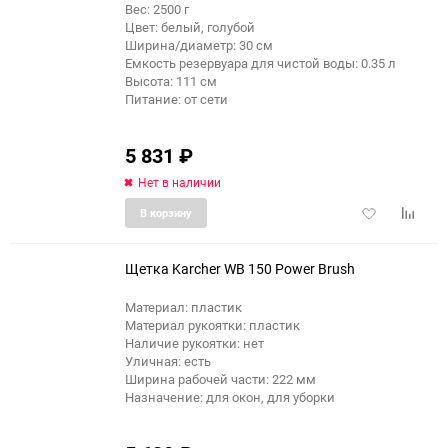
Вес: 2500 г
еще 3 фото
Цвет: белый, голубой
Ширина/диаметр: 30 см
Емкость резервуара для чистой воды: 0.35 л
Высота: 111 см
Питание: от сети
5 831
₽
Нет в наличии
Добавить
Добави
В корзину
в
к
избранное
сравне
Щетка Karcher WB 150 Power Brush
Материал: пластик
Материал рукоятки: пластик
Наличие рукоятки: нет
Уличная: есть
Ширина рабочей части: 222 мм
Назначение: для окон, для уборки