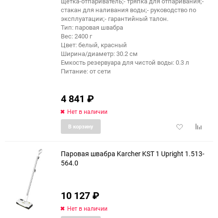
щетка-отпариватель;- тряпка для отпаривания;-
стакан для наливания воды;- руководство по
эксплуатации;- гарантийный талон.
Тип: паровая швабра
Вес: 2400 г
Цвет: белый, красный
Ширина/диаметр: 30.2 см
Емкость резервуара для чистой воды: 0.3 л
Питание: от сети
4 841
₽
Нет в наличии
Добавить
Добави
В корзину
в
к
избранное
сравне
Паровая швабра Karcher KST 1 Upright 1.513-
564.0
10 127
₽
Нет в наличии