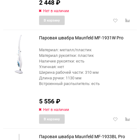
2 448
₽
Нет в наличии
Добавить
Добави
В корзину
в
к
избранное
сравне
Паровая швабра Maunfeld MF-1931W Pro
Материал: металл/пластик
Материал рукоятки: пластик
Наличие рукоятки: есть
Уличная: нет
Ширина рабочей части: 310 мм
Длина ручки: 1130 мм
Встроенный распылитель: есть
5 556
₽
Нет в наличии
Добавить
Добави
В корзину
в
к
избранное
сравне
Паровая швабра Maunfeld MF-1933BL Pro