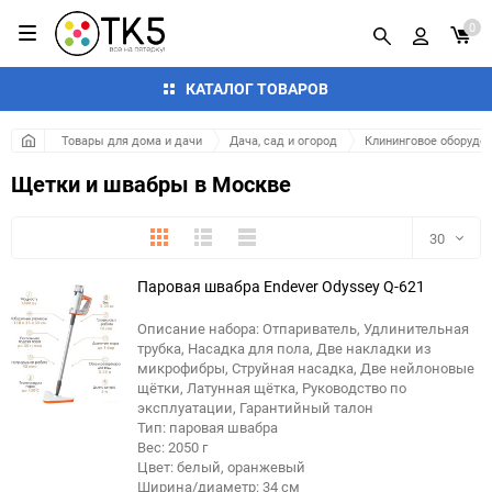
0
КАТАЛОГ ТОВАРОВ
Товары для дома и дачи
Дача, сад и огород
Клининговое оборудов
Щетки и швабры в Москве
Плитка
Подробно
Компактно
30
Паровая швабра Endever Odyssey Q-621
30
Описание набора: Отпариватель, Удлинительная
60
трубка, Насадка для пола, Две накладки из
еще 3 фото
микрофибры, Струйная насадка, Две нейлоновые
90
щётки, Латунная щётка, Руководство по
эксплуатации, Гарантийный талон
Тип: паровая швабра
150
Вес: 2050 г
Цвет: белый, оранжевый
Ширина/диаметр: 34 см