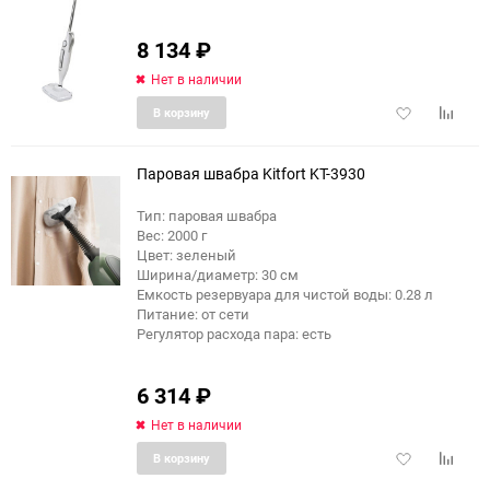
8 134
₽
еще 10 фото
Нет в наличии
Добавить
Добави
В корзину
в
к
избранное
сравне
Паровая швабра Kitfort KT-3930
Тип: паровая швабра
Вес: 2000 г
еще 8 фото
Цвет: зеленый
Ширина/диаметр: 30 см
Емкость резервуара для чистой воды: 0.28 л
Питание: от сети
Регулятор расхода пара: есть
6 314
₽
Нет в наличии
Добавить
Добави
В корзину
в
к