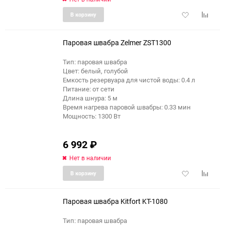
Добавить
Добави
В корзину
в
к
избранное
сравне
Паровая швабра Zelmer ZST1300
Тип: паровая швабра
Цвет: белый, голубой
Емкость резервуара для чистой воды: 0.4 л
Питание: от сети
Длина шнура: 5 м
Время нагрева паровой швабры: 0.33 мин
Мощность: 1300 Вт
6 992
₽
Нет в наличии
Добавить
Добави
В корзину
в
к
избранное
сравне
Паровая швабра Kitfort KT-1080
Тип: паровая швабра