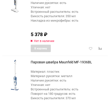
еще 3 фото
Наличие рукоятки: есть
Уличная: нет
Встроенный распылитель: есть
Емкость распылителя: 350 мл
Накладка из микрофибры: есть
5 378
₽
Нет в наличии
Добавить
Добави
В корзину
в
к
избранное
сравне
Паровая швабра Maunfeld MF-1936BL
Материал: пластик
Материал рукоятки: металл
еще 12 фото
Наличие рукоятки: есть
Уличная: нет
Встроенный распылитель: есть
Поворот на 180 градусов: есть
Емкость распылителя: 370 мл