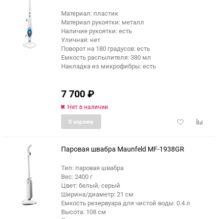
Материал: пластик
Материал рукоятки: металл
еще 3 фото
Наличие рукоятки: есть
Уличная: нет
Поворот на 180 градусов: есть
Емкость распылителя: 380 мл
Накладка из микрофибры: есть
7 700
₽
Нет в наличии
Добавить
Добави
В корзину
в
к
избранное
сравне
Паровая швабра Maunfeld MF-1938GR
Тип: паровая швабра
Вес: 2400 г
еще 6 фото
Цвет: белый, серый
Ширина/диаметр: 21 см
Емкость резервуара для чистой воды: 0.4 л
Высота: 108 см