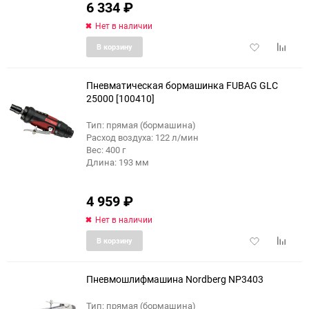
6 334
₽
Нет в наличии
Добавить
Добави
В корзину
в
к
избранное
сравне
Пневматическая бормашинка FUBAG GLC
25000 [100410]
Тип: прямая (бормашина)
Расход воздуха: 122 л/мин
Вес: 400 г
Длина: 193 мм
4 959
₽
Нет в наличии
Добавить
Добави
В корзину
в
к
избранное
сравне
Пневмошлифмашина Nordberg NP3403
Тип: прямая (бормашина)