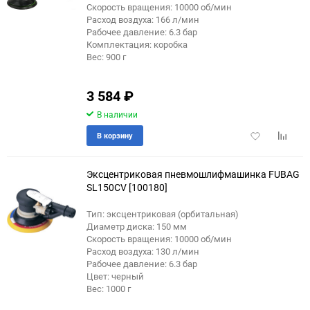
Скорость вращения: 10000 об/мин
Расход воздуха: 166 л/мин
Рабочее давление: 6.3 бар
Комплектация: коробка
Вес: 900 г
3 584
₽
В наличии
Добавить
Добави
В корзину
в
к
избранное
сравне
Эксцентриковая пневмошлифмашинка FUBAG
SL150CV [100180]
Тип: эксцентриковая (орбитальная)
Диаметр диска: 150 мм
Скорость вращения: 10000 об/мин
Расход воздуха: 130 л/мин
Рабочее давление: 6.3 бар
Цвет: черный
Вес: 1000 г