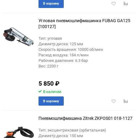
Добавить
Добави
В корзину
в
к
избранное
сравне
Угловая пневмошлифмашинка FUBAG GA125
[100127]
Тип: угловая
Диаметр диска: 125 мм
Скорость вращения: 10000 об/мин
Расход воздуха: 184 л/мин
Рабочее давление: 6.3 бар
Вес: 2200 г
5 850
₽
В наличии
Добавить
Добави
В корзину
в
к
избранное
сравне
Пневмошлифмашина Zitrek ZKPOS01 018-1127
Тип: эксцентриковая (орбитальная)
Диаметр диска: 150 мм