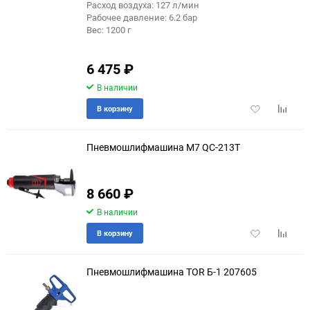
Расход воздуха: 127 л/мин
Рабочее давление: 6.2 бар
Вес: 1200 г
6 475
₽
В наличии
Добавить
Добави
В корзину
в
к
избранное
сравне
Пневмошлифмашина M7 QC-213T
8 660
₽
В наличии
Добавить
Добави
В корзину
в
к
избранное
сравне
Пневмошлифмашина TOR Б-1 207605