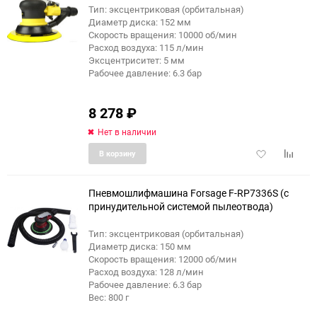
Тип: эксцентриковая (орбитальная)
Диаметр диска: 152 мм
еще 6 фото
Скорость вращения: 10000 об/мин
Расход воздуха: 115 л/мин
Эксцентриситет: 5 мм
Рабочее давление: 6.3 бар
8 278
₽
Нет в наличии
Добавить
Добави
В корзину
в
к
избранное
сравне
Пневмошлифмашина Forsage F-RP7336S (с
принудительной системой пылеотвода)
Тип: эксцентриковая (орбитальная)
Диаметр диска: 150 мм
Скорость вращения: 12000 об/мин
Расход воздуха: 128 л/мин
Рабочее давление: 6.3 бар
Вес: 800 г