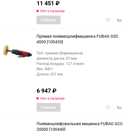
11 451
₽
Нет в наличии
Добавить
Добави
В корзину
в
к
избранное
сравне
Прямая пневмошлифмашинка FUBAG GSC
4000 [100430]
Тип: прямая (бормашина)
Диаметр диска: 87 мм
Расход воздуха: 127 л/мин
Вес: 840 г
Длина: 237 мм
6 947
₽
Нет в наличии
Добавить
Добави
В корзину
в
к
избранное
сравне
Пневмошлифовальная машинка FUBAG GСC
20000 [100440]