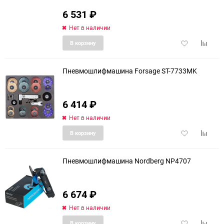
6 531
₽
Нет в наличии
Добавить
Добави
В корзину
в
к
избранное
сравне
Пневмошлифмашина Forsage ST-7733MK
6 414
₽
Нет в наличии
Добавить
Добави
В корзину
в
к
избранное
сравне
Пневмошлифмашина Nordberg NP4707
6 674
₽
Нет в наличии
Добавить
Добави
В корзину