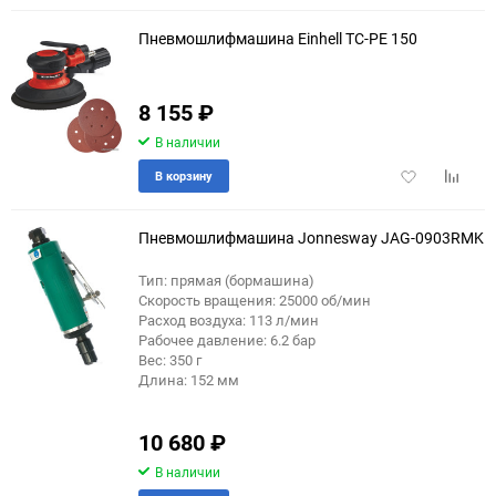
избранное
сравне
Пневмошлифмашина Einhell TC-PE 150
8 155
₽
еще 1 фото
В наличии
Добавить
Добави
В корзину
в
к
избранное
сравне
Пневмошлифмашина Jonnesway JAG-0903RMK
Тип: прямая (бормашина)
Скорость вращения: 25000 об/мин
Расход воздуха: 113 л/мин
Рабочее давление: 6.2 бар
Вес: 350 г
Длина: 152 мм
10 680
₽
В наличии