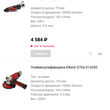
Диаметр диска: 75 мм
Скорость вращения: 20000 об/мин
Расход воздуха: 142 л/мин
Вес: 840 г
Длина: 216 мм
4 584
₽
Нет в наличии
Добавить
Добави
В корзину
в
к
избранное
сравне
Пневмошлифмашина Elitech 0704.014200
Тип: угловая
Диаметр диска: 125 мм
Скорость вращения: 10000 об/мин
Расход воздуха: 184 л/мин
Рабочее давление: 6.3 бар
Вес: 2200 г