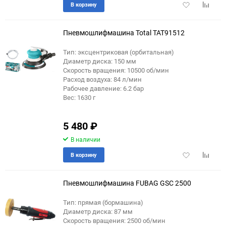
Добавить
Добави
В корзину
в
к
избранное
сравне
Пневмошлифмашина Total TAT91512
Тип: эксцентриковая (орбитальная)
Диаметр диска: 150 мм
Скорость вращения: 10500 об/мин
Расход воздуха: 84 л/мин
Рабочее давление: 6.2 бар
Вес: 1630 г
5 480
₽
В наличии
Добавить
Добави
В корзину
в
к
избранное
сравне
Пневмошлифмашина FUBAG GSC 2500
Тип: прямая (бормашина)
Диаметр диска: 87 мм
Скорость вращения: 2500 об/мин