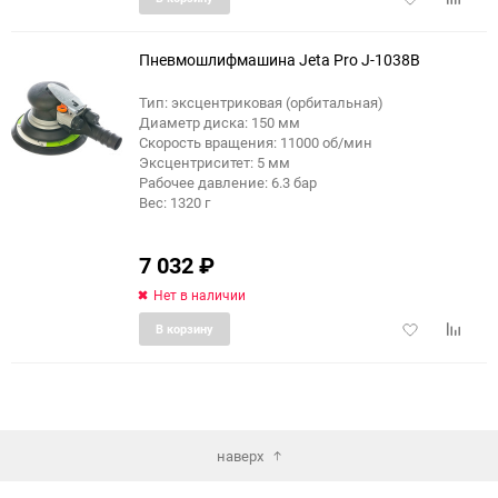
в
к
избранное
сравне
Пневмошлифмашина Jeta Pro J-1038B
Тип: эксцентриковая (орбитальная)
Диаметр диска: 150 мм
Скорость вращения: 11000 об/мин
Эксцентриситет: 5 мм
Рабочее давление: 6.3 бар
Вес: 1320 г
7 032
₽
Нет в наличии
Добавить
Добави
В корзину
в
к
избранное
сравне
наверх