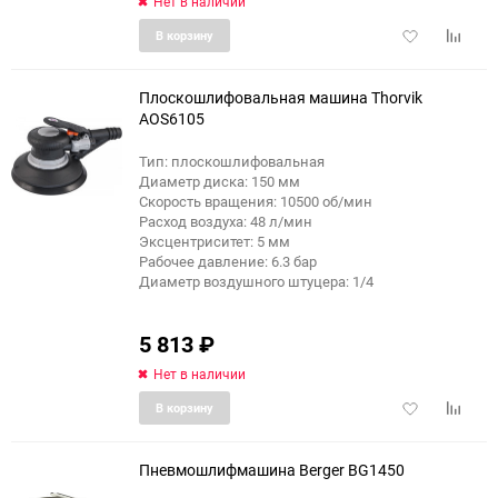
Нет в наличии
Добавить
Добави
В корзину
в
к
избранное
сравне
Плоскошлифовальная машина Thorvik
AOS6105
Тип: плоскошлифовальная
Диаметр диска: 150 мм
Скорость вращения: 10500 об/мин
Расход воздуха: 48 л/мин
Эксцентриситет: 5 мм
Рабочее давление: 6.3 бар
Диаметр воздушного штуцера: 1/4
5 813
₽
Нет в наличии
Добавить
Добави
В корзину
в
к
избранное
сравне
Пневмошлифмашина Berger BG1450