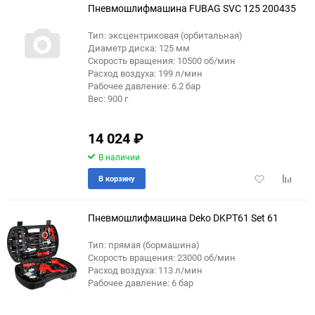
Пневмошлифмашина FUBAG SVC 125 200435
Тип: эксцентриковая (орбитальная)
Диаметр диска: 125 мм
Скорость вращения: 10500 об/мин
Расход воздуха: 199 л/мин
Рабочее давление: 6.2 бар
Вес: 900 г
14 024
₽
В наличии
Добавить
Добави
В корзину
в
к
избранное
сравне
Пневмошлифмашина Deko DKPT61 Set 61
Тип: прямая (бормашина)
Скорость вращения: 23000 об/мин
Расход воздуха: 113 л/мин
Рабочее давление: 6 бар