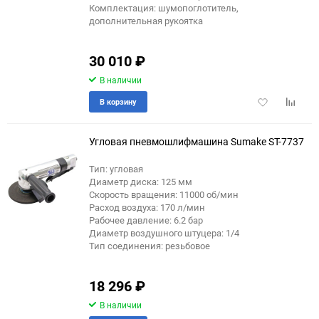
Комплектация: шумопоглотитель,
дополнительная рукоятка
30 010
₽
В наличии
Добавить
Добави
В корзину
в
к
избранное
сравне
Угловая пневмошлифмашина Sumake ST-7737
Тип: угловая
Диаметр диска: 125 мм
Скорость вращения: 11000 об/мин
Расход воздуха: 170 л/мин
Рабочее давление: 6.2 бар
Диаметр воздушного штуцера: 1/4
Тип соединения: резьбовое
18 296
₽
В наличии