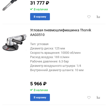
31 777
₽
В наличии
Добавить
Добави
В корзину
в
к
избранное
сравне
Угловая пневмошлифмашинка Thorvik
AAG0510
Тип: угловая
Диаметр диска: 125 мм
Скорость вращения: 10000 об/мин
Расход воздуха: 169 л/мин
Рабочее давление: 6.3 бар
Диаметр воздушного штуцера: 1/4
Внутренний диаметр шланга: 10 мм
5 966
₽
В наличии
Добавить
Добави
В корзину
в
к
избранное
сравне