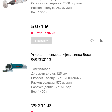
Скорость вращения: 2500 об/мин
Расход воздуха: 257 л/мин
Вес: 1060 г
5 071
₽
Нет в наличии
Добавить
Добави
В корзину
в
к
избранное
сравне
Угловая пневмошлифмашинка Bosch
0607352113
Тип: угловая
Диаметр диска: 125 мм
Скорость вращения: 12000 об/мин
Расход воздуха: 570 л/мин
Рабочее давление: 6.3 бар
Вес: 1400 г
29 211
₽