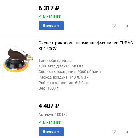
6 317
₽
В наличии
Добавить
Добави
В корзину
в
к
избранное
сравне
Эксцентриковая пневмошлифмашинка FUBAG
SR150CV
Тип: орбитальная
Диаметр диска: 150 мм
Скорость вращения: 9000 об/мин
Расход воздуха: 140 л/мин
Рабочее давление: 6.3 бар
Вес: 1000 г
4 407
₽
Артикул: 100182
В наличии
Добавить
Добави
В корзину
в
к