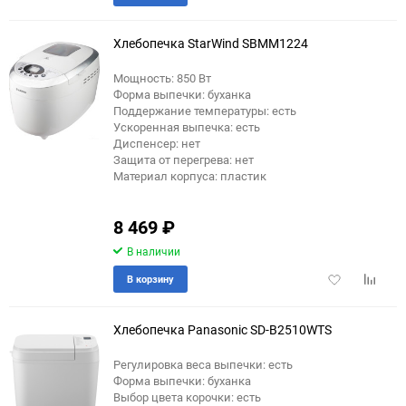
в
к
избранное
сравне
Хлебопечка StarWind SBMM1224
Мощность: 850 Вт
Форма выпечки: буханка
еще 2 фото
Поддержание температуры: есть
Ускоренная выпечка: есть
Диспенсер: нет
Защита от перегрева: нет
Материал корпуса: пластик
8 469
₽
В наличии
Добавить
Добави
В корзину
в
к
избранное
сравне
Хлебопечка Panasonic SD-B2510WTS
Регулировка веса выпечки: есть
Форма выпечки: буханка
еще 4 фото
Выбор цвета корочки: есть