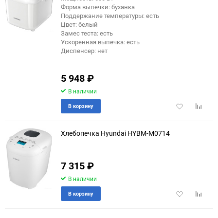
Форма выпечки: буханка
Поддержание температуры: есть
Цвет: белый
Замес теста: есть
Ускоренная выпечка: есть
Диспенсер: нет
5 948
₽
В наличии
Добавить
Добави
В корзину
в
к
избранное
сравне
Хлебопечка Hyundai HYBM-M0714
7 315
₽
В наличии
Добавить
Добави
В корзину
в
к
избранное
сравне