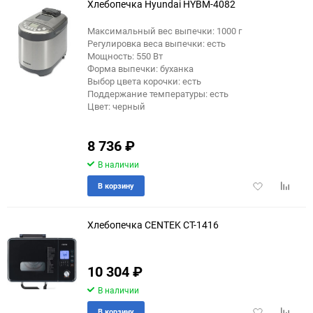
Хлебопечка Hyundai HYBM-4082
Максимальный вес выпечки: 1000 г
Регулировка веса выпечки: есть
еще 5 фото
Мощность: 550 Вт
Форма выпечки: буханка
Выбор цвета корочки: есть
Поддержание температуры: есть
Цвет: черный
8 736
₽
В наличии
Добавить
Добави
В корзину
в
к
избранное
сравне
Хлебопечка CENTEK CT-1416
10 304
₽
В наличии
Добавить
Добави
В корзину