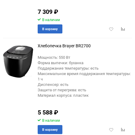
7 309
₽
В наличии
Добавить
Добави
В корзину
в
к
избранное
сравне
Хлебопечка Brayer BR2700
Мощность: 550 Вт
Форма выпечки: буханка
Поддержание температуры: есть
Максимальное время поддержания температуры:
1 ч
Диспенсер: есть
Защита от перегрева: есть
Материал корпуса: пластик
5 588
₽
В наличии
Добавить
Добави
В корзину
в
к