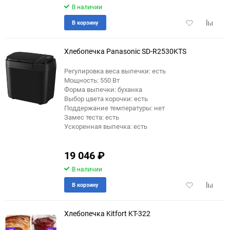
В наличии
Добавить
Добави
В корзину
в
к
избранное
сравне
Хлебопечка Panasonic SD-R2530KTS
Регулировка веса выпечки: есть
Мощность: 550 Вт
еще 11 фото
Форма выпечки: буханка
Выбор цвета корочки: есть
Поддержание температуры: нет
Замес теста: есть
Ускоренная выпечка: есть
19 046
₽
В наличии
Добавить
Добави
В корзину
в
к
избранное
сравне
Хлебопечка Kitfort KT-322