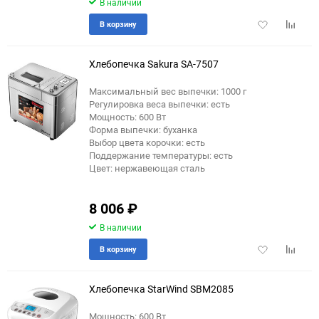
В наличии
Добавить
Добави
В корзину
в
к
избранное
сравне
Хлебопечка Sakura SA-7507
Максимальный вес выпечки: 1000 г
Регулировка веса выпечки: есть
Мощность: 600 Вт
Форма выпечки: буханка
Выбор цвета корочки: есть
Поддержание температуры: есть
Цвет: нержавеющая сталь
8 006
₽
В наличии
Добавить
Добави
В корзину
в
к
избранное
сравне
Хлебопечка StarWind SBM2085
Мощность: 600 Вт