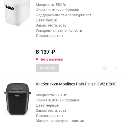
Мощность: 550 Вт
Форма выпечки: буханка
еще 1 фото
Поддержание температуры: есть
Цвет: белый
Замес теста: есть
Ускоренная выпечка: есть
Диспенсер: нет
8 137
₽
Нет в наличии
Добавить
Добави
В корзину
в
к
избранное
сравне
Хлебопечка Moulinex Pain Plaisir OW210830
Мощность: 720 Вт
Форма выпечки: буханка
еще 5 фото
Цвет: черный
Замес теста: есть
Диспенсер: нет
Материал корпуса: пластик