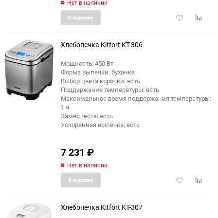
Нет в наличии
Добавить
Добави
В корзину
в
к
избранное
сравне
Хлебопечка Kitfort KT-306
Мощность: 450 Вт
Форма выпечки: буханка
Выбор цвета корочки: есть
Поддержание температуры: есть
Максимальное время поддержания температуры:
1 ч
Замес теста: есть
Ускоренная выпечка: есть
7 231
₽
Нет в наличии
Добавить
Добави
В корзину
в
к
избранное
сравне
Хлебопечка Kitfort KT-307