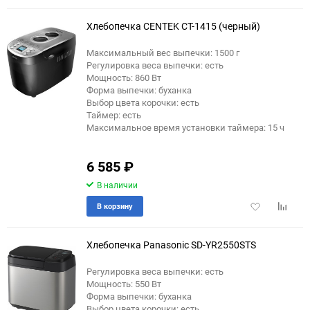
избранное
сравне
Хлебопечка CENTEK CT-1415 (черный)
Максимальный вес выпечки: 1500 г
Регулировка веса выпечки: есть
Мощность: 860 Вт
Форма выпечки: буханка
Выбор цвета корочки: есть
Таймер: есть
Максимальное время установки таймера: 15 ч
6 585
₽
В наличии
Добавить
Добави
В корзину
в
к
избранное
сравне
Хлебопечка Panasonic SD-YR2550STS
Регулировка веса выпечки: есть
Мощность: 550 Вт
еще 2 фото
Форма выпечки: буханка
Выбор цвета корочки: есть