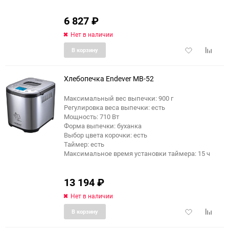
6 827
₽
Нет в наличии
Добавить
Добави
В корзину
в
к
избранное
сравне
Хлебопечка Endever MB-52
Максимальный вес выпечки: 900 г
Регулировка веса выпечки: есть
Мощность: 710 Вт
Форма выпечки: буханка
Выбор цвета корочки: есть
Таймер: есть
Максимальное время установки таймера: 15 ч
13 194
₽
Нет в наличии
Добавить
Добави
В корзину
в
к