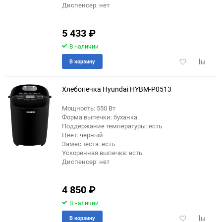
Диспенсер: нет
5 433
₽
В наличии
Добавить
Добави
В корзину
в
к
избранное
сравне
Хлебопечка Hyundai HYBM-P0513
Мощность: 550 Вт
Форма выпечки: буханка
еще 1 фото
Поддержание температуры: есть
Цвет: черный
Замес теста: есть
Ускоренная выпечка: есть
Диспенсер: нет
4 850
₽
В наличии
Добавить
Добави
В корзину