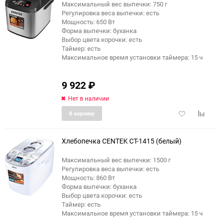
Максимальный вес выпечки: 750 г
Регулировка веса выпечки: есть
Мощность: 650 Вт
Форма выпечки: буханка
Выбор цвета корочки: есть
Таймер: есть
Максимальное время установки таймера: 15 ч
9 922
₽
Нет в наличии
Добавить
Добави
В корзину
в
к
избранное
сравне
Хлебопечка CENTEK CT-1415 (белый)
Максимальный вес выпечки: 1500 г
Регулировка веса выпечки: есть
Мощность: 860 Вт
Форма выпечки: буханка
Выбор цвета корочки: есть
Таймер: есть
Максимальное время установки таймера: 15 ч