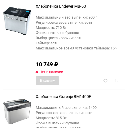
избранное
сравне
Хлебопечка Endever MB-53
Максимальный вес выпечки: 900 г
Регулировка веса выпечки: есть
Мощность: 710 Вт
Форма выпечки: буханка
Выбор цвета корочки: есть
Таймер: есть
Максимальное время установки таймера: 15 ч
10 749
₽
Нет в наличии
Добавить
Добави
В корзину
в
к
избранное
сравне
Хлебопечка Gorenje BM1400E
Максимальный вес выпечки: 1400 г
Регулировка веса выпечки: есть
Мощность: 815 Вт
Форма выпечки: буханка
Выбор цвета корочки: есть