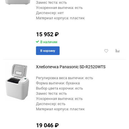
Замес теста: есть
Ускоренная выпечка: есть
Диспенсер: нет
Материал корпуса: пластик
15 952
₽
В наличии
Добавить
Добави
В корзину
в
к
избранное
сравне
Хлебопечка Panasonic SD-R2520WTS
Регулировка веса выпечки: есть
Форма выпечки: буханка
Выбор цвета корочки: есть
Замес теста: есть
Ускоренная выпечка: есть
Диспенсер: есть
Материал корпуса: пластик
19 046
₽