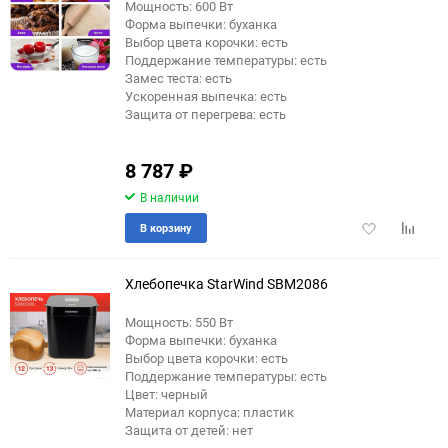
Мощность: 600 Вт
Форма выпечки: буханка
Выбор цвета корочки: есть
Поддержание температуры: есть
Замес теста: есть
Ускоренная выпечка: есть
Защита от перегрева: есть
8 787
₽
В наличии
Добавить
Добави
В корзину
в
к
избранное
сравне
Хлебопечка StarWind SBM2086
Мощность: 550 Вт
Форма выпечки: буханка
еще 10 фото
Выбор цвета корочки: есть
Поддержание температуры: есть
Цвет: черный
Материал корпуса: пластик
Защита от детей: нет