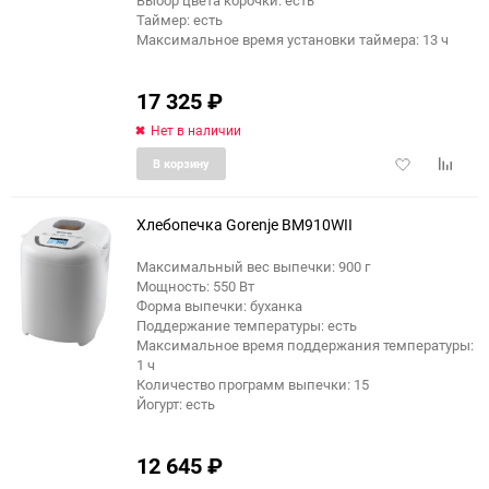
Таймер: есть
Максимальное время установки таймера: 13 ч
17 325
₽
Нет в наличии
Добавить
Добави
В корзину
в
к
избранное
сравне
Хлебопечка Gorenje BM910WII
Максимальный вес выпечки: 900 г
Мощность: 550 Вт
Форма выпечки: буханка
Поддержание температуры: есть
Максимальное время поддержания температуры:
1 ч
Количество программ выпечки: 15
Йогурт: есть
12 645
₽