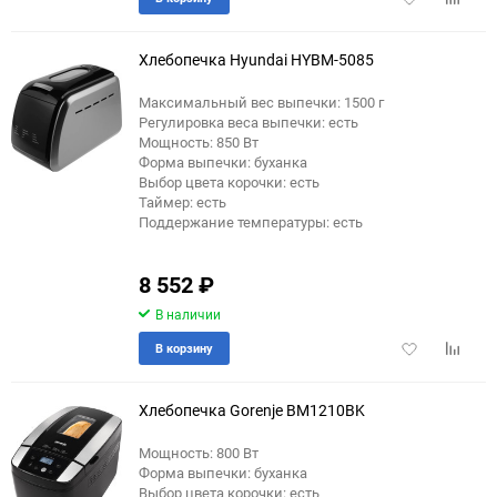
в
к
избранное
сравне
Хлебопечка Hyundai HYBM-5085
Максимальный вес выпечки: 1500 г
Регулировка веса выпечки: есть
Мощность: 850 Вт
Форма выпечки: буханка
Выбор цвета корочки: есть
Таймер: есть
Поддержание температуры: есть
8 552
₽
В наличии
Добавить
Добави
В корзину
в
к
избранное
сравне
Хлебопечка Gorenje BM1210BK
Мощность: 800 Вт
Форма выпечки: буханка
Выбор цвета корочки: есть