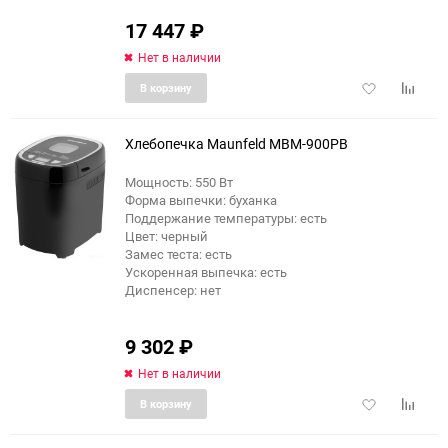
17 447
₽
Нет в наличии
Добавить
Добави
В корзину
в
к
избранное
сравне
Хлебопечка Maunfeld MBM-900PB
Мощность: 550 Вт
Форма выпечки: буханка
Поддержание температуры: есть
Цвет: черный
Замес теста: есть
Ускоренная выпечка: есть
Диспенсер: нет
9 302
₽
Нет в наличии
Добавить
Добави
В корзину
в
к
избранное
сравне