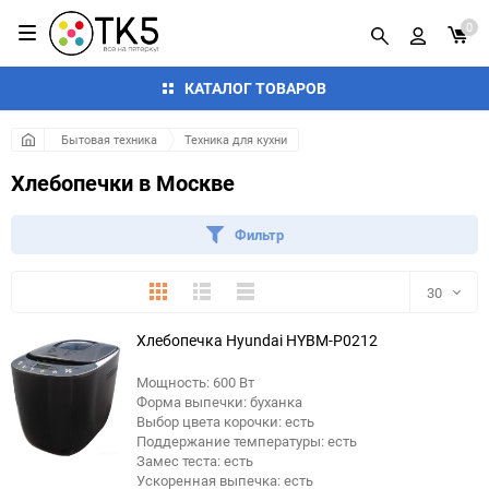
0
КАТАЛОГ ТОВАРОВ
Бытовая техника
Техника для кухни
Хлебопечки в Москве
Фильтр
Плитка
Подробно
Компактно
30
Хлебопечка Hyundai HYBM-P0212
30
Мощность: 600 Вт
60
Форма выпечки: буханка
Выбор цвета корочки: есть
90
Поддержание температуры: есть
Замес теста: есть
Ускоренная выпечка: есть
150