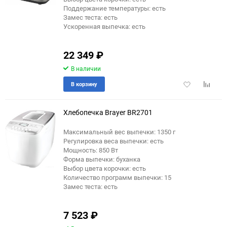
Поддержание температуры: есть
Замес теста: есть
Ускоренная выпечка: есть
22 349
₽
В наличии
Добавить
Добави
В корзину
в
к
избранное
сравне
Хлебопечка Brayer BR2701
Максимальный вес выпечки: 1350 г
Регулировка веса выпечки: есть
Мощность: 850 Вт
Форма выпечки: буханка
Выбор цвета корочки: есть
Количество программ выпечки: 15
Замес теста: есть
7 523
₽