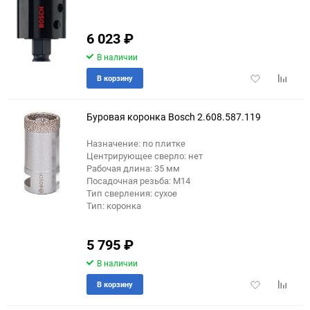
6 023
₽
еще 1 фото
В наличии
Добавить
Добави
В корзину
в
к
избранное
сравне
Буровая коронка Bosch 2.608.587.119
Назначение: по плитке
Центрирующее сверло: нет
Рабочая длина: 35 мм
Посадочная резьба: М14
Тип сверления: сухое
Тип: коронка
5 795
₽
В наличии
Добавить
Добави
В корзину
в
к
избранное
сравне