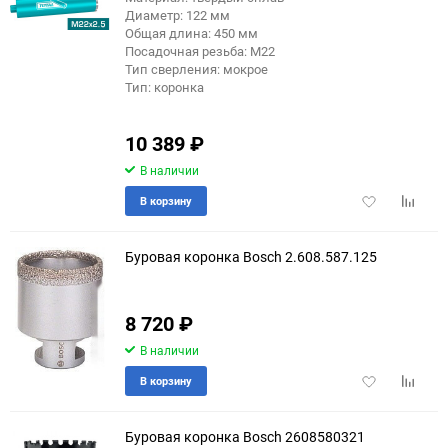
Диаметр: 122 мм
Общая длина: 450 мм
Посадочная резьба: М22
Тип сверления: мокрое
Тип: коронка
10 389
₽
В наличии
Добавить
Добави
В корзину
в
к
избранное
сравне
Буровая коронка Bosch 2.608.587.125
8 720
₽
В наличии
Добавить
Добави
В корзину
в
к
избранное
сравне
Буровая коронка Bosch 2608580321