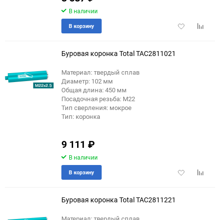
В наличии
Добавить
Добави
В корзину
в
к
избранное
сравне
Буровая коронка Total TAC2811021
Материал: твердый сплав
Диаметр: 102 мм
Общая длина: 450 мм
Посадочная резьба: М22
Тип сверления: мокрое
Тип: коронка
9 111
₽
В наличии
Добавить
Добави
В корзину
в
к
избранное
сравне
Буровая коронка Total TAC2811221
Материал: твердый сплав