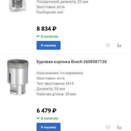
еще 4 фото
Посадочный диаметр: 22 мм
Хвостовик: есть
Разборная: нет
8 834
₽
В наличии
Добавить
Добави
В корзину
в
к
избранное
сравне
Буровая коронка Bosch 2608587126
Назначение: по керамике
Хвостовик: есть
еще 1 фото
Тип хвостовика: М14
Диаметр: 55 мм
Рабочая длина: 35 мм
6 479
₽
В наличии
Добавить
Добави
В корзину