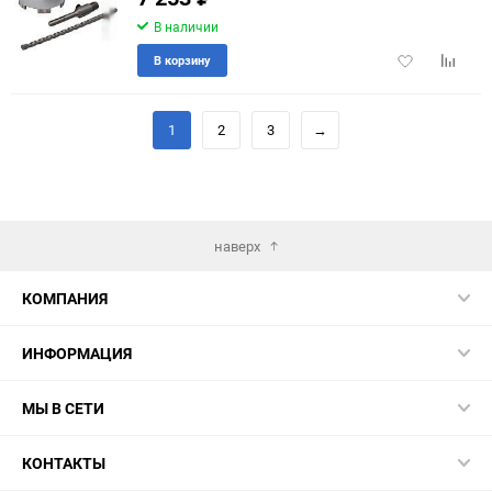
В наличии
Добавить
Добави
В корзину
в
к
избранное
сравне
1
2
3
→
наверх
КОМПАНИЯ
ИНФОРМАЦИЯ
МЫ В СЕТИ
КОНТАКТЫ