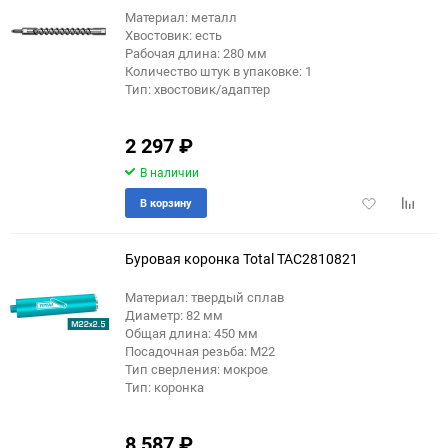
Материал: металл
Хвостовик: есть
Рабочая длина: 280 мм
Количество штук в упаковке: 1
Тип: хвостовик/адаптер
2 297
₽
В наличии
Добавить
Добави
В корзину
в
к
избранное
сравне
Буровая коронка Total TAC2810821
Материал: твердый сплав
Диаметр: 82 мм
Общая длина: 450 мм
Посадочная резьба: М22
Тип сверления: мокрое
Тип: коронка
8 587
₽