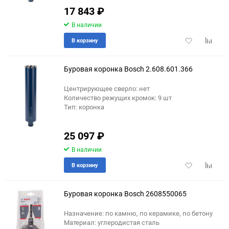
17 843
₽
В наличии
Добавить
Добави
В корзину
в
к
избранное
сравне
Буровая коронка Bosch 2.608.601.366
Центрирующее сверло: нет
Количество режущих кромок: 9 шт
Тип: коронка
25 097
₽
В наличии
Добавить
Добави
В корзину
в
к
избранное
сравне
Буровая коронка Bosch 2608550065
Назначение: по камню, по керамике, по бетону
Материал: углеродистая сталь