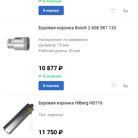
В наличии
Добавить
Добави
В корзину
в
к
избранное
сравне
Буровая коронка Bosch 2.608.587.133
Назначение: по керамике
Диаметр: 75 мм
Рабочая длина: 35 мм
10 877
₽
В наличии
Добавить
Добави
В корзину
в
к
избранное
сравне
Буровая коронка Hilberg HD716
Тип: коронка
11 750
₽