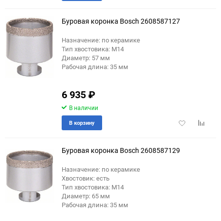
в
к
избранное
сравне
Буровая коронка Bosch 2608587127
Назначение: по керамике
Тип хвостовика: М14
Диаметр: 57 мм
Рабочая длина: 35 мм
6 935
₽
В наличии
Добавить
Добави
В корзину
в
к
избранное
сравне
Буровая коронка Bosch 2608587129
Назначение: по керамике
Хвостовик: есть
еще 1 фото
Тип хвостовика: М14
Диаметр: 65 мм
Рабочая длина: 35 мм