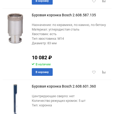
Добавить
Добави
В корзину
в
к
избранное
сравне
Буровая коронка Bosch 2.608.587.135
Назначение: по керамике, по камню, по бетону
Материал: углеродистая сталь
Хвостовик: есть
Тип хвостовика: М14
Диаметр: 83 мм
10 082
₽
В наличии
Добавить
Добави
В корзину
в
к
избранное
сравне
Буровая коронка Bosch 2.608.601.360
Центрирующее сверло: нет
Количество режущих кромок: 5 шт
Тип: коронка