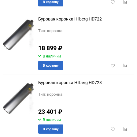
Добавить
Добави
В корзину
в
к
избранное
сравне
Буровая коронка Hilberg HD722
Тип: коронка
18 899
₽
В наличии
Добавить
Добави
В корзину
в
к
избранное
сравне
Буровая коронка Hilberg HD723
Тип: коронка
23 401
₽
В наличии
Добавить
Добави
В корзину
в
к