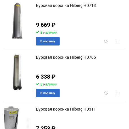
Буровая коронка Hilberg HD713
9 669
₽
В наличии
Добавить
Добави
В корзину
в
к
избранное
сравне
Буровая коронка Hilberg HD705
6 338
₽
В наличии
Добавить
Добави
В корзину
в
к
избранное
сравне
Буровая коронка Hilberg HD311
7 253
₽