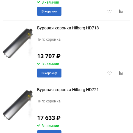
В наличии
Добавить
Добави
В корзину
в
к
избранное
сравне
Буровая коронка Hilberg HD718
Тип: коронка
13 707
₽
В наличии
Добавить
Добави
В корзину
в
к
избранное
сравне
Буровая коронка Hilberg HD721
Тип: коронка
17 633
₽
В наличии