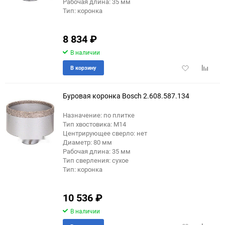
Рабочая длина: 35 мм
Тип: коронка
8 834
₽
В наличии
Добавить
Добави
В корзину
в
к
избранное
сравне
Буровая коронка Bosch 2.608.587.134
Назначение: по плитке
Тип хвостовика: М14
Центрирующее сверло: нет
Диаметр: 80 мм
Рабочая длина: 35 мм
Тип сверления: сухое
Тип: коронка
10 536
₽
В наличии