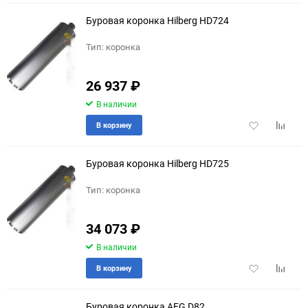
избранное
сравне
Буровая коронка Hilberg HD724
Тип: коронка
26 937
₽
В наличии
Добавить
Добави
В корзину
в
к
избранное
сравне
Буровая коронка Hilberg HD725
Тип: коронка
34 073
₽
В наличии
Добавить
Добави
В корзину
в
к
избранное
сравне
Буровая коронка AEG D82