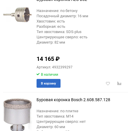
Назначение: по бетону
Посадочный диаметр: 16 мм
Хвостовик: есть
Разборная: есть
Тип хвостовика: SDS-plus
Центрирующее сверло: есть
Диаметр: 82 мм
14 165
₽
Артикул: 4932399297
В наличии
Добавить
Добави
В корзину
в
к
избранное
сравне
Буровая коронка Bosch 2.608.587.128
Назначение: по плитке
Тип хвостовика: М14
Центрирующее сверло: нет
Диаметр: 60 мм