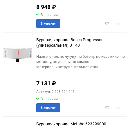
8 948
₽
В наличии
Добавить
Добави
В корзину
в
к
избранное
сравне
Буровая коронка Bosch Progressor
(универсальная) D 140
Назначение: по чугуну, по бетону, по керамике, по
металлу, по дереву, по камню
Материал: инструментальная сталь
7 131
₽
Артикул: 2.608.594.247
В наличии
Добавить
Добави
В корзину
в
к
избранное
сравне
Буровая коронка Metabo 623299000