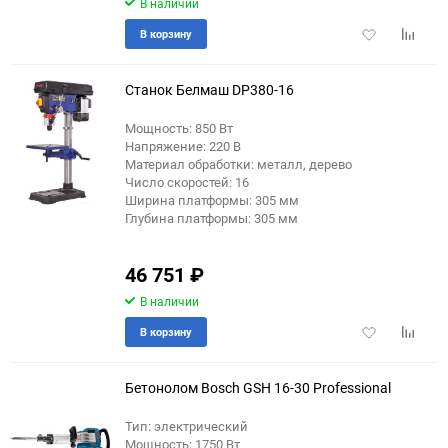
В наличии
Добавить
Добави
В корзину
в
к
избранное
сравне
Станок Белмаш DP380-16
Мощность: 850 Вт
Напряжение: 220 В
еще 16 фото
Материал обработки: металл, дерево
Число скоростей: 16
Ширина платформы: 305 мм
Глубина платформы: 305 мм
46 751
₽
В наличии
Добавить
Добави
В корзину
в
к
избранное
сравне
Бетонолом Bosch GSH 16-30 Professional
Тип: электрический
Мощность: 1750 Вт