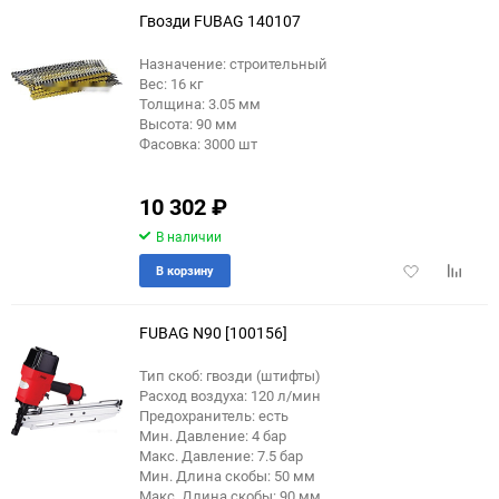
Гвозди FUBAG 140107
Назначение: строительный
Вес: 16 кг
Толщина: 3.05 мм
Высота: 90 мм
Фасовка: 3000 шт
10 302
₽
В наличии
Добавить
Добави
В корзину
в
к
избранное
сравне
FUBAG N90 [100156]
Тип скоб: гвозди (штифты)
Расход воздуха: 120 л/мин
Предохранитель: есть
Мин. Давление: 4 бар
Макс. Давление: 7.5 бар
Мин. Длина скобы: 50 мм
Макс. Длина скобы: 90 мм