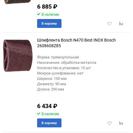
6 885
₽
В наличии
Добавить
Добави
В корзину
в
к
избранное
сравне
Шлифлента Bosch N470 Best INOX Bosch
2608608Z85
Форма: прямоугольная
Назначение: обработка металла
Количество в упаковке: 10 шт
Мокрое шлифование: нет
Ширина: 100 мм
Диаметр: 90 мм
Длина: 290 мм
6 434
₽
В наличии
Добавить
Добави
В корзину
в
к