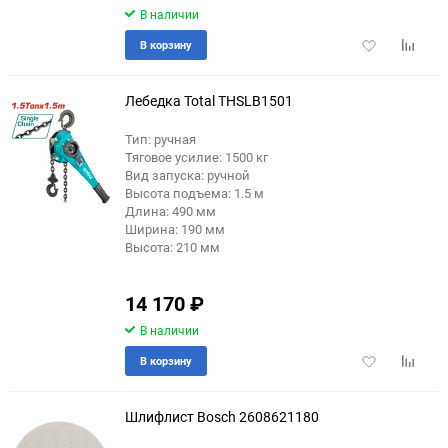
В наличии
Добавить
Добави
В корзину
в
к
избранное
сравне
Лебедка Total THSLB1501
Тип: ручная
Тяговое усилие: 1500 кг
Вид запуска: ручной
Высота подъема: 1.5 м
Длина: 490 мм
Ширина: 190 мм
Высота: 210 мм
14 170
₽
В наличии
Добавить
Добави
В корзину
в
к
избранное
сравне
Шлифлист Bosch 2608621180