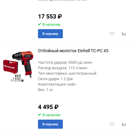
17 553
₽
В наличии
Добавить
Добави
В корзину
в
к
избранное
сравне
Отбойный молоток Einhell TC-PC 45
Частота ударов: 4500 уд./мин
Расход воздуха: 113 л/мин
еще 1 фото
Тип хвостовика: шестигранный
Сила удара: 1.2 Дж
Комплектация: кейс
Вес: 1 кг
4 495
₽
В наличии
Добавить
Добави
В корзину
в
к
избранное
сравне