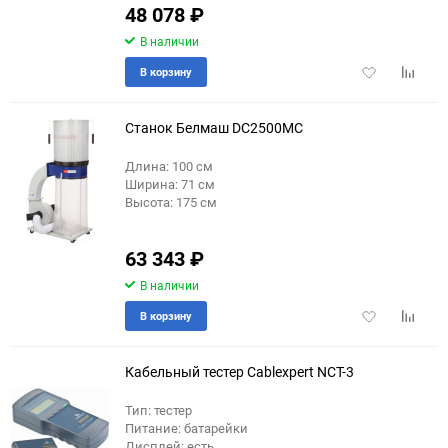
48 078
₽
В наличии
Добавить
Добави
В корзину
в
к
избранное
сравне
Станок Белмаш DC2500MC
Длина: 100 см
Ширина: 71 см
еще 5 фото
Высота: 175 см
63 343
₽
В наличии
Добавить
Добави
В корзину
в
к
избранное
сравне
Кабельный тестер Cablexpert NCT-3
Тип: тестер
Питание: батарейки
Дисплей: есть