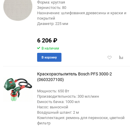
Форма: круглая
Зернистость: 80
Назначение: шлифования древесины и краски и
покрытий
Диаметр: 225 мм
6 206
₽
В наличии
Добавить
Добави
В корзину
в
к
избранное
сравне
Краскораспылитель Bosch PFS 3000-2
(0603207100)
Мощность: 650 Вт
Производительность: 300 мл/мин
Емкость бачка: 1000 мл
Насос: выносной
Воздушный шланг: 2 м
Комплектация: ремень для переноски, цветной
фильтр