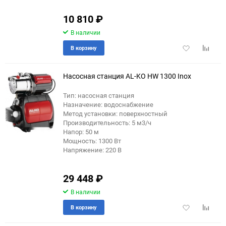
10 810
₽
В наличии
Добавить
Добави
В корзину
в
к
избранное
сравне
Насосная станция AL-KO HW 1300 Inox
Тип: насосная станция
Назначение: водоснабжение
Метод установки: поверхностный
Производительность: 5 м3/ч
Напор: 50 м
Мощность: 1300 Вт
Напряжение: 220 В
29 448
₽
В наличии
Добавить
Добави
В корзину
в
к
избранное
сравне