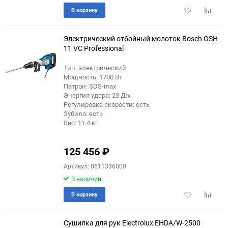
Добавить
Добави
В корзину
в
к
избранное
сравне
Электрический отбойный молоток Bosch GSH
11 VC Professional
Тип: электрический
Мощность: 1700 Вт
Патрон: SDS-max
Энергия удара: 23 Дж
Регулировка скорости: есть
Зубило: есть
Вес: 11.4 кг
125 456
₽
Артикул: 0611336000
В наличии
Добавить
Добави
В корзину
в
к
избранное
сравне
Сушилка для рук Electrolux EHDA/W-2500