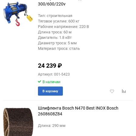
300/600/220v
Тип: строительная
Тяговое усилие: 600 кг
Рабочее напряжение: 220 В
Длина троса: 60 м
Двигатель: 1.8 кВт
Диаметр троса: 5 мм
Материал троса: сталь
24 239
₽
Артикул: 001-5423
В наличии
Добавить
Добави
В корзину
в
к
избранное
сравне
Шлифлента Bosch N470 Best INOX Bosch
2608608Z84
Длина: 290 мм