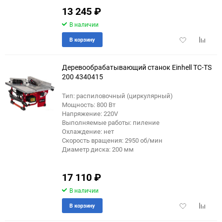
13 245
₽
В наличии
Добавить
Добави
В корзину
в
к
избранное
сравне
Деревообрабатывающий станок Einhell TC-TS
200 4340415
Тип: распиловочный (циркулярный)
Мощность: 800 Вт
Напряжение: 220V
Выполняемые работы: пиление
Охлаждение: нет
Скорость вращения: 2950 об/мин
Диаметр диска: 200 мм
17 110
₽
В наличии
Добавить
Добави
В корзину
в
к