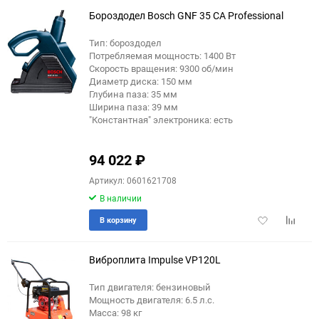
избранное
сравне
Бороздодел Bosch GNF 35 CA Professional
Тип: бороздодел
Потребляемая мощность: 1400 Вт
Скорость вращения: 9300 об/мин
Диаметр диска: 150 мм
Глубина паза: 35 мм
Ширина паза: 39 мм
"Константная" электроника: есть
94 022
₽
Артикул: 0601621708
В наличии
Добавить
Добави
В корзину
в
к
избранное
сравне
Виброплита Impulse VP120L
Тип двигателя: бензиновый
Мощность двигателя: 6.5 л.с.
Масса: 98 кг