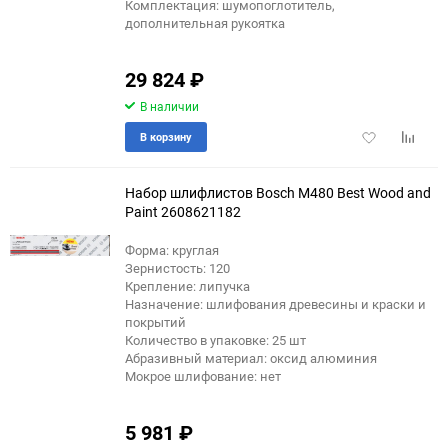
Комплектация: шумопоглотитель,
дополнительная рукоятка
29 824
₽
В наличии
Добавить
Добави
В корзину
в
к
избранное
сравне
Набор шлифлистов Bosch M480 Best Wood and
Paint 2608621182
Форма: круглая
Зернистость: 120
Крепление: липучка
Назначение: шлифования древесины и краски и
покрытий
Количество в упаковке: 25 шт
Абразивный материал: оксид алюминия
Мокрое шлифование: нет
5 981
₽