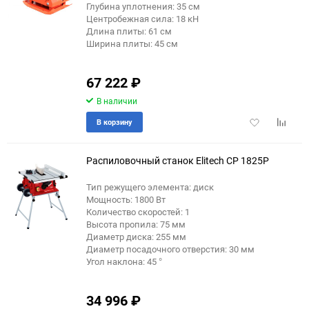
Глубина уплотнения: 35 см
Центробежная сила: 18 кН
Длина плиты: 61 см
Ширина плиты: 45 см
67 222
₽
В наличии
Добавить
Добави
В корзину
в
к
избранное
сравне
Распиловочный станок Elitech СР 1825Р
Тип режущего элемента: диск
Мощность: 1800 Вт
Количество скоростей: 1
Высота пропила: 75 мм
Диаметр диска: 255 мм
Диаметр посадочного отверстия: 30 мм
Угол наклона: 45 °
34 996
₽