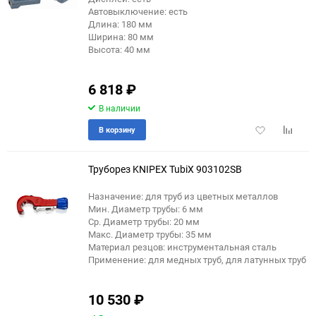
Автовыключение: есть
Длина: 180 мм
Ширина: 80 мм
Высота: 40 мм
6 818
₽
В наличии
Добавить
Добави
В корзину
в
к
избранное
сравне
Труборез KNIPEX TubiX 903102SB
Назначение: для труб из цветных металлов
Мин. Диаметр трубы: 6 мм
Ср. Диаметр трубы: 20 мм
Макс. Диаметр трубы: 35 мм
Материал резцов: инструментальная сталь
Применение: для медных труб, для латунных труб
10 530
₽