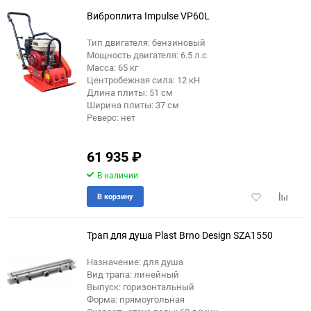
избранное
сравне
Виброплита Impulse VP60L
Тип двигателя: бензиновый
Мощность двигателя: 6.5 л.с.
Масса: 65 кг
Центробежная сила: 12 кН
Длина плиты: 51 см
Ширина плиты: 37 см
Реверс: нет
61 935
₽
В наличии
Добавить
Добави
В корзину
в
к
избранное
сравне
Трап для душа Plast Brno Design SZA1550
Назначение: для душа
Вид трапа: линейный
Выпуск: горизонтальный
Форма: прямоугольная