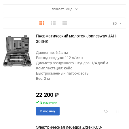
показать еще
Плитка
Подробно
Компактно
30
Пневматический молоток Jonnesway JAH-
30
303HK
60
Давление: 6.2 атм
Расход воздуха: 112 л/мин
90
Диаметр воздушного штуцера: 1/4 дюйм
Комплектация: кейс
Быстросменный патрон: есть
150
Вес: 2 кг
22 200
₽
В наличии
Добавить
Добави
В корзину
в
к
избранное
сравне
Электрическая лебедка Zitrek KCD-