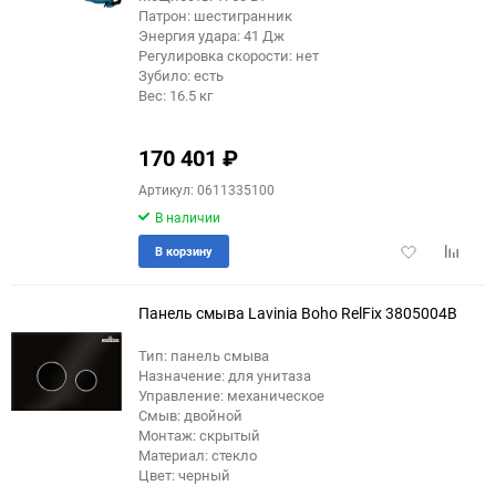
Патрон: шестигранник
Энергия удара: 41 Дж
Регулировка скорости: нет
Зубило: есть
Вес: 16.5 кг
170 401
₽
Артикул: 0611335100
В наличии
Добавить
Добави
В корзину
в
к
избранное
сравне
Панель смыва Lavinia Boho RelFix 3805004B
Тип: панель смыва
Назначение: для унитаза
Управление: механическое
Смыв: двойной
Монтаж: скрытый
Материал: стекло
Цвет: черный