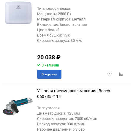
Тип: классическая
Мощность: 2500 Вт
Материал корпуса: металл
Включение: бесконтактное
Цвет: белый
Время сушки: 15 с
Скорость воздуха: 30 м/с
20 038
₽
В наличии
Добавить
Добави
В корзину
в
к
избранное
сравне
Угловая пневмошлифмашинка Bosch
0607352114
Тип: угловая
Диаметр диска: 125 мм
Скорость вращения: 7000 об/мин
Расход воздуха: 930 л/мин
Рабочее давление: 6.3 бар