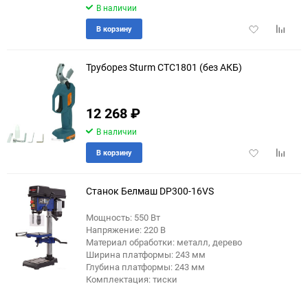
В наличии
Добавить
Добави
В корзину
в
к
избранное
сравне
Труборез Sturm CTC1801 (без АКБ)
12 268
₽
В наличии
Добавить
Добави
В корзину
в
к
избранное
сравне
Станок Белмаш DP300-16VS
Мощность: 550 Вт
Напряжение: 220 В
еще 18 фото
Материал обработки: металл, дерево
Ширина платформы: 243 мм
Глубина платформы: 243 мм
Комплектация: тиски