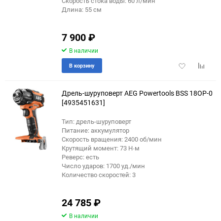
Скорость стока воды: 60 л/мин
Длина: 55 см
7 900
₽
В наличии
Добавить
Добави
В корзину
в
к
избранное
сравне
Дрель-шуруповерт AEG Powertools BSS 18OP-0
[4935451631]
Тип: дрель-шуруповерт
Питание: аккумулятор
Скорость вращения: 2400 об/мин
Крутящий момент: 73 Н·м
Реверс: есть
Число ударов: 1700 уд./мин
Количество скоростей: 3
24 785
₽
В наличии