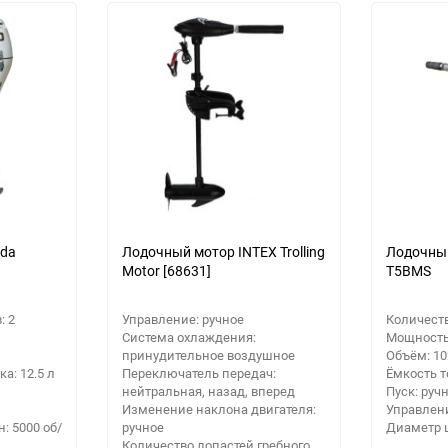
Выберите категори
Выберите категори
Выберите категори
nda
Лодочный мотор INTEX Trolling
Лодочны
Motor [68631]
T5BMS
: 2
Управление: ручное
Количеств
Система охлаждения:
Мощность:
принудительное воздушное
Объём: 10
а: 12.5 л
Переключатель передач:
Ёмкость т
нейтральная, назад, вперед
Пуск: руч
Изменение наклона двигателя:
Управлени
: 5000 об/
ручное
Диаметр ц
Количество лопастей гребного