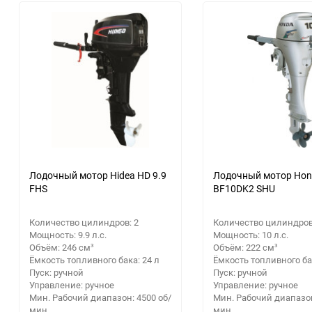
30
Аксессуары для крупной
Парковочные радары
Электрика и свет
Приемники цифрового ТВ
бытовой и встраиваемой
Посуда, кухонная утварь
60
техники
Кронштейны
Стройматериалы
Кабели для AV-аппаратуры
Освещение
90
Гаджеты
Строительный
Информационные панели
150
Новый год
инструмент
Видеонаблюдение
Звуковые панели и колонки
Дача, сад и огород
Станки
для телевизора
Аксессуары
Бытовая химия
Сварочное оборудование
Домашние кинотеатры
Лодочный мотор Hidea HD 9.9
Лодочный мотор Ho
FHS
BF10DK2 SHU
Аккумуляторные батарейки
Сантехника
Аксессуары для экшн-камер
Количество цилиндров: 2
Количество цилиндров
GPS навигаторы
Мощность: 9.9 л.с.
Мощность: 10 л.с.
Ручной инструмент
Объём: 246 см³
Объём: 222 см³
Ёмкость топливного бака: 24 л
Ёмкость топливного бак
Расходные материалы
Пуск: ручной
Пуск: ручной
Управление: ручное
Управление: ручное
Мин. Рабочий диапазон: 4500 об/
Мин. Рабочий диапазон
Распиловочные станки
мин
мин