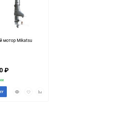
 мотор Mikatsu
70
₽
ии
Быстрый
Добавить
Добавить
НУ
просмотр
в
к
избранное
сравнению