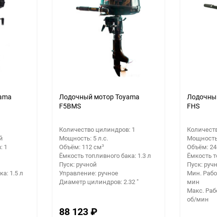
yama
Лодочный мотор Toyama
Лодочный
F5BMS
FHS
Количество цилиндров: 1
Количеств
й
Мощность: 5 л.с.
Мощность:
: 1
Объём: 112 см³
Объём: 24
Ёмкость топливного бака: 1.3 л
Ёмкость т
Пуск: ручной
Пуск: руч
а: 1.5 л
Управление: ручное
Мин. Рабо
Диаметр цилиндров: 2.32 "
мин
Макс. Раб
об/мин
88 123
₽