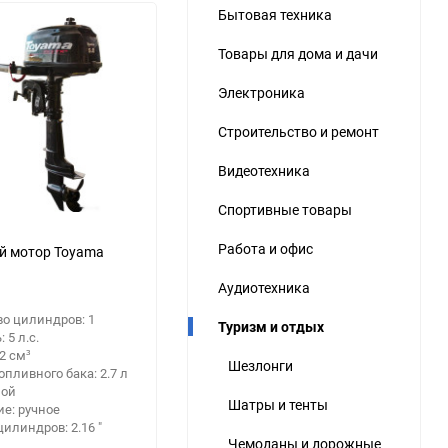
Бытовая техника
ю
Товары для дома и дачи
ю
ю
Электроника
Строительство и ремонт
Видеотехника
Спортивные товары
Работа и офис
й мотор Toyama
Аудиотехника
о цилиндров: 1
Туризм и отдых
 5 л.с.
2 см³
Шезлонги
опливного бака: 2.7 л
ной
Шатры и тенты
е: ручное
илиндров: 2.16 "
Чемоданы и дорожные