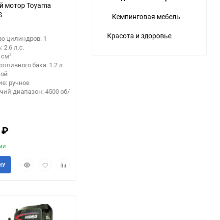
й мотор Toyama
S
Кемпинговая мебель
Красота и здоровье
о цилиндров: 1
2.6 л.с.
 см³
опливного бака: 1.2 л
ной
е: ручное
чий диапазон: 4500 об/
8
₽
ии
Быстрый
Добавить
Добавить
НУ
просмотр
в
к
избранное
сравнению