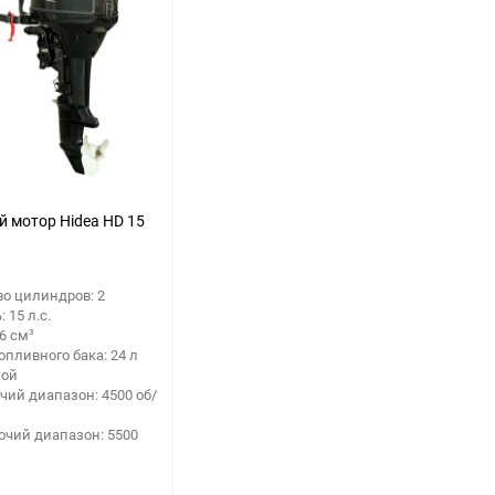
 мотор Hidea HD 15
о цилиндров: 2
 15 л.с.
6 см³
опливного бака: 24 л
ной
чий диапазон: 4500 об/
очий диапазон: 5500