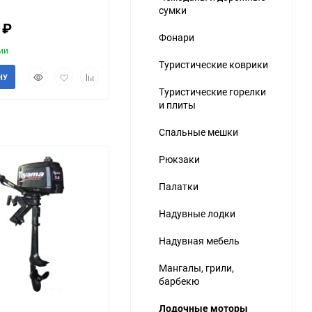
сумки
1
₽
Фонари
ии
Туристические коврики
Быстрый
Добавить
Добавить
НУ
просмотр
в
к
Туристические горелки
избранное
сравнению
и плиты
ю
Спальные мешки
Рюкзаки
Палатки
Надувные лодки
Надувная мебель
Мангалы, грили,
барбекю
Лодочные моторы