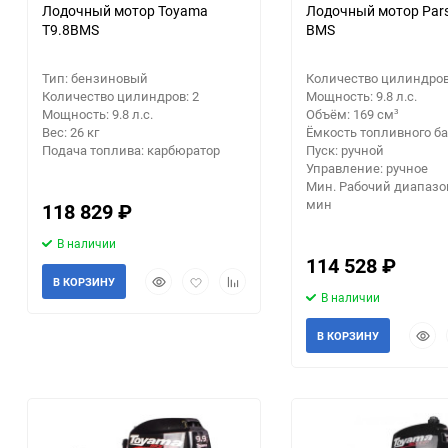
Лодочный мотор Toyama
Лодочный мотор Pars
T9.8BMS
BMS
Заточные станки (точила)
Тип: бензиновый
Количество цилиндров
Дровоколы
Количество цилиндров: 2
Мощность: 9.8 л.с.
Мощность: 9.8 л.с.
Объём: 169 см³
Вес: 26 кг
Ёмкость топливного бак
Грузоподъемное
Подача топлива: карбюратор
Пуск: ручной
оборудование
Управление: ручное
Мин. Рабочий диапазон
мин
Гидроаккумуляторы и
118 829
₽
расширительные баки
В наличии
114 528
₽
Вытяжная вентиляция
Быстрый
Добавить
Добавить
В КОРЗИНУ
просмотр
в
к
В наличии
избранное
сравнению
Вибротехника
Быст
В КОРЗИНУ
прос
Бетономешалки
Бензоинструмент