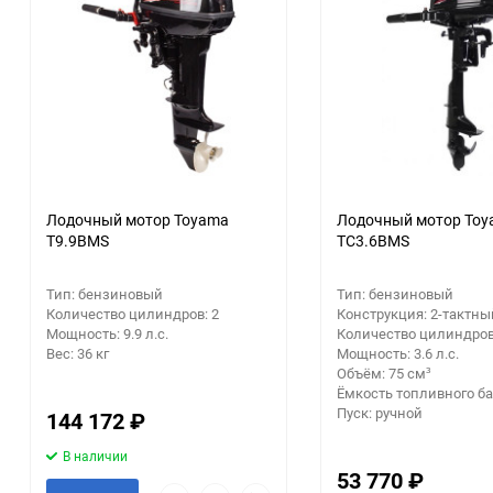
Аккумуляторный
инструмент
Лодочный мотор Toyama
Лодочный мотор To
T9.9BMS
TC3.6BMS
Тип: бензиновый
Тип: бензиновый
Количество цилиндров: 2
Конструкция: 2-тактны
Мощность: 9.9 л.с.
Количество цилиндров
Вес: 36 кг
Мощность: 3.6 л.с.
Объём: 75 см³
Ёмкость топливного бак
Пуск: ручной
144 172
₽
В наличии
53 770
₽