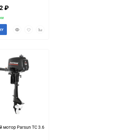
52
₽
ии
Быстрый
Добавить
Добавить
НУ
просмотр
в
к
избранное
сравнению
 мотор Parsun TC 3.6