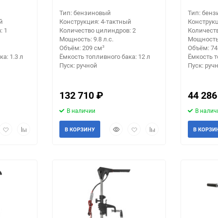
Тип: бензиновый
Тип: бен
й
Конструкция: 4-тактный
Конструкц
: 1
Количество цилиндров: 2
Количеств
Мощность: 9.8 л.с.
Мощность: 
Объём: 209 см³
Объём: 74
а: 1.3 л
Ёмкость топливного бака: 12 л
Ёмкость т
Пуск: ручной
Пуск: руч
132 710
₽
44 28
В наличии
В налич
рый
Добавить
Добавить
Быстрый
Добавить
Добавить
В КОРЗИНУ
В КОРЗИ
мотр
в
к
просмотр
в
к
избранное
сравнению
избранное
сравнению