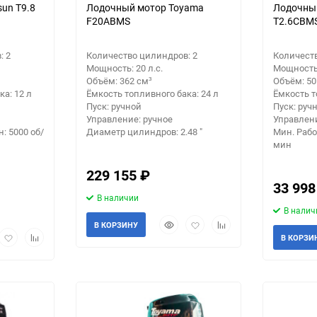
un T9.8
Лодочный мотор Toyama
Лодочны
F20ABMS
T2.6СBM
: 2
Количество цилиндров: 2
Количеств
Мощность: 20 л.с.
Мощность: 
Объём: 362 см³
Объём: 50
а: 12 л
Ёмкость топливного бака: 24 л
Ёмкость т
Пуск: ручной
Пуск: руч
Управление: ручное
Управлени
: 5000 об/
Диаметр цилиндров: 2.48 "
Мин. Рабо
мин
229 155
₽
33 99
В наличии
В налич
Быстрый
Добавить
Добавить
В КОРЗИНУ
рый
Добавить
Добавить
просмотр
в
к
В КОРЗИ
мотр
в
к
избранное
сравнению
избранное
сравнению