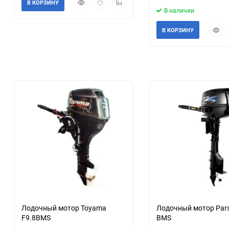
Быстрый
Добавить
Добавить
В КОРЗИНУ
просмотр
в
к
В наличии
избранное
сравнению
Быст
В КОРЗИНУ
прос
Лодочный мотор Toyama
Лодочный мотор Par
F9.8BMS
BMS