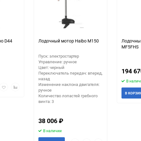
bo D44
Лодочный мотор Haibo M150
Лодочный
MF5FHS
Пуск: электростартер
Управление: ручное
Цвет: черный
194 6
Переключатель передач: вперед,
назад
В налич
Изменение наклона двигателя:
рый
Добавить
Добавить
ручное
мотр
в
к
В КОРЗИ
Количество лопастей гребного
избранное
сравнению
винта: 3
38 006
₽
В наличии