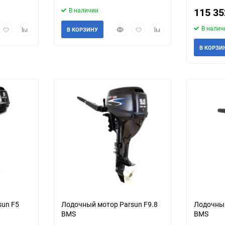
115 3
В наличии
рый
Добавить
Добавить
Быстрый
Добавить
Добавить
В налич
В КОРЗИНУ
мотр
в
к
просмотр
в
к
избранное
сравнению
избранное
сравнению
В КОРЗИ
sun F5
Лодочный мотор Parsun F9.8
Лодочный
BMS
BMS