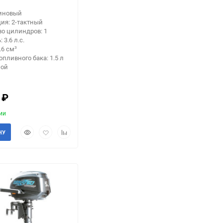
зиновый
ия: 2-тактный
о цилиндров: 1
3.6 л.с.
.6 см³
опливного бака: 1.5 л
ной
6
₽
ии
Быстрый
Добавить
Добавить
НУ
просмотр
в
к
избранное
сравнению