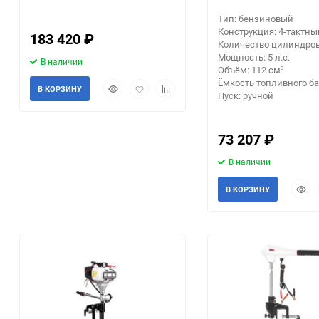
Тип: бензиновый
Конструкция: 4-тактны
183 420
₽
Количество цилиндров
Мощность: 5 л.с.
В наличии
Объём: 112 см³
Ёмкость топливного бак
Быстрый
Добавить
Добавить
В КОРЗИНУ
Пуск: ручной
просмотр
в
к
избранное
сравнению
73 207
₽
В наличии
Быст
В КОРЗИНУ
прос