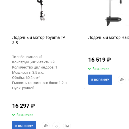
Лодочный мотор Toyama TA
Лодочный мотор Hai
3.5
Тип: бензиновый
16 519
₽
Конструкция: 2-тактный
Количество цилиндров: 1
В наличии
Мощность: 3.5 л.с.
Объём: 60.2 см³
Быст
В КОРЗИНУ
Ёмкость топливного бака: 1.2 л
прос
Пуск: ручной
16 297
₽
В наличии
Быстрый
Добавить
Добавить
В КОРЗИНУ