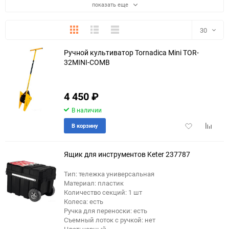
показать еще
Плитка
Подробно
Компактно
30
Ручной культиватор Tornadica Mini TOR-
30
32MINI-COMB
60
4 450
₽
90
В наличии
150
Добавить
Добави
В корзину
в
к
избранное
сравне
Ящик для инструментов Keter 237787
Тип: тележка универсальная
Материал: пластик
Количество секций: 1 шт
Колеса: есть
Ручка для переноски: есть
Съемный лоток с ручкой: нет
Цвет: черный