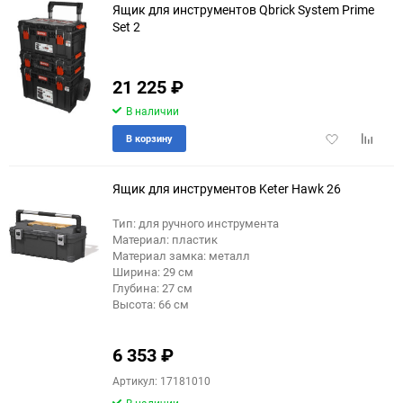
Ящик для инструментов Qbrick System Prime
Set 2
21 225
₽
В наличии
Добавить
Добави
В корзину
в
к
избранное
сравне
Ящик для инструментов Keter Hawk 26
Тип: для ручного инструмента
Материал: пластик
Материал замка: металл
Ширина: 29 см
Глубина: 27 см
Высота: 66 см
6 353
₽
Артикул: 17181010
В наличии