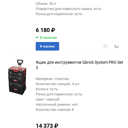
Объем: 26 л
Отверстие для навесного замка: есть
Ручка для переноски: есть
6 180
₽
В наличии
Добавить
Добави
В корзину
в
к
избранное
сравне
Ящик для инструментов Qbrick System PRO Set
3
Материал: пластик
Количество секций: 4 шт
Колеса: есть
Ручка для переноски: есть
Цвет: черный
Наплечный ремень: нет
Количество замков: 8
14 373
₽