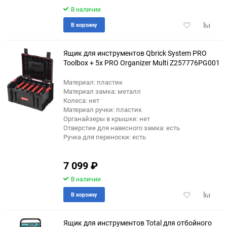
В наличии
Добавить
Добави
В корзину
в
к
избранное
сравне
Ящик для инструментов Qbrick System PRO
Toolbox + 5x PRO Organizer Multi Z257776PG001
Материал: пластик
Материал замка: металл
Колеса: нет
Материал ручки: пластик
Органайзеры в крышке: нет
Отверстие для навесного замка: есть
Ручка для переноски: есть
7 099
₽
В наличии
Добавить
Добави
В корзину
в
к
избранное
сравне
Ящик для инструментов Total для отбойного