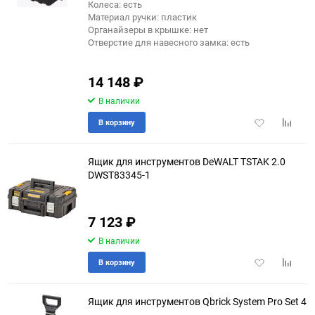
Колеса: есть
Материал ручки: пластик
Органайзеры в крышке: нет
Отверстие для навесного замка: есть
14 148
₽
В наличии
Добавить
Добави
В корзину
в
к
избранное
сравне
Ящик для инструментов DeWALT TSTAK 2.0
DWST83345-1
7 123
₽
В наличии
Добавить
Добави
В корзину
в
к
избранное
сравне
Ящик для инструментов Qbrick System Pro Set 4