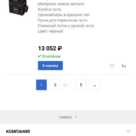
Материал замка: металл
Колеса: есть
Органайзеры в крышке: нет
Ручка для переноски: есть
Съемный лоток с ручкой: есть
Цвет: черный
13 052
₽
В наличии
Добавить
Добави
В корзину
в
к
избранное
сравне
...
1
2
5
→
наверх
КОМПАНИЯ