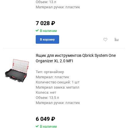
Объем: 13 л
Материал ручки: пластик
7 028
₽
В наличии
Добавить
Добави
В корзину
в
к
избранное
сравне
Ящик для инструментов Qbrick System One
Organizer XL 2.0 MFI
Тип: органайзер
Материал: пластик
Количество секций: 1 шт
Материал замка: металл
Колеса: нет
Объем: 13.5 л
Материал ручки: пластик
6 049
₽
В наличии