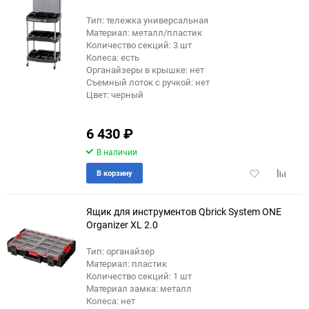
Тип: тележка универсальная
Материал: металл/пластик
Количество секций: 3 шт
Колеса: есть
Органайзеры в крышке: нет
Съемный лоток с ручкой: нет
Цвет: черный
6 430
₽
В наличии
Добавить
Добави
В корзину
в
к
избранное
сравне
Ящик для инструментов Qbrick System ONE
Organizer XL 2.0
Тип: органайзер
Материал: пластик
Количество секций: 1 шт
Материал замка: металл
Колеса: нет