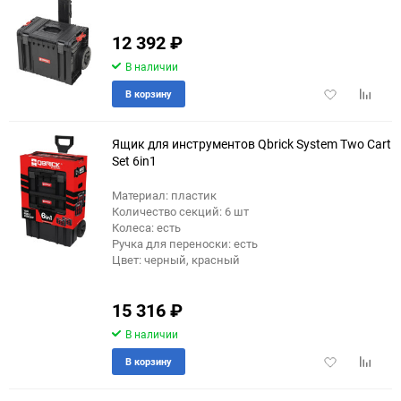
12 392
₽
В наличии
Добавить
Добави
В корзину
в
к
избранное
сравне
Ящик для инструментов Qbrick System Two Cart
Set 6in1
Материал: пластик
еще 7 фото
Количество секций: 6 шт
Колеса: есть
Ручка для переноски: есть
Цвет: черный, красный
15 316
₽
В наличии
Добавить
Добави
В корзину
в
к
избранное
сравне