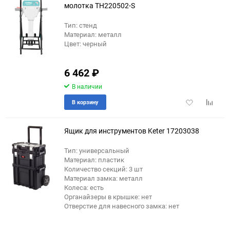
молотка TH220502-S
Тип: стенд
Материал: металл
Цвет: черный
6 462
₽
В наличии
Добавить
Добави
В корзину
в
к
избранное
сравне
Ящик для инструментов Keter 17203038
Тип: универсальный
Материал: пластик
Количество секций: 3 шт
Материал замка: металл
Колеса: есть
Органайзеры в крышке: нет
Отверстие для навесного замка: нет