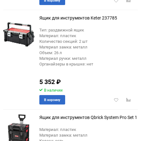
В корзину
в
к
избранное
сравне
Ящик для инструментов Keter 237785
Тип: раздвижной ящик
Материал: пластик
Количество секций: 2 шт
Материал замка: металл
Объем: 26 л
Материал ручки: металл
Органайзеры в крышке: нет
5 352
₽
В наличии
Добавить
Добави
В корзину
в
к
избранное
сравне
Ящик для инструментов Qbrick System Pro Set 1
Материал: пластик
Материал замка: металл
Колеса: есть