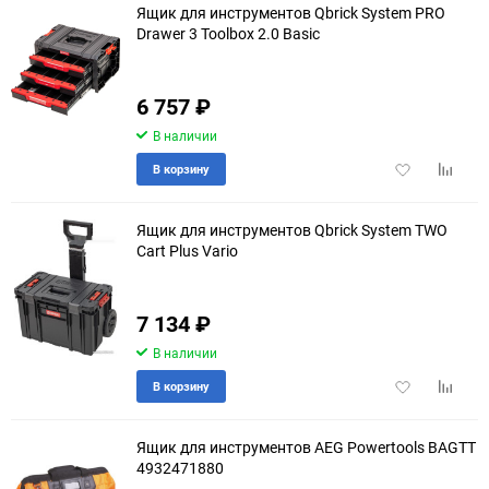
Ящик для инструментов Qbrick System PRO
Drawer 3 Toolbox 2.0 Basic
6 757
₽
В наличии
Добавить
Добави
В корзину
в
к
избранное
сравне
Ящик для инструментов Qbrick System TWO
Cart Plus Vario
еще 8 фото
7 134
₽
В наличии
Добавить
Добави
В корзину
в
к
избранное
сравне
Ящик для инструментов AEG Powertools BAGTT
4932471880