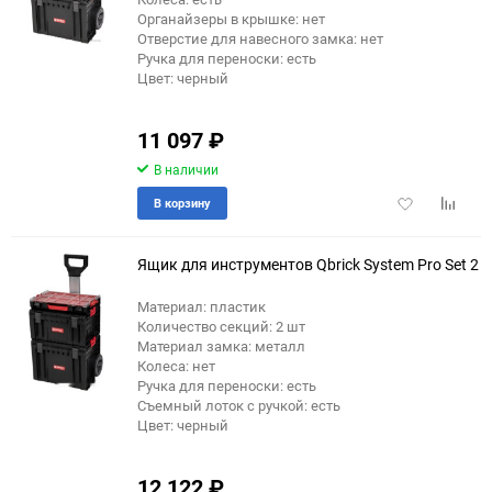
Органайзеры в крышке: нет
Отверстие для навесного замка: нет
Ручка для переноски: есть
Цвет: черный
11 097
₽
В наличии
Добавить
Добави
В корзину
в
к
избранное
сравне
Ящик для инструментов Qbrick System Pro Set 2
Материал: пластик
Количество секций: 2 шт
Материал замка: металл
Колеса: нет
Ручка для переноски: есть
Съемный лоток с ручкой: есть
Цвет: черный
12 122
₽