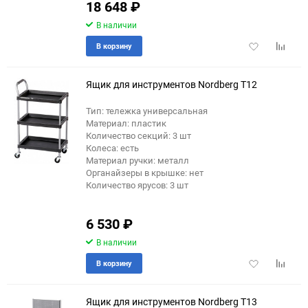
18 648
₽
В наличии
Добавить
Добави
В корзину
в
к
избранное
сравне
Ящик для инструментов Nordberg T12
Тип: тележка универсальная
Материал: пластик
Количество секций: 3 шт
Колеса: есть
Материал ручки: металл
Органайзеры в крышке: нет
Количество ярусов: 3 шт
6 530
₽
В наличии
Добавить
Добави
В корзину
в
к
избранное
сравне
Ящик для инструментов Nordberg T13