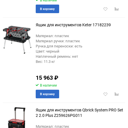
Добавить
Добави
В корзину
в
к
избранное
сравне
Ящик для инструментов Keter 17182239
Материал: пластик
Материал ручки: пластик
еще 2 фото
Ручка для переноски: есть
Цвет: черный
Наплечный ремень: нет
Вес: 11.3 кг
15 963
₽
В наличии
Добавить
Добави
В корзину
в
к
избранное
сравне
Ящик для инструментов Qbrick System PRO Set
2 2.0 Plus Z259626PG011
Материал: пластик