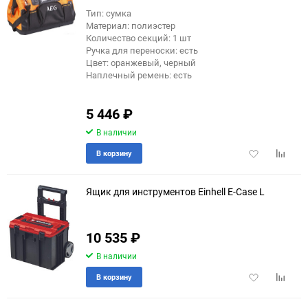
Тип: сумка
Материал: полиэстер
Количество секций: 1 шт
Ручка для переноски: есть
Цвет: оранжевый, черный
Наплечный ремень: есть
5 446
₽
В наличии
Добавить
Добави
В корзину
в
к
избранное
сравне
Ящик для инструментов Einhell E-Case L
10 535
₽
В наличии
Добавить
Добави
В корзину
в
к
избранное
сравне