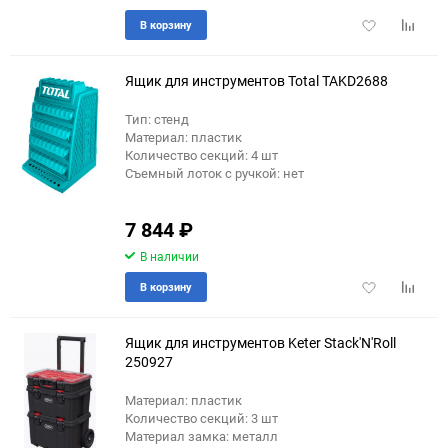
Добавить
Добави
В корзину
в
к
избранное
сравне
Ящик для инструментов Total TAKD2688
Тип: стенд
Материал: пластик
Количество секций: 4 шт
Съемный лоток с ручкой: нет
7 844
₽
В наличии
Добавить
Добави
В корзину
в
к
избранное
сравне
Ящик для инструментов Keter Stack'N'Roll
250927
Материал: пластик
Количество секций: 3 шт
Материал замка: металл