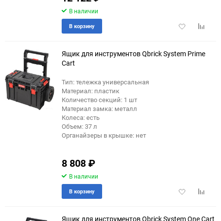
В наличии
Добавить
Добави
В корзину
в
к
избранное
сравне
Ящик для инструментов Qbrick System Prime
Cart
Тип: тележка универсальная
еще 1 фото
Материал: пластик
Количество секций: 1 шт
Материал замка: металл
Колеса: есть
Объем: 37 л
Органайзеры в крышке: нет
8 808
₽
В наличии
Добавить
Добави
В корзину
в
к
избранное
сравне
Ящик для инструментов Qbrick System One Cart