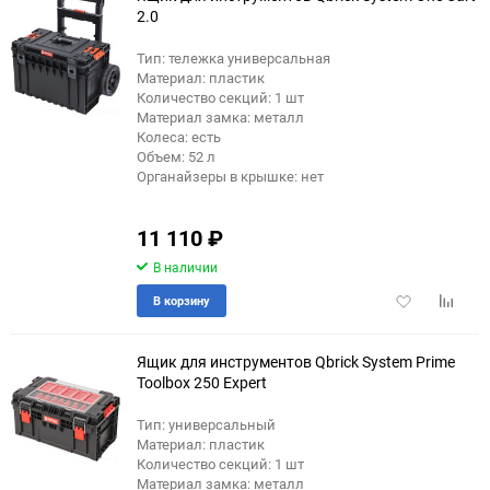
2.0
Тип: тележка универсальная
Материал: пластик
Количество секций: 1 шт
Материал замка: металл
Колеса: есть
Объем: 52 л
Органайзеры в крышке: нет
11 110
₽
В наличии
Добавить
Добави
В корзину
в
к
избранное
сравне
Ящик для инструментов Qbrick System Prime
Toolbox 250 Expert
Тип: универсальный
еще 5 фото
Материал: пластик
Количество секций: 1 шт
Материал замка: металл