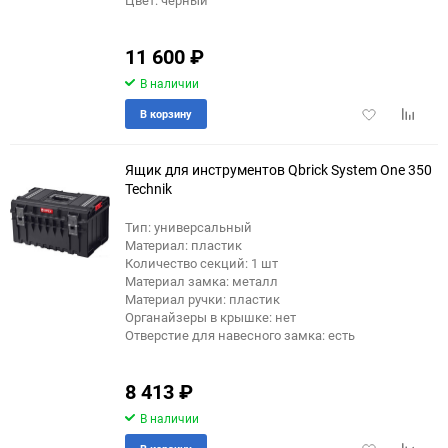
11 600
₽
В наличии
Добавить
Добави
В корзину
в
к
избранное
сравне
Ящик для инструментов Qbrick System One 350
Technik
Тип: универсальный
Материал: пластик
Количество секций: 1 шт
Материал замка: металл
Материал ручки: пластик
Органайзеры в крышке: нет
Отверстие для навесного замка: есть
8 413
₽
В наличии
Добавить
Добави