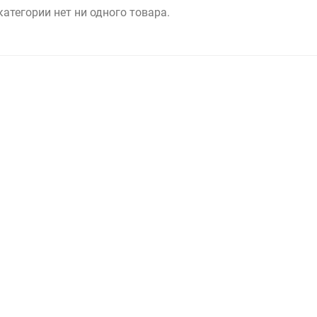
категории нет ни одного товара.
Выберите категори
Выберите категори
Выберите категори