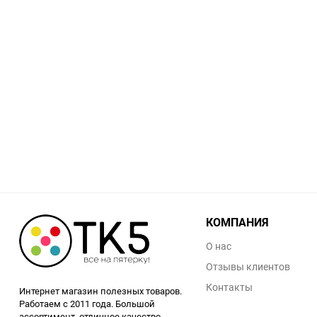
Заточные станки (точила)
Дровоколы
Грузоподъемное
оборудование
Гидроаккумуляторы и
расширительные баки
Вытяжная вентиляция
КОМПАНИЯ
Вибротехника
О нас
Бетономешалки
Отзывы клиентов
Контакты
Интернет магазин полезных товаров.
Бензоинструмент
Работаем с 2011 года. Большой
ассортимент, отличное качество,