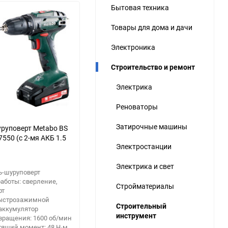
Бытовая техника
ю
Товары для дома и дачи
ю
ю
Электроника
Строительство и ремонт
Электрика
Реноваторы
Затирочные машины
руповерт Metabo BS
550 (с 2-мя АКБ 1.5
Электростанции
Электрика и свет
ь-шуруповерт
аботы: сверление,
Стройматериалы
рт
быстрозажимной
Строительный
аккумулятор
инструмент
вращения: 1600 об/мин
тящий момент: 48 Н·м