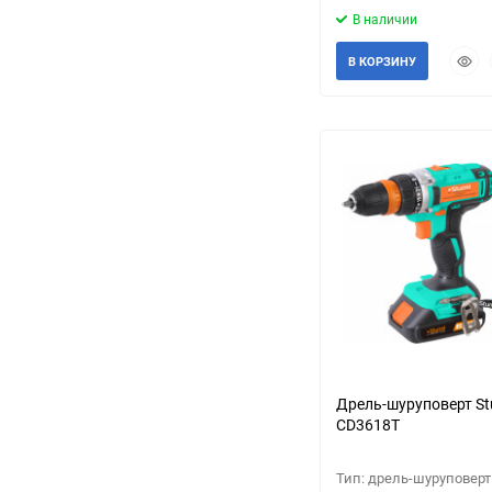
В наличии
Быст
В КОРЗИНУ
прос
Дрель-шуруповерт St
CD3618T
Тип: дрель-шуруповерт