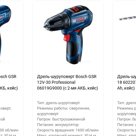
30
Выберите категори
Выберите категори
60
Выберите категори
90
150
osch GSR
Дрель-шуруповерт Bosch GSR
Дрель-шу
12V-30 Professional
18 602207
КБ, кейс)
06019G9000 (с 2-мя АКБ, кейс)
Ah, кейс)
Тип: дрель-шуруповерт
Тип: дрел
оверт,
Режимы работы: сверление,
Режимы р
шуруповерт
шурупове
ной
Патрон: быстрозажимной
Патрон: 
Питание: аккумулятор
Питание: 
500 об/мин
Скорость вращения: 1600 об/мин
Скорость 
: 30 Н·м
Макс. крутящий момент: 30 Н·м
Макс. кру