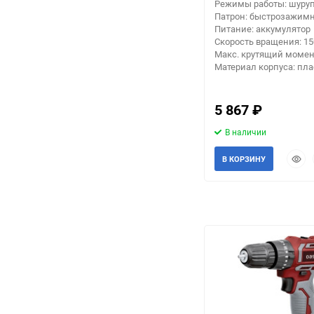
Режимы работы: шуруп
Патрон: быстрозажим
Питание: аккумулятор
Скорость вращения: 1
Макс. крутящий момент
Материал корпуса: пла
5 867
₽
В наличии
Быст
В КОРЗИНУ
прос