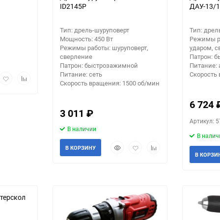
ID2145P
ДАУ-13/
Тип: дрель-шуруповерт
Тип: дрел
Мощность: 450 Вт
Режимы р
Режимы работы: шуруповерт,
ударом, с
сверление
Патрон: 
Патрон: быстрозажимной
Питание: 
Питание: сеть
Скорость 
рый
Добавить
Добавить
Скорость вращения: 1500 об/мин
мотр
в
к
избранное
сравнению
6 724
3 011
₽
Артикул: 5
В наличии
В налич
Быстрый
Добавить
Добавить
В КОРЗИНУ
просмотр
в
к
В КОРЗИ
избранное
сравнению