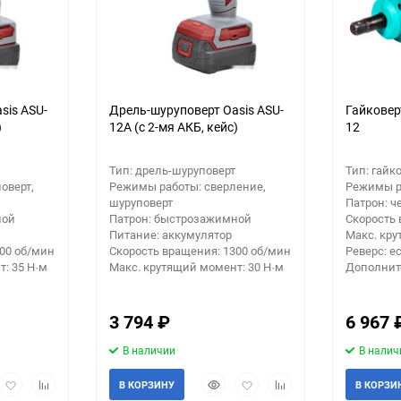
sis ASU-
Дрель-шуруповерт Oasis ASU-
Гайковер
)
12A (с 2-мя АКБ, кейс)
12
Тип: дрель-шуруповерт
Тип: гайк
оверт,
Режимы работы: сверление,
Режимы р
шуруповерт
Патрон: ч
ной
Патрон: быстрозажимной
Скорость 
Питание: аккумулятор
Макс. кру
300 об/мин
Скорость вращения: 1300 об/мин
Реверс: е
: 35 Н·м
Макс. крутящий момент: 30 Н·м
Дополните
3 794
₽
6 967
В наличии
В налич
рый
Добавить
Добавить
Быстрый
Добавить
Добавить
В КОРЗИНУ
В КОРЗИ
мотр
в
к
просмотр
в
к