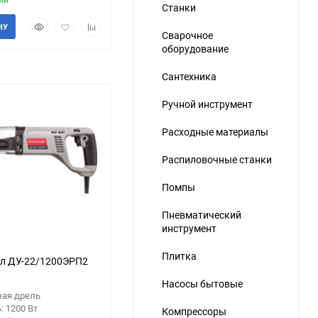
Станки
Быстрый
Добавить
Добавить
НУ
Сварочное
просмотр
в
к
оборудование
избранное
сравнению
Сантехника
Ручной инструмент
Расходные материалы
Распиловочные станки
Помпы
Пневматический
инструмент
Плитка
л ДУ-22/1200ЭРП2
Насосы бытовые
ная дрель
 1200 Вт
Компрессоры