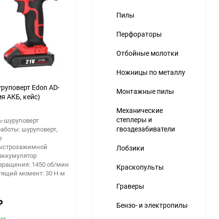
Пилы
Перфораторы
Отбойные молотки
Ножницы по металлу
руповерт Edon AD-
Монтажные пилы
мя АКБ, кейс)
Механические
степлеры и
ь-шуруповерт
гвоздезабиватели
аботы: шуруповерт,
е
быстрозажимной
Лобзики
аккумулятор
вращения: 1450 об/мин
Краскопульты
тящий момент: 30 Н·м
Граверы
₽
Бензо- и электропилы
ии