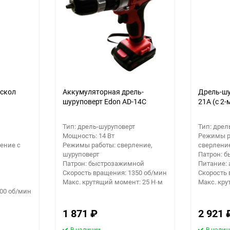
рскол
Аккумуляторная дрель-
Дрель-шу
шуруповерт Edon AD-14C
21A (с 2-
Тип: дрель-шуруповерт
Тип: дрел
Мощность: 14 Вт
Режимы р
ение с
Режимы работы: сверление,
сверлени
шуруповерт
Патрон: 
Патрон: быстрозажимной
Питание: 
Скорость вращения: 1350 об/мин
Скорость 
Макс. крутящий момент: 25 Н·м
Макс. кру
500 об/мин
1 871
₽
2 921
В наличии
В налич