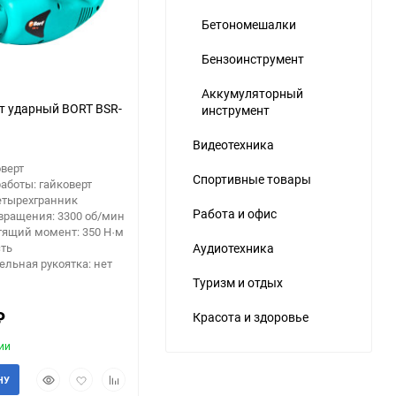
Бетономешалки
Бензоинструмент
Аккумуляторный
т ударный BORT BSR-
инструмент
Видеотехника
оверт
Спортивные товары
аботы: гайковерт
етырехгранник
Работа и офис
вращения: 3300 об/мин
тящий момент: 350 Н·м
сть
Аудиотехника
льная рукоятка: нет
Туризм и отдых
₽
Красота и здоровье
ии
Быстрый
Добавить
Добавить
НУ
просмотр
в
к