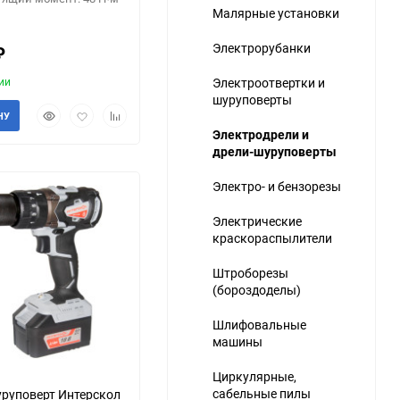
Малярные установки
Электрорубанки
₽
ии
Электроотвертки и
шуруповерты
Быстрый
Добавить
Добавить
НУ
просмотр
в
к
Электродрели и
ю
избранное
сравнению
дрели-шуруповерты
Электро- и бензорезы
Электрические
краскораспылители
Штроборезы
(бороздоделы)
Шлифовальные
машины
Циркулярные,
сабельные пилы
руповерт Интерскол