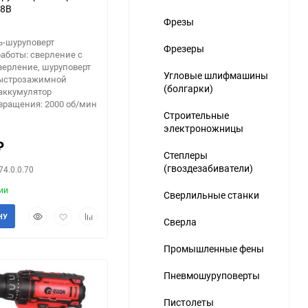
18В
Фрезы
ь-шуруповерт
Фрезеры
аботы: сверление с
верление, шуруповерт
Угловые шлифмашины
быстрозажимной
(болгарки)
аккумулятор
вращения: 2000 об/мин
Строительные
электроножницы
₽
Степлеры
(гвоздезабиватели)
74.0.0.70
ии
Сверлильные станки
Быстрый
Добавить
Добавить
НУ
Сверла
просмотр
в
к
избранное
сравнению
Промышленные фены
Пневмошуруповерты
Пистолеты