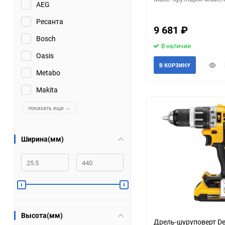
AEG
Помпы
Ресанта
9 681
₽
Bosch
Пневматический
В наличии
инструмент
Oasis
Быст
В КОРЗИНУ
Metabo
прос
Плитка
Makita
Насосы бытовые
показать еще
Компрессоры
Ширина(мм)
Климатическая техника
Измерительный
инструмент
Измерительное
Высота(мм)
оборудование
Дрель-шуруповерт D