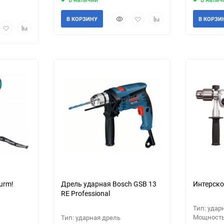
Быстрый
Добавить
Добавить
В КОРЗИНУ
В КОРЗИ
рый
Добавить
Добавить
просмотр
в
к
мотр
в
к
избранное
сравнению
избранное
сравнению
urm!
Дрель ударная Bosch GSB 13
Интерско
RE Professional
Тип: удар
Мощность:
Тип: ударная дрель