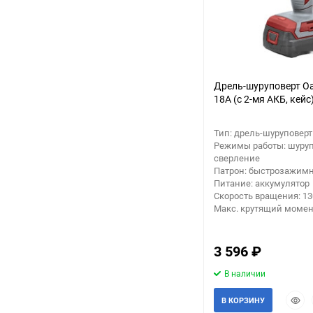
Дрель-шуруповерт Oa
18A (с 2-мя АКБ, кейс
Тип: дрель-шуруповерт
Режимы работы: шуруп
сверление
Патрон: быстрозажим
Питание: аккумулятор
Скорость вращения: 1
Макс. крутящий момент
3 596
₽
В наличии
Быст
В КОРЗИНУ
прос