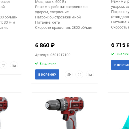
Режимы р
оверт
Мощность: 600 Вт
ударом, с
ной
Режимы работы: сверление с
Патрон: к
ударом, сверление
(стандар
500 об/мин
Патрон: быстрозажимной
Питание: 
: 30 Н·м
Питание: сеть
Скорость 
стик
Скорость вращения: 2800 об/мин
6 715
6 860
₽
В налич
Артикул: 0601217100
В наличии
рый
Добавить
Добавить
В КОРЗИ
мотр
в
к
Быстрый
Добавить
Добавить
избранное
сравнению
В КОРЗИНУ
просмотр
в
к
избранное
сравнению