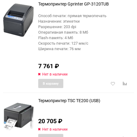
Термопринтер Gprinter GP-3120TUB
Способ печати: прямая термопечать
Назначение: этикетки
Разрешение: 203 dpi
Оперативная память: 8 Мб
Flash-память: 4 Мб
Скорость печати: 127 мм/с
Ширина печати: 76 мм
7 761
₽
Нет в наличии
Добавить
Добави
В корзину
в
к
избранное
сравне
Термопринтер TSC TE200 (USB)
20 705
₽
Нет в наличии