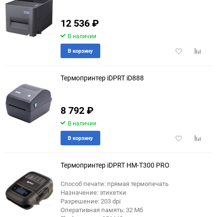
12 536
₽
В наличии
Добавить
Добави
В корзину
в
к
избранное
сравне
Термопринтер iDPRT iD888
8 792
₽
В наличии
Добавить
Добави
В корзину
в
к
избранное
сравне
Термопринтер iDPRT HM-T300 PRO
Способ печати: прямая термопечать
Назначение: этикетки
Разрешение: 203 dpi
Оперативная память: 32 Мб