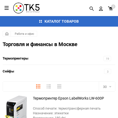
0
КАТАЛОГ ТОВАРОВ
Работа и офис
Торговля и финансы в Москве
Термопринтеры
19
Сейфы
3
Плитка
Подробно
Компактно
30
Термопринтер Epson LabelWorks LW-600P
30
Способ печати: термотрансферная печать
60
Назначение: этикетки
Разрешение: 180 dpi