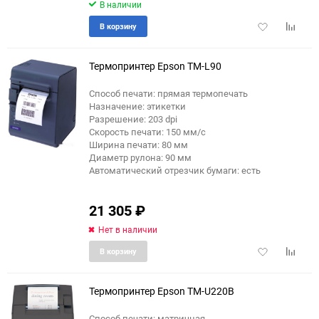
В наличии
Добавить
Добави
В корзину
в
к
избранное
сравне
Термопринтер Epson TM-L90
Способ печати: прямая термопечать
Назначение: этикетки
Разрешение: 203 dpi
Скорость печати: 150 мм/с
Ширина печати: 80 мм
Диаметр рулона: 90 мм
Автоматический отрезчик бумаги: есть
21 305
₽
Нет в наличии
Добавить
Добави
В корзину
в
к
избранное
сравне
Термопринтер Epson TM-U220B
Способ печати: матричная