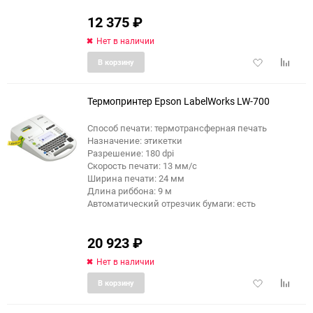
12 375
₽
Нет в наличии
Добавить
Добави
В корзину
в
к
избранное
сравне
Термопринтер Epson LabelWorks LW-700
Способ печати: термотрансферная печать
Назначение: этикетки
Разрешение: 180 dpi
Скорость печати: 13 мм/с
Ширина печати: 24 мм
Длина риббона: 9 м
Автоматический отрезчик бумаги: есть
20 923
₽
Нет в наличии
Добавить
Добави
В корзину
в
к
избранное
сравне