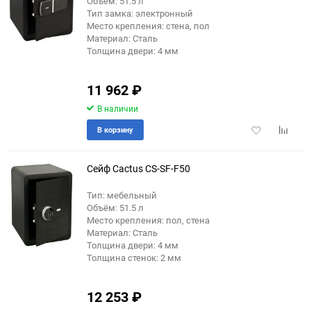
Объём: 51.5 л
Тип замка: электронный
Место крепления: стена, пол
Материал: Сталь
Толщина двери: 4 мм
11 962
₽
В наличии
Добавить
Добави
В корзину
в
к
избранное
сравне
Сейф Cactus CS-SF-F50
Тип: мебельный
Объём: 51.5 л
Место крепления: пол, стена
Материал: Сталь
Толщина двери: 4 мм
Толщина стенок: 2 мм
12 253
₽