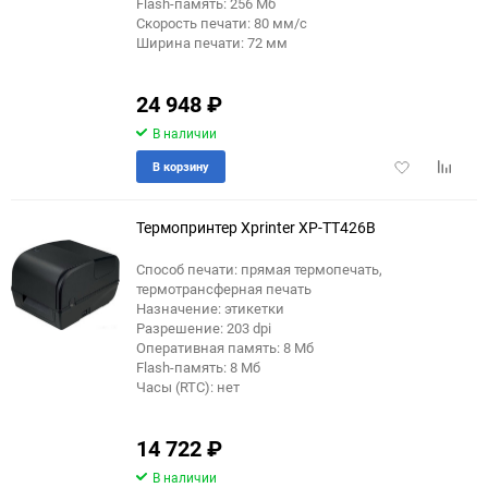
Flash-память: 256 Мб
Скорость печати: 80 мм/с
Ширина печати: 72 мм
24 948
₽
В наличии
Добавить
Добави
В корзину
в
к
избранное
сравне
Термопринтер Xprinter XP-TT426B
Способ печати: прямая термопечать,
термотрансферная печать
еще 2 фото
Назначение: этикетки
Разрешение: 203 dpi
Оперативная память: 8 Мб
Flash-память: 8 Мб
Часы (RTC): нет
14 722
₽
В наличии