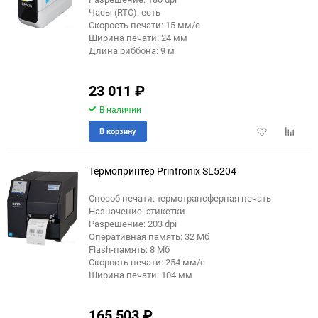
90
Часы (RTC): есть
Скорость печати: 15 мм/с
Ширина печати: 24 мм
150
Длина риббона: 9 м
23 011
₽
В наличии
Добавить
Добави
В корзину
в
к
избранное
сравне
Термопринтер Printronix SL5204
Способ печати: термотрансферная печать
Назначение: этикетки
Разрешение: 203 dpi
Оперативная память: 32 Мб
Flash-память: 8 Мб
Скорость печати: 254 мм/с
Ширина печати: 104 мм
165 503
₽