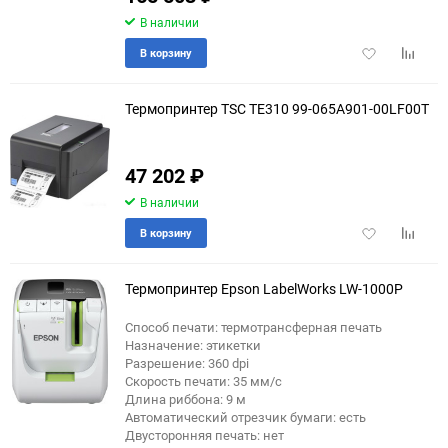
В наличии
Добавить
Добави
В корзину
в
к
избранное
сравне
Термопринтер TSC TE310 99-065A901-00LF00T
47 202
₽
В наличии
Добавить
Добави
В корзину
в
к
избранное
сравне
Термопринтер Epson LabelWorks LW-1000P
Способ печати: термотрансферная печать
Назначение: этикетки
Разрешение: 360 dpi
Скорость печати: 35 мм/с
Длина риббона: 9 м
Автоматический отрезчик бумаги: есть
Двусторонняя печать: нет