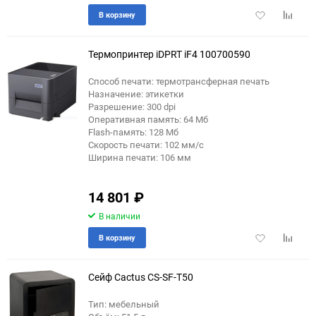
Добавить
Добави
В корзину
в
к
избранное
сравне
Термопринтер iDPRT iF4 100700590
Способ печати: термотрансферная печать
Назначение: этикетки
Разрешение: 300 dpi
Оперативная память: 64 Мб
Flash-память: 128 Мб
Скорость печати: 102 мм/с
Ширина печати: 106 мм
14 801
₽
В наличии
Добавить
Добави
В корзину
в
к
избранное
сравне
Сейф Cactus CS-SF-T50
Тип: мебельный