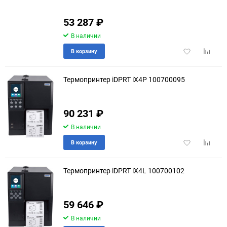
53 287
₽
В наличии
Добавить
Добави
В корзину
в
к
избранное
сравне
Термопринтер iDPRT iX4P 100700095
90 231
₽
В наличии
Добавить
Добави
В корзину
в
к
избранное
сравне
Термопринтер iDPRT iX4L 100700102
59 646
₽
В наличии