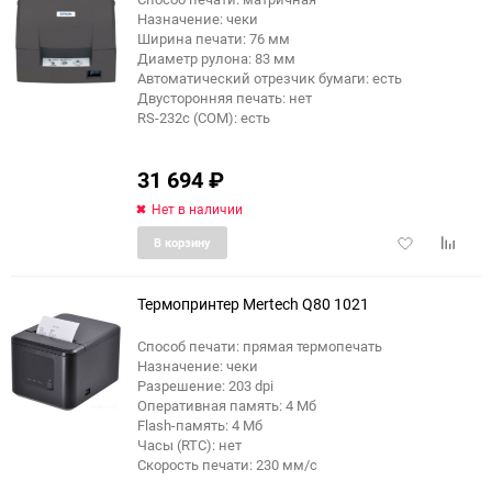
Назначение: чеки
еще 4 фото
Ширина печати: 76 мм
Диаметр рулона: 83 мм
Автоматический отрезчик бумаги: есть
Двусторонняя печать: нет
RS-232c (COM): есть
31 694
₽
Нет в наличии
Добавить
Добави
В корзину
в
к
избранное
сравне
Термопринтер Mertech Q80 1021
Способ печати: прямая термопечать
Назначение: чеки
еще 2 фото
Разрешение: 203 dpi
Оперативная память: 4 Мб
Flash-память: 4 Мб
Часы (RTC): нет
Скорость печати: 230 мм/с