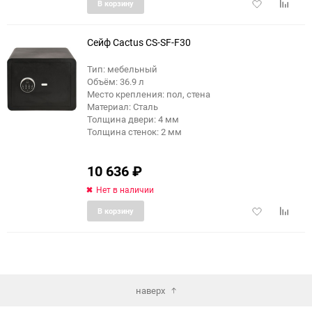
Добавить
Добави
В корзину
в
к
избранное
сравне
Сейф Cactus CS-SF-F30
Тип: мебельный
Объём: 36.9 л
Место крепления: пол, стена
Материал: Сталь
Толщина двери: 4 мм
Толщина стенок: 2 мм
10 636
₽
Нет в наличии
Добавить
Добави
В корзину
в
к
избранное
сравне
наверх