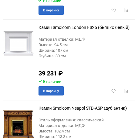
В наличии
Добавить
Добави
В корзину
в
к
избранное
сравне
Камин Smolcom London FS25 (бьянко белый)
Материал отделки: МДФ
Высота: 94.5 см
Ширина: 107 см
Глубина: 30 см
39 231
₽
В наличии
Добавить
Добави
В корзину
в
к
избранное
сравне
Камин Smolcom Neapol STD-ASP (дуб антик)
Стиль оформления: классический
Материал отделки: МДФ
Высота: 102.4 см
Ширина: 113.3 см