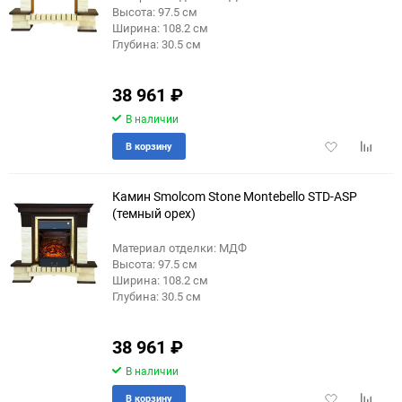
Высота: 97.5 см
Ширина: 108.2 см
Глубина: 30.5 см
38 961
₽
В наличии
Добавить
Добави
В корзину
в
к
избранное
сравне
Камин Smolcom Stone Montebello STD-ASP
(темный орех)
Материал отделки: МДФ
Высота: 97.5 см
Ширина: 108.2 см
Глубина: 30.5 см
38 961
₽
В наличии
Добавить
Добави
В корзину