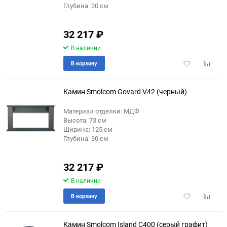
Глубина: 30 см
32 217
₽
В наличии
Добавить
Добави
В корзину
в
к
избранное
сравне
Камин Smolcom Govard V42 (черный)
Материал отделки: МДФ
Высота: 73 см
Ширина: 125 см
Глубина: 30 см
32 217
₽
В наличии
Добавить
Добави
В корзину
в
к
избранное
сравне
Камин Smolcom Island C400 (серый графит)