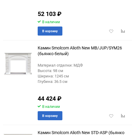
52 103
₽
В наличии
Добавить
Добави
В корзину
в
к
избранное
сравне
Камин Smolcom Alioth New MB/JUP/SYM26
(бьянко белый)
Материал отделки: МДФ
Высота: 98 см
Ширина: 1245 см
Глубина: 36.5 см
44 424
₽
В наличии
Добавить
Добави
В корзину
в
к
избранное
сравне
Камин Smolcom Alioth New STD-ASP (бьянко