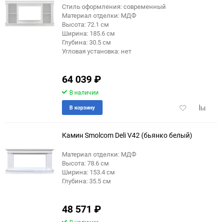
Стиль оформления: современный
Материал отделки: МДФ
Высота: 72.1 см
Ширина: 185.6 см
Глубина: 30.5 см
Угловая установка: нет
64 039
₽
В наличии
Добавить
Добави
В корзину
в
к
избранное
сравне
Камин Smolcom Deli V42 (бьянко белый)
Материал отделки: МДФ
Высота: 78.6 см
Ширина: 153.4 см
Глубина: 35.5 см
48 571
₽
В наличии