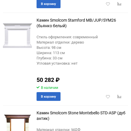
Добавить
Добави
В корзину
в
к
избранное
сравне
Камин Smolcom Stamford MB/JUP/SYM26
(бьянко белый)
Стиль оформления: современный
Материал отделки: дерево
Высота: 98 см
Ширина: 113 см
Глубина: 33 см
Угловая установка: нет
50 282
₽
В наличии
Добавить
Добави
В корзину
в
к
избранное
сравне
Камин Smolcom Stone Montebello STD-ASP (дуб
антик)
Материал отделки: МДФ