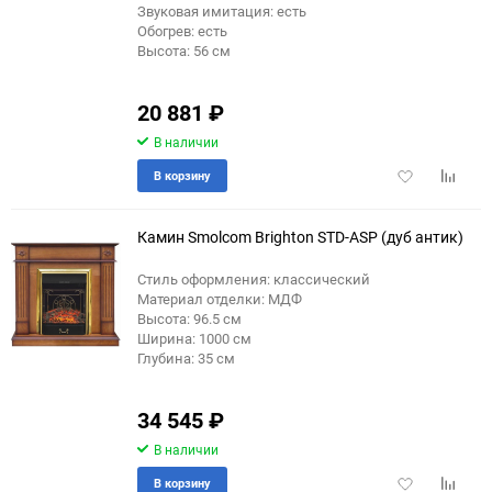
Звуковая имитация: есть
Обогрев: есть
Высота: 56 см
20 881
₽
В наличии
Добавить
Добави
В корзину
в
к
избранное
сравне
Камин Smolcom Brighton STD-ASP (дуб антик)
Стиль оформления: классический
Материал отделки: МДФ
Высота: 96.5 см
Ширина: 1000 см
Глубина: 35 см
34 545
₽
В наличии
Добавить
Добави
В корзину