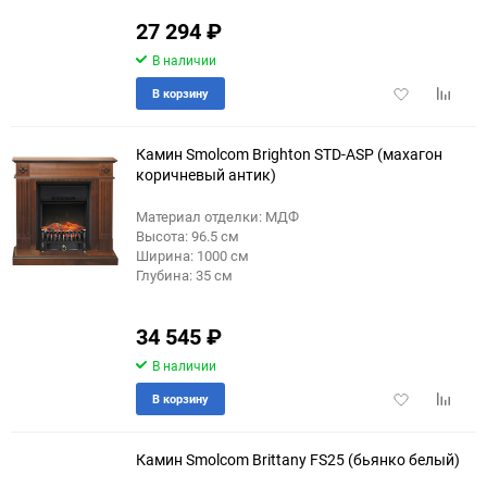
27 294
₽
В наличии
Добавить
Добави
В корзину
в
к
избранное
сравне
Камин Smolcom Brighton STD-ASP (махагон
коричневый антик)
Материал отделки: МДФ
Высота: 96.5 см
Ширина: 1000 см
Глубина: 35 см
34 545
₽
В наличии
Добавить
Добави
В корзину
в
к
избранное
сравне
Камин Smolcom Brittany FS25 (бьянко белый)