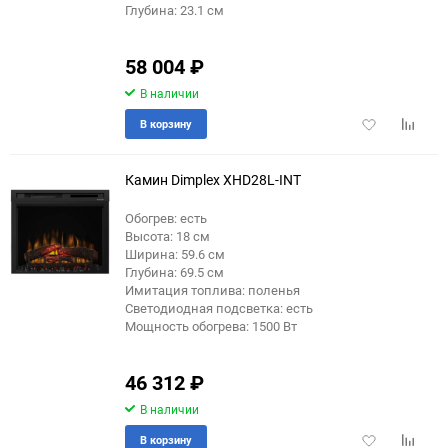
Глубина: 23.1 см
58 004
₽
В наличии
Добавить
Добави
В корзину
в
к
избранное
сравне
Камин Dimplex XHD28L-INT
Обогрев: есть
Высота: 18 см
Ширина: 59.6 см
Глубина: 69.5 см
Имитация топлива: поленья
Светодиодная подсветка: есть
Мощность обогрева: 1500 Вт
46 312
₽
В наличии
Добавить
Добави
В корзину