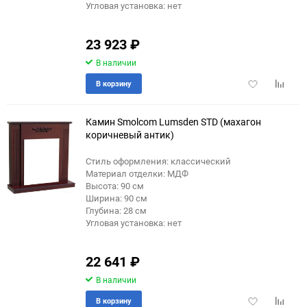
Угловая установка: нет
23 923
₽
В наличии
Добавить
Добави
В корзину
в
к
избранное
сравне
Камин Smolcom Lumsden STD (махагон
коричневый антик)
Стиль оформления: классический
Материал отделки: МДФ
Высота: 90 см
Ширина: 90 см
Глубина: 28 см
Угловая установка: нет
22 641
₽
В наличии
Добавить
Добави
В корзину