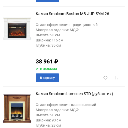
в
к
избранное
сравне
Камин Smolcom Boston MB-JUP-SYM 26
Стиль оформления: традиционный
Материал отделки: МДФ
Высота: 93 см
Ширина: 116 см
Глубина: 35 см
38 961
₽
В наличии
Добавить
Добави
В корзину
в
к
избранное
сравне
Камин Smolcom Lumsden STD (дуб антик)
Стиль оформления: классический
Материал отделки: МДФ
Высота: 90 см
Ширина: 90 см
Глубина: 28 см