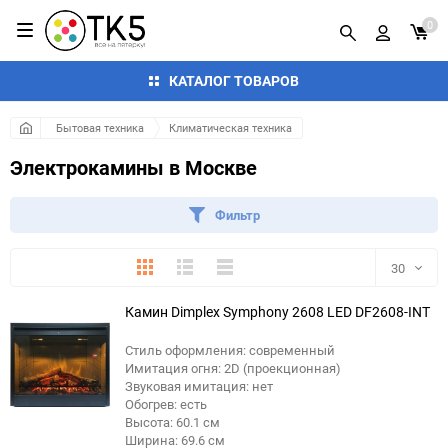
0
КАТАЛОГ ТОВАРОВ
Бытовая техника
Климатическая техника
Электрокамины в Москве
Фильтр
Плитка
Подробно
Компактно
30
Камин Dimplex Symphony 2608 LED DF2608-INT
30
Стиль оформления: современный
60
Имитация огня: 2D (проекционная)
Звуковая имитация: нет
90
Обогрев: есть
Высота: 60.1 см
Ширина: 69.6 см
150