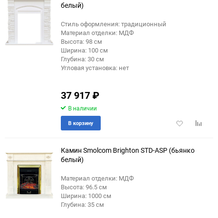
белый)
Стиль оформления: традиционный
Материал отделки: МДФ
Высота: 98 см
Ширина: 100 см
Глубина: 30 см
Угловая установка: нет
37 917
₽
В наличии
Добавить
Добави
В корзину
в
к
избранное
сравне
Камин Smolcom Brighton STD-ASP (бьянко
белый)
Материал отделки: МДФ
Высота: 96.5 см
Ширина: 1000 см
Глубина: 35 см