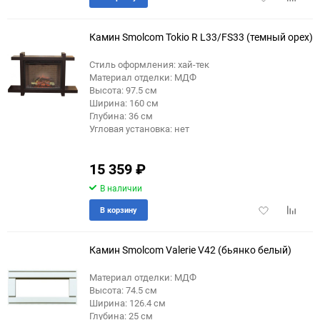
в
к
избранное
сравне
Камин Smolcom Tokio R L33/FS33 (темный орех)
Стиль оформления: хай-тек
Материал отделки: МДФ
Высота: 97.5 см
Ширина: 160 см
Глубина: 36 см
Угловая установка: нет
15 359
₽
В наличии
Добавить
Добави
В корзину
в
к
избранное
сравне
Камин Smolcom Valerie V42 (бьянко белый)
Материал отделки: МДФ
Высота: 74.5 см
Ширина: 126.4 см
Глубина: 25 см