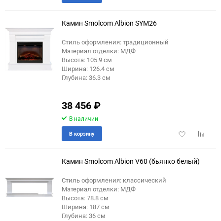
в
к
избранное
сравне
Камин Smolcom Albion SYM26
Стиль оформления: традиционный
Материал отделки: МДФ
Высота: 105.9 см
Ширина: 126.4 см
Глубина: 36.3 см
38 456
₽
В наличии
Добавить
Добави
В корзину
в
к
избранное
сравне
Камин Smolcom Albion V60 (бьянко белый)
Стиль оформления: классический
Материал отделки: МДФ
Высота: 78.8 см
Ширина: 187 см
Глубина: 36 см