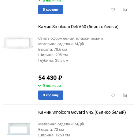
Добавить
Добави
В корзину
в
к
избранное
сравне
Камин Smolcom Deli V60 (бьянко белый)
Стиль оформления: классический
Материал отделки: МДФ
Высота: 78.6 см
Ширина: 205 см
Глубина: 35.5 см
54 430
₽
В наличии
Добавить
Добави
В корзину
в
к
избранное
сравне
Камин Smolcom Govard V42 (бьянко белый)
Материал отделки: МДФ
Высота: 73 см
Ширина: 1250 см