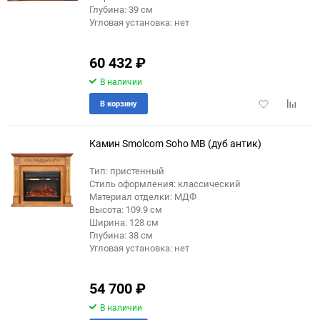
Глубина: 39 см
Угловая установка: нет
60 432
₽
В наличии
Добавить
Добави
В корзину
в
к
избранное
сравне
Камин Smolcom Soho MB (дуб антик)
Тип: пристенный
Стиль оформления: классический
Материал отделки: МДФ
Высота: 109.9 см
Ширина: 128 см
Глубина: 38 см
Угловая установка: нет
54 700
₽
В наличии