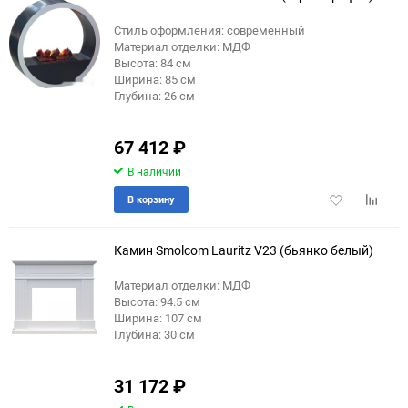
Стиль оформления: современный
Материал отделки: МДФ
Высота: 84 см
Ширина: 85 см
Глубина: 26 см
67 412
₽
В наличии
Добавить
Добави
В корзину
в
к
избранное
сравне
Камин Smolcom Lauritz V23 (бьянко белый)
Материал отделки: МДФ
Высота: 94.5 см
Ширина: 107 см
Глубина: 30 см
31 172
₽