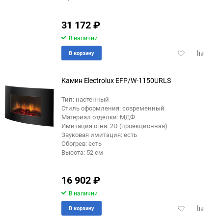
31 172
₽
В наличии
Добавить
Добави
В корзину
в
к
избранное
сравне
Камин Electrolux EFP/W-1150URLS
Тип: настенный
Стиль оформления: современный
Материал отделки: МДФ
Имитация огня: 2D (проекционная)
Звуковая имитация: есть
Обогрев: есть
Высота: 52 см
16 902
₽
В наличии
Добавить
Добави
В корзину
в
к