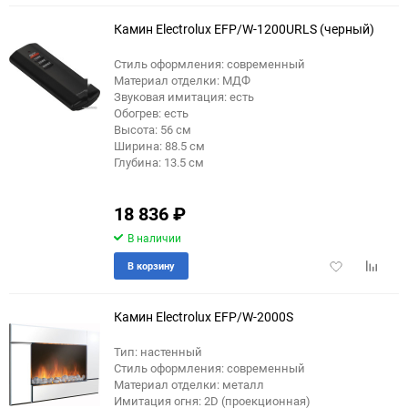
избранное
сравне
Камин Electrolux EFP/W-1200URLS (черный)
Стиль оформления: современный
Материал отделки: МДФ
Звуковая имитация: есть
Обогрев: есть
Высота: 56 см
Ширина: 88.5 см
Глубина: 13.5 см
18 836
₽
В наличии
Добавить
Добави
В корзину
в
к
избранное
сравне
Камин Electrolux EFP/W-2000S
Тип: настенный
Стиль оформления: современный
Материал отделки: металл
Имитация огня: 2D (проекционная)