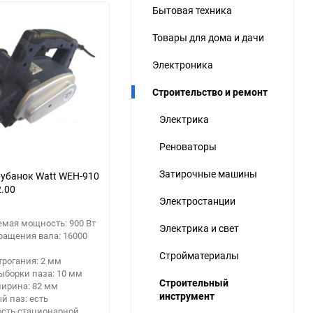
Бытовая техника
ю
Товары для дома и дачи
ю
ю
Электроника
Строительство и ремонт
Электрика
Реноваторы
Затирочные машины
убанок Watt WEH-910
2.00
Электростанции
мая мощность: 900 Вт
Электрика и свет
ращения вала: 16000
Стройматериалы
трогания: 2 мм
ыборки паза: 10 мм
Строительный
ширина: 82 мм
инструмент
й паз: есть
сть стационарной