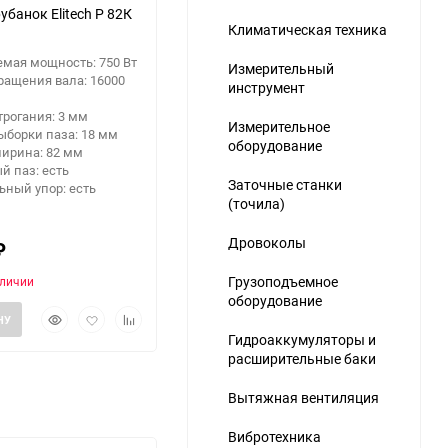
убанок Elitech Р 82К
Климатическая техника
мая мощность: 750 Вт
Измерительный
ращения вала: 16000
инструмент
трогания: 3 мм
Измерительное
ыборки паза: 18 мм
оборудование
ширина: 82 мм
й паз: есть
Заточные станки
ный упор: есть
(точила)
Дровоколы
₽
Грузоподъемное
аличии
оборудование
Быстрый
Добавить
Добавить
НУ
просмотр
в
к
Гидроаккумуляторы и
избранное
сравнению
расширительные баки
Вытяжная вентиляция
Вибротехника