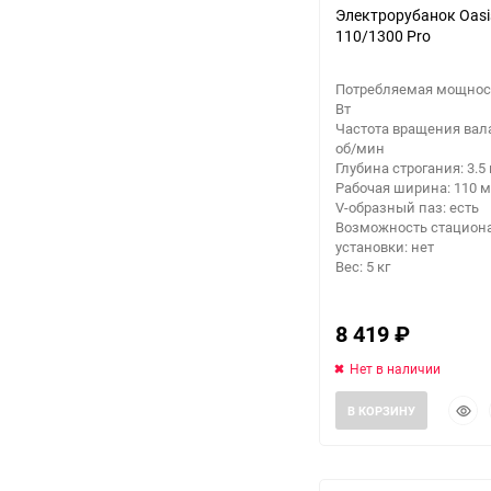
Электрорубанок Oasi
110/1300 Pro
Потребляемая мощност
Вт
Частота вращения вала
об/мин
Глубина строгания: 3.5
Рабочая ширина: 110 
V-образный паз: есть
Возможность стацион
установки: нет
Вес: 5 кг
8 419
₽
Нет в наличии
Быст
В КОРЗИНУ
прос