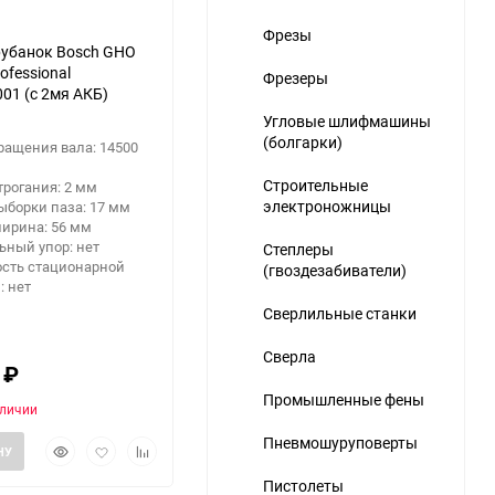
Фрезы
убанок Bosch GHO
ofessional
Фрезеры
01 (с 2мя АКБ)
Угловые шлифмашины
(болгарки)
ращения вала: 14500
Строительные
трогания: 2 мм
электроножницы
ыборки паза: 17 мм
ширина: 56 мм
ьный упор: нет
Степлеры
сть стационарной
(гвоздезабиватели)
: нет
Сверлильные станки
Сверла
3
₽
Промышленные фены
аличии
Пневмошуруповерты
Быстрый
Добавить
Добавить
НУ
просмотр
в
к
Пистолеты
избранное
сравнению