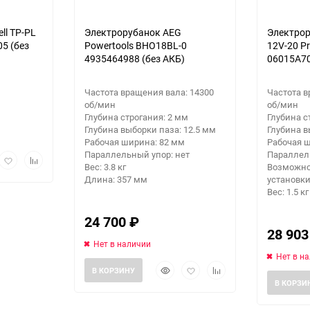
ll TP-PL
Электрорубанок AEG
Электрор
05 (без
Powertools BHO18BL-0
12V-20 Pr
4935464988 (без АКБ)
06015A70
Частота вращения вала: 14300
Частота в
об/мин
об/мин
Глубина строгания: 2 мм
Глубина с
Глубина выборки паза: 12.5 мм
Глубина в
Рабочая ширина: 82 мм
Рабочая 
Параллельный упор: нет
Параллел
рый
Добавить
Добавить
Вес: 3.8 кг
Возможно
мотр
в
к
Длина: 357 мм
установки
избранное
сравнению
Вес: 1.5 кг
24 700
₽
28 90
Нет в наличии
Нет в н
Быстрый
Добавить
Добавить
В КОРЗИНУ
просмотр
в
к
В КОРЗИ
избранное
сравнению