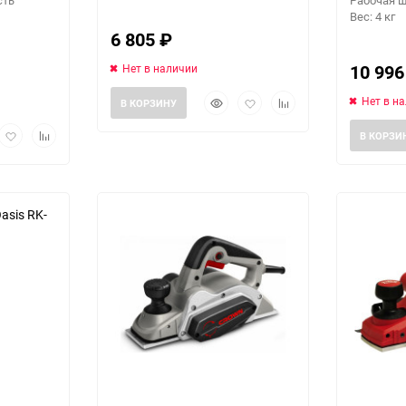
сть
Рабочая 
Вес: 4 кг
6 805
₽
10 99
Нет в наличии
Быстрый
Добавить
Добавить
Нет в н
В КОРЗИНУ
просмотр
в
к
рый
Добавить
Добавить
избранное
сравнению
В КОРЗИ
мотр
в
к
избранное
сравнению
еще 2 фото