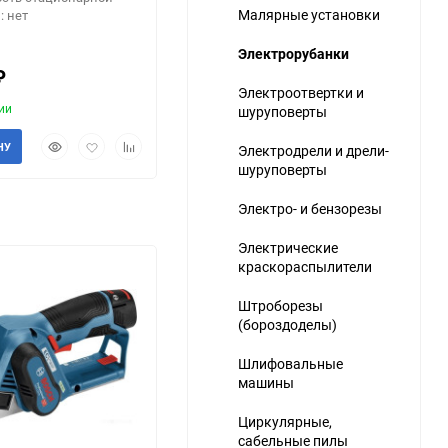
Малярные установки
: нет
Электрорубанки
₽
Электроотвертки и
ии
шуруповерты
Быстрый
Добавить
Добавить
НУ
Электродрели и дрели-
ю
просмотр
в
к
шуруповерты
избранное
сравнению
Электро- и бензорезы
Электрические
краскораспылители
Штроборезы
(бороздоделы)
Шлифовальные
машины
Циркулярные,
сабельные пилы