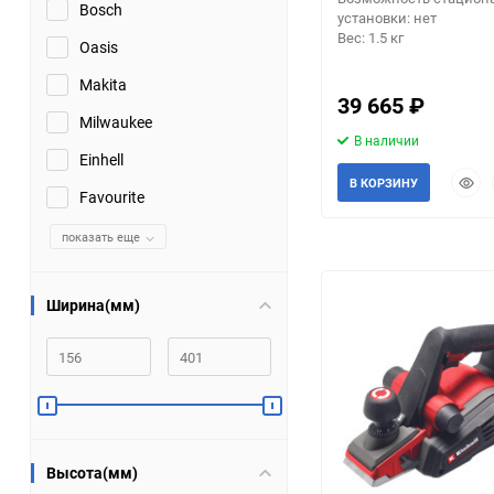
Bosch
установки: нет
Вес: 1.5 кг
Помпы
Oasis
Makita
Пневматический
39 665
₽
инструмент
Milwaukee
В наличии
Einhell
Плитка
Быст
В КОРЗИНУ
Favourite
прос
Насосы бытовые
показать еще
Компрессоры
Ширина(мм)
Климатическая техника
Измерительный
инструмент
еще 3 фото
Измерительное
Высота(мм)
оборудование