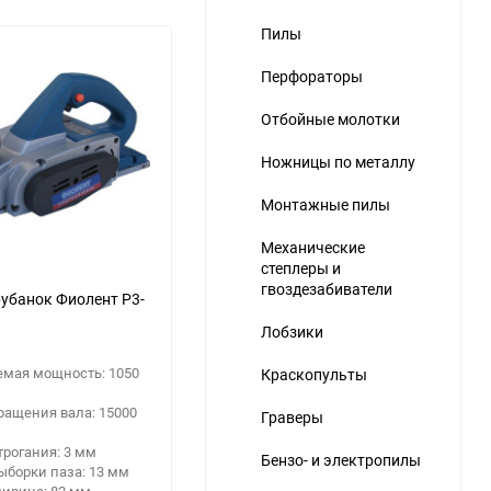
Пилы
Перфораторы
Отбойные молотки
Ножницы по металлу
Монтажные пилы
Механические
степлеры и
гвоздезабиватели
убанок Фиолент Р3-
Лобзики
емая мощность: 1050
Краскопульты
ращения вала: 15000
Граверы
трогания: 3 мм
Бензо- и электропилы
ыборки паза: 13 мм