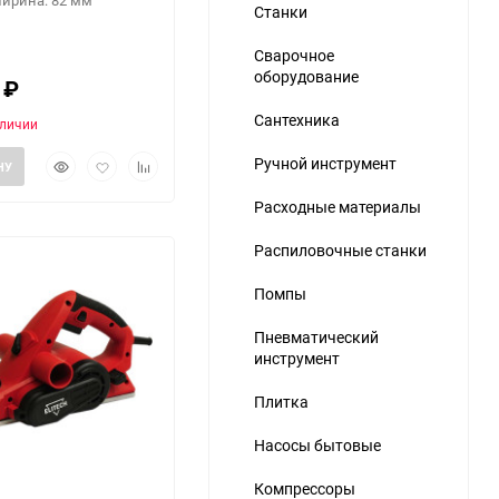
ширина: 82 мм
Станки
Сварочное
оборудование
6
₽
Сантехника
аличии
Быстрый
Добавить
Добавить
Ручной инструмент
НУ
просмотр
в
к
избранное
сравнению
Расходные материалы
Распиловочные станки
Помпы
Пневматический
инструмент
Плитка
Насосы бытовые
Компрессоры