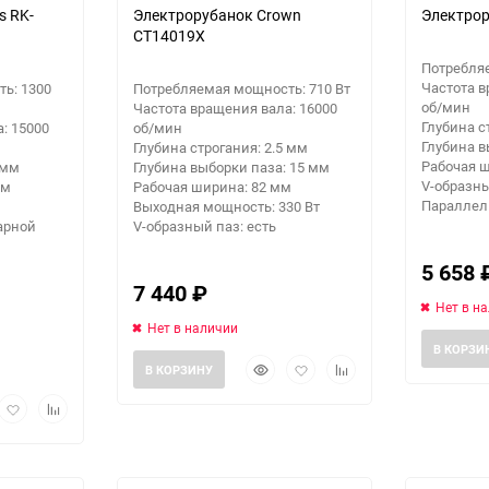
s RK-
Электрорубанок Crown
Электрор
CT14019X
Потребляе
Частота в
ь: 1300
Потребляемая мощность: 710 Вт
об/мин
Частота вращения вала: 16000
Глубина с
: 15000
об/мин
Глубина в
Глубина строгания: 2.5 мм
Рабочая 
 мм
Глубина выборки паза: 15 мм
V-образны
мм
Рабочая ширина: 82 мм
Параллель
Выходная мощность: 330 Вт
арной
V-образный паз: есть
5 658
7 440
₽
Нет в н
Нет в наличии
В КОРЗИ
Быстрый
Добавить
Добавить
В КОРЗИНУ
просмотр
в
к
рый
Добавить
Добавить
избранное
сравнению
мотр
в
к
избранное
сравнению