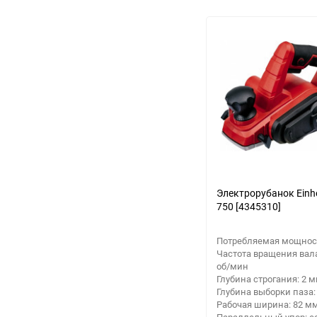
Аккумуляторный
инструмент
Электрорубанок Einhe
750 [4345310]
Потребляемая мощност
Частота вращения вала
об/мин
Глубина строгания: 2 
Глубина выборки паза:
Рабочая ширина: 82 м