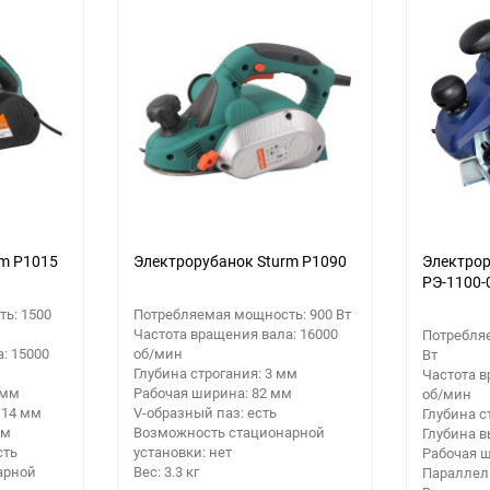
rm P1015
Электрорубанок Sturm P1090
Электро
РЭ-1100-
ь: 1500
Потребляемая мощность: 900 Вт
Частота вращения вала: 16000
Потребля
: 15000
об/мин
Вт
Глубина строгания: 3 мм
Частота в
 мм
Рабочая ширина: 82 мм
об/мин
 14 мм
V-образный паз: есть
Глубина с
мм
Возможность стационарной
Глубина в
сть
установки: нет
Рабочая 
арной
Вес: 3.3 кг
Параллель