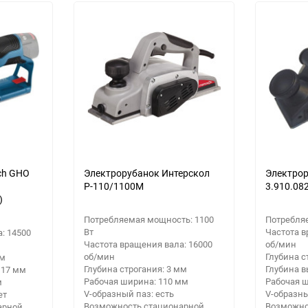
30
Выберите категори
Выберите категори
60
Выберите категори
90
150
ch GHO
Электрорубанок Интерскол
Электрор
Р-110/1100М
3.910.08
)
Потребляемая мощность: 1100
Потребляе
Вт
Частота в
: 14500
Частота вращения вала: 16000
об/мин
об/мин
Глубина с
мм
Глубина строгания: 3 мм
Глубина в
 17 мм
Рабочая ширина: 110 мм
Рабочая 
м
V-образный паз: есть
V-образны
ет
Возможность стационарной
Возможно
арной