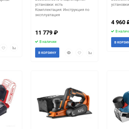
установки: есть
установки
Комплектация: Инструкция по
эксплуатация
4 960
11 779
₽
В налич
В наличии
В КОРЗИ
Выберите категори
рый
Добавить
Добавить
Быстрый
Добавить
Добавить
мотр
в
к
В КОРЗИНУ
просмотр
в
к
избранное
сравнению
избранное
сравнению