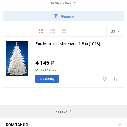
показать еще
Фильтр
Плитка
Подробно
Компактно
30
Ель Morozco Метелица 1.8 м [1018]
30
60
4 145
₽
90
В наличии
Добавить
Добави
В корзину
150
в
к
избранное
сравне
наверх
КОМПАНИЯ