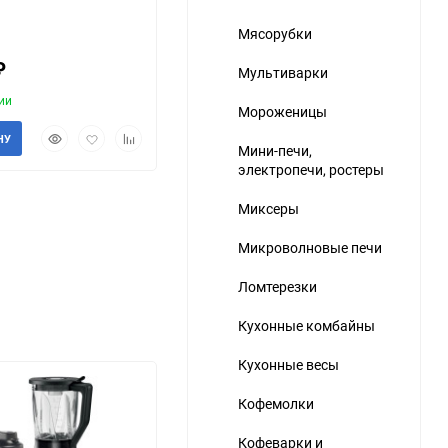
Мясорубки
₽
Мультиварки
ии
Мороженицы
Быстрый
Добавить
Добавить
НУ
Мини-печи,
просмотр
в
к
электропечи, ростеры
избранное
сравнению
Миксеры
Микроволновые печи
Ломтерезки
Кухонные комбайны
Кухонные весы
Кофемолки
Кофеварки и