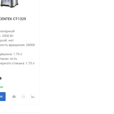
CENTEK CT-1329
ционарный
 2000 Вт
ной: нет
рость вращения: 28000
увшина: 1.75 л
акан: есть
ерного стакана: 1.75 л
₽
ии
Быстрый
Добавить
Добавить
НУ
просмотр
в
к
избранное
сравнению