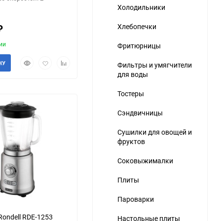
Холодильники
₽
Хлебопечки
ии
Фритюрницы
Быстрый
Добавить
Добавить
НУ
Фильтры и умягчители
просмотр
в
к
для воды
ю
избранное
сравнению
Тостеры
Сэндвичницы
Сушилки для овощей и
фруктов
еще 1 фото
Соковыжималки
Плиты
Пароварки
Rondell RDE-1253
Настольные плиты