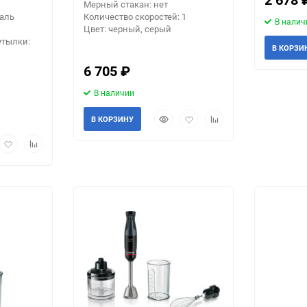
Мерный стакан: нет
аль
Количество скоростей: 1
В налич
Цвет: черный, серый
утылки:
В КОРЗИ
6 705
₽
В наличии
Быстрый
Добавить
Добавить
В КОРЗИНУ
просмотр
в
к
рый
Добавить
Добавить
избранное
сравнению
мотр
в
к
избранное
сравнению