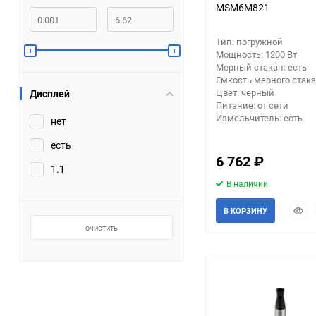
MSM6M821
Заточные станки (точила)
Тип: погружной
Мощность: 1200 Вт
Дровоколы
Мерный стакан: есть
Емкость мерного стакан
Цвет: черный
Дисплей
Грузоподъемное
Питание: от сети
оборудование
Измельчитель: есть
нет
Гидроаккумуляторы и
есть
расширительные баки
6 762
₽
1.1
В наличии
Вытяжная вентиляция
Быст
В КОРЗИНУ
прос
Вибротехника
очистить
Бетономешалки
Бензоинструмент