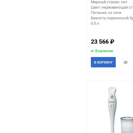
Мерный стакан: нет
Цвет: нержавеющая ст
Питание: от сети
Емкость переносной б
0.5 л
23 566
₽
В наличии
Быст
В КОРЗИНУ
прос
еще 3 фото