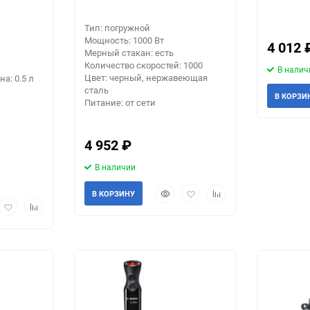
Тип: погружной
Мощность: 1000 Вт
4 012
Мерный стакан: есть
Количество скоростей: 1000
В налич
Цвет: черный, нержавеющая
а: 0.5 л
сталь
В КОРЗИ
Питание: от сети
4 952
₽
В наличии
Быстрый
Добавить
Добавить
В КОРЗИНУ
рый
Добавить
Добавить
просмотр
в
к
мотр
в
к
избранное
сравнению
избранное
сравнению