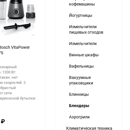
кофемашины
Йогуртницы
Измельчители
пищевых отходов
Измельчители
Bosch VitaPower
7S
Винные шкафы
Вафельницы
ционарный
 1200 Вт
акан: нет
Вакуумные
о скоростей: 2
упаковщики
ебристый
от сети
Блинницы
ереносной бутылки:
Блендеры
Аэрогрили
6
₽
Климатическая техника