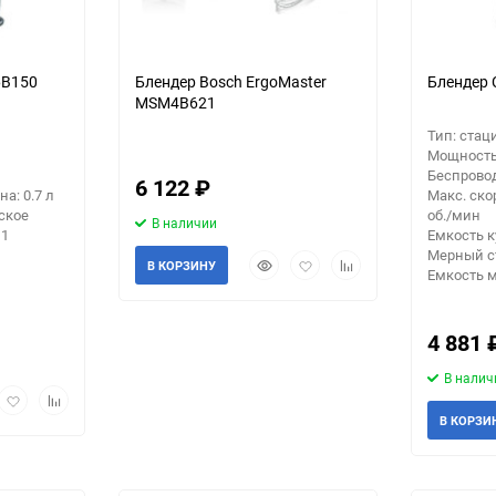
6B150
Блендер Bosch ErgoMaster
Блендер 
MSM4B621
Тип: ста
Мощность:
Беспровод
6 122
₽
а: 0.7 л
Макс. ско
ское
об./мин
В наличии
 1
Емкость к
Мерный ст
Быстрый
Добавить
Добавить
В КОРЗИНУ
Емкость м
просмотр
в
к
избранное
сравнению
4 881
В налич
рый
Добавить
Добавить
мотр
в
к
В КОРЗИ
избранное
сравнению