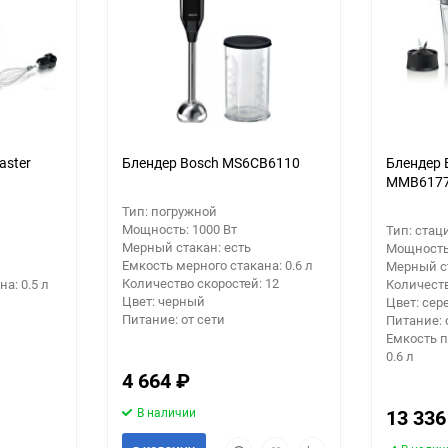
еще 4 фото
aster
Блендер Bosch MS6CB6110
Блендер 
MMB617
Тип: погружной
Мощность: 1000 Вт
Тип: ста
Мерный стакан: есть
Мощность:
Емкость мерного стакана: 0.6 л
Мерный ст
Количество скоростей: 12
а: 0.5 л
Количеств
Цвет: черный
Цвет: сер
Питание: от сети
Питание: 
Емкость п
0.6 л
4 664
₽
В наличии
13 33
Быстрый
Добавить
Добавить