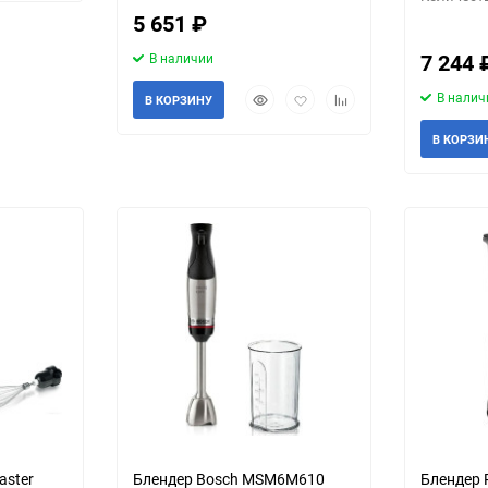
избранное
сравнению
5 651
₽
7 244
В наличии
Быстрый
Добавить
Добавить
В налич
В КОРЗИНУ
просмотр
в
к
избранное
сравнению
В КОРЗИ
Выберите категори
еще 6 фото
aster
Блендер Bosch MSM6M610
Блендер 