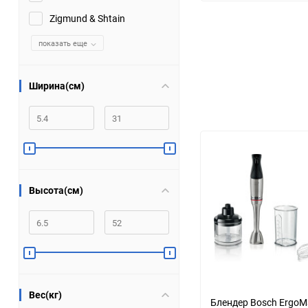
Zigmund & Shtain
Помпы
показать еще
Пневматический
инструмент
Ширина(см)
Плитка
Насосы бытовые
Компрессоры
Высота(см)
Климатическая техника
Измерительный
инструмент
Измерительное
Вес(кг)
оборудование
Блендер Bosch ErgoM