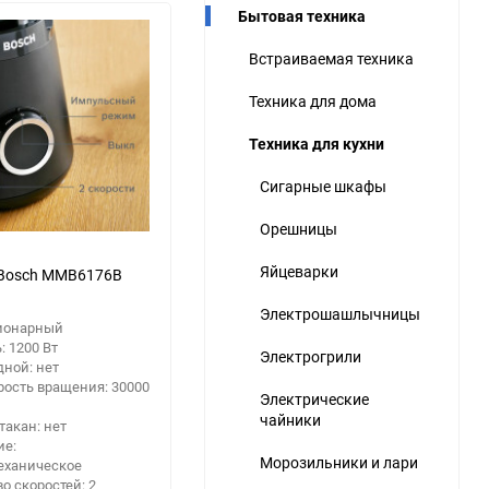
Бытовая техника
ю
Встраиваемая техника
ю
ю
Техника для дома
Техника для кухни
Сигарные шкафы
Орешницы
Яйцеварки
 Bosch MMB6176B
Электрошашлычницы
ционарный
 1200 Вт
Электрогрили
ной: нет
рость вращения: 30000
Электрические
чайники
акан: нет
ие:
Морозильники и лари
еханическое
о скоростей: 2