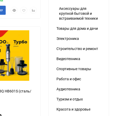
ии
Аксессуары для
Быстрый
Добавить
Добавить
НУ
крупной бытовой и
просмотр
в
к
встраиваемой техники
избранное
сравнению
Товары для дома и дачи
Электроника
Строительство и ремонт
Видеотехника
еще 6 фото
Спортивные товары
Работа и офис
Аудиотехника
BQ HB601S (сталь/
Туризм и отдых
Красота и здоровье
₽