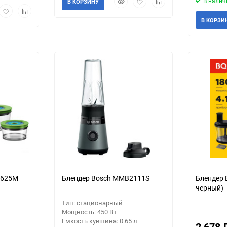
В налич
В КОРЗИНУ
рый
Добавить
Добавить
просмотр
в
к
мотр
в
к
избранное
сравнению
В КОРЗИ
избранное
сравнению
еще 21 фото
V625M
Блендер Bosch MMB2111S
Блендер 
черный)
Тип: стационарный
Мощность: 450 Вт
Емкость кувшина: 0.65 л
2 678