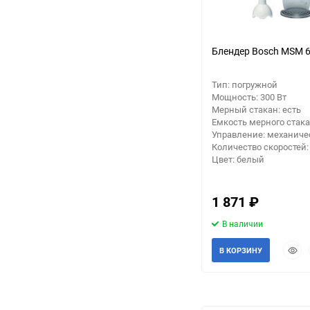
Блендер Bosch MSM 
Тип: погружной
Мощность: 300 Вт
Мерный стакан: есть
Емкость мерного стакан
Управление: механиче
Количество скоростей:
Цвет: белый
1 871
₽
В наличии
Быст
В КОРЗИНУ
прос