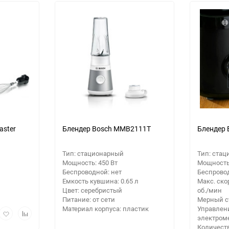
30
Выберите категори
Выберите категори
60
Выберите категори
90
еще 5 фото
150
aster
Блендер Bosch MMB2111T
Блендер
Тип: стационарный
Тип: ста
Мощность: 450 Вт
Мощность:
Беспроводной: нет
Беспровод
Емкость кувшина: 0.65 л
Макс. ско
Цвет: серебристый
об./мин
Питание: от сети
Мерный ст
Материал корпуса: пластик
Управлен
рый
Добавить
Добавить
электром
мотр
в
к
Количеств