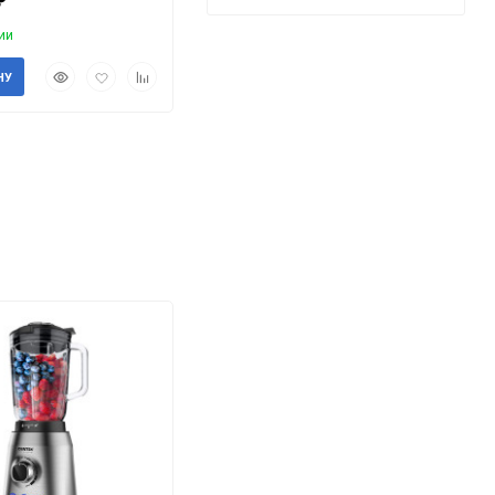
ии
Быстрый
Добавить
Добавить
НУ
просмотр
в
к
избранное
сравнению