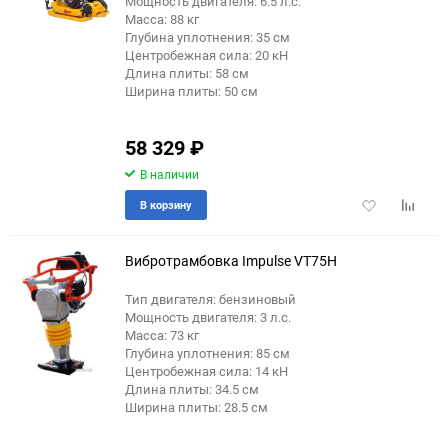
Мощность двигателя: 6.5 л.с.
Масса: 88 кг
Глубина уплотнения: 35 см
Центробежная сила: 20 кН
Длина плиты: 58 см
Ширина плиты: 50 см
58 329
₽
В наличии
Добавить
Добави
В корзину
в
к
избранное
сравне
Вибротрамбовка Impulse VT75H
Тип двигателя: бензиновый
Мощность двигателя: 3 л.с.
Масса: 73 кг
Глубина уплотнения: 85 см
Центробежная сила: 14 кН
Длина плиты: 34.5 см
Ширина плиты: 28.5 см