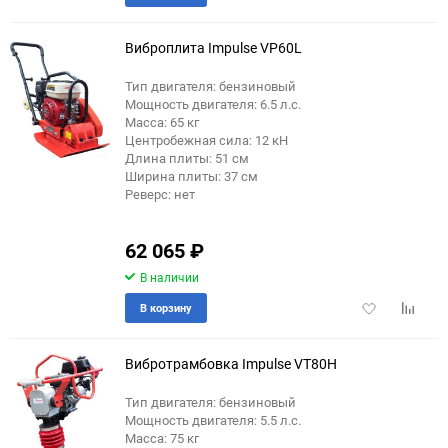
в
к
избранное
сравне
Виброплита Impulse VP60L
Тип двигателя: бензиновый
Мощность двигателя: 6.5 л.с.
Масса: 65 кг
Центробежная сила: 12 кН
Длина плиты: 51 см
Ширина плиты: 37 см
Реверс: нет
62 065
₽
В наличии
Добавить
Добави
В корзину
в
к
избранное
сравне
Вибротрамбовка Impulse VT80H
Тип двигателя: бензиновый
Мощность двигателя: 5.5 л.с.
еще 1 фото
Масса: 75 кг