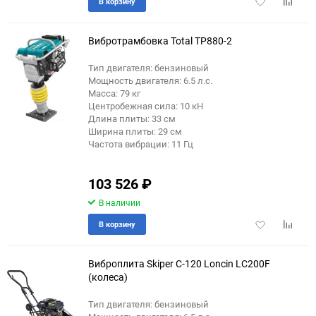
Добавить
Добави
В корзину
в
к
избранное
сравне
Вибротрамбовка Total TP880-2
Тип двигателя: бензиновый
Мощность двигателя: 6.5 л.с.
Масса: 79 кг
Центробежная сила: 10 кН
Длина плиты: 33 см
Ширина плиты: 29 см
Частота вибрации: 11 Гц
103 526
₽
В наличии
Добавить
Добави
В корзину
в
к
избранное
сравне
Виброплита Skiper С-120 Loncin LC200F
(колеса)
Тип двигателя: бензиновый