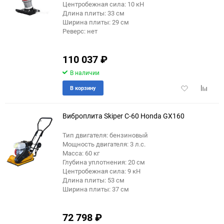
Центробежная сила: 10 кН
Длина плиты: 33 см
Ширина плиты: 29 см
Реверс: нет
110 037
₽
В наличии
Добавить
Добави
В корзину
в
к
избранное
сравне
Виброплита Skiper С-60 Honda GX160
Тип двигателя: бензиновый
Мощность двигателя: 3 л.с.
Масса: 60 кг
Глубина уплотнения: 20 см
Центробежная сила: 9 кН
Длина плиты: 53 см
Ширина плиты: 37 см
72 798
₽