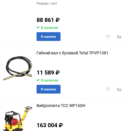
Реверс: нет
88 861
₽
В наличии
Добавить
Добави
В корзину
в
к
избранное
сравне
Гибкий вал с булавой Total TPVP1381
11 589
₽
В наличии
Добавить
Добави
В корзину
в
к
избранное
сравне
Виброплита ТСС WP160H
163 004
₽