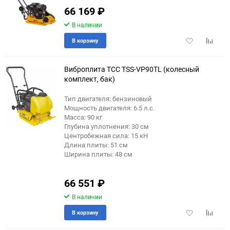
66 169
₽
В наличии
Добавить
Добави
В корзину
в
к
избранное
сравне
Виброплита ТСС TSS-VP90TL (колесный
комплект, бак)
Тип двигателя: бензиновый
Мощность двигателя: 6.5 л.с.
Масса: 90 кг
Глубина уплотнения: 30 см
Центробежная сила: 15 кН
Длина плиты: 51 см
Ширина плиты: 48 см
66 551
₽
В наличии
Добавить
Добави
В корзину
в
к