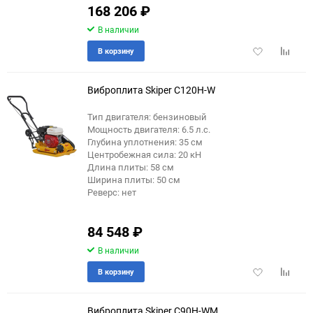
168 206
₽
В наличии
Добавить
Добави
В корзину
в
к
избранное
сравне
Виброплита Skiper C120H-W
Тип двигателя: бензиновый
Мощность двигателя: 6.5 л.с.
Глубина уплотнения: 35 см
Центробежная сила: 20 кН
Длина плиты: 58 см
Ширина плиты: 50 см
Реверс: нет
84 548
₽
В наличии
Добавить
Добави
В корзину
в
к
избранное
сравне
Виброплита Skiper C90H-WM