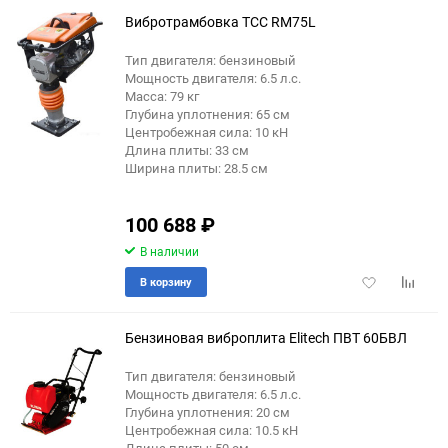
избранное
сравне
Вибротрамбовка ТСС RM75L
Тип двигателя: бензиновый
Мощность двигателя: 6.5 л.с.
Масса: 79 кг
Глубина уплотнения: 65 см
Центробежная сила: 10 кН
Длина плиты: 33 см
Ширина плиты: 28.5 см
100 688
₽
В наличии
Добавить
Добави
В корзину
в
к
избранное
сравне
Бензиновая виброплита Elitech ПВТ 60БВЛ
Тип двигателя: бензиновый
Мощность двигателя: 6.5 л.с.
Глубина уплотнения: 20 см
Центробежная сила: 10.5 кН
Длина плиты: 50 см