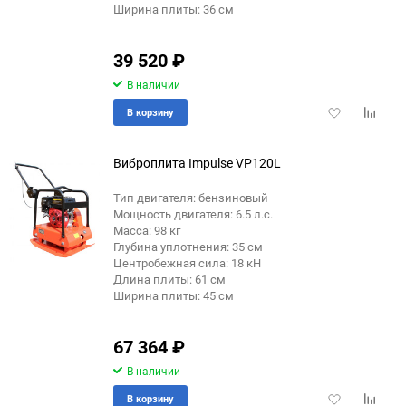
Ширина плиты: 36 см
39 520
₽
В наличии
Добавить
Добави
В корзину
в
к
избранное
сравне
Виброплита Impulse VP120L
Тип двигателя: бензиновый
Мощность двигателя: 6.5 л.с.
Масса: 98 кг
Глубина уплотнения: 35 см
Центробежная сила: 18 кН
Длина плиты: 61 см
Ширина плиты: 45 см
67 364
₽
В наличии
Добавить
Добави
В корзину