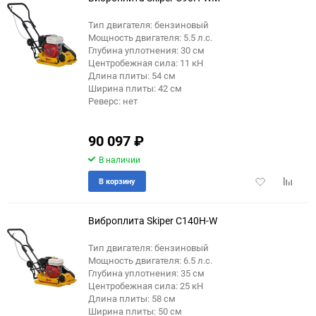
Тип двигателя: бензиновый
Мощность двигателя: 5.5 л.с.
Глубина уплотнения: 30 см
Центробежная сила: 11 кН
Длина плиты: 54 см
Ширина плиты: 42 см
Реверс: нет
90 097
₽
В наличии
Добавить
Добави
В корзину
в
к
избранное
сравне
Виброплита Skiper C140H-W
Тип двигателя: бензиновый
Мощность двигателя: 6.5 л.с.
Глубина уплотнения: 35 см
Центробежная сила: 25 кН
Длина плиты: 58 см
Ширина плиты: 50 см