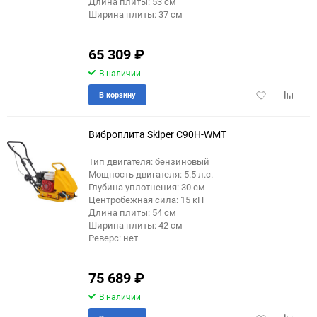
Длина плиты: 53 см
Ширина плиты: 37 см
65 309
₽
В наличии
Добавить
Добави
В корзину
в
к
избранное
сравне
Виброплита Skiper C90H-WMT
Тип двигателя: бензиновый
Мощность двигателя: 5.5 л.с.
Глубина уплотнения: 30 см
Центробежная сила: 15 кН
Длина плиты: 54 см
Ширина плиты: 42 см
Реверс: нет
75 689
₽
В наличии