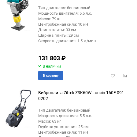
Тип двигателя: бензиновый
Мощность двигателя: 5.5 л.с.
Масса: 79 кг
Центробежная сила: 10 кН
Длина плиты: 33 см
Ширина плиты: 29 см
Скорость движения: 1.5 м/мин
131 803
₽
В наличии
Добавить
Добави
В корзину
в
к
избранное
сравне
Виброплита Zitrek Z3K60W Loncin 160F 091-
0202
Тип двигателя: бензиновый
Мощность двигателя: 5.5 л.с.
Масса: 63 кг
Глубина уплотнения: 25 см
Центробежная сила: 11 кН