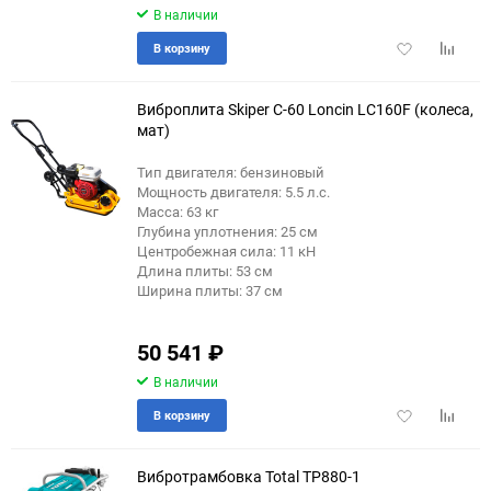
В наличии
Добавить
Добави
В корзину
в
к
избранное
сравне
Виброплита Skiper С-60 Loncin LC160F (колеса,
мат)
Тип двигателя: бензиновый
Мощность двигателя: 5.5 л.с.
Масса: 63 кг
Глубина уплотнения: 25 см
Центробежная сила: 11 кН
Длина плиты: 53 см
Ширина плиты: 37 см
50 541
₽
В наличии
Добавить
Добави
В корзину
в
к
избранное
сравне
Вибротрамбовка Total TP880-1