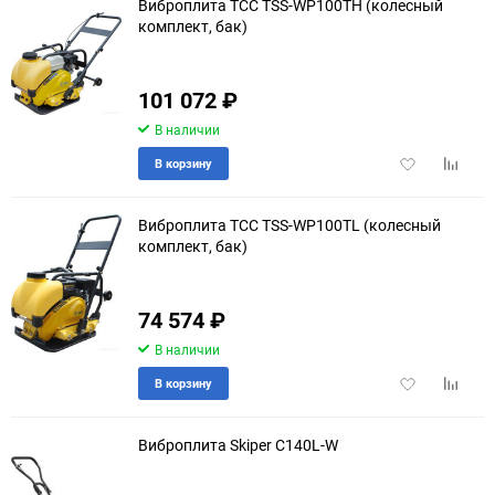
Виброплита ТСС TSS-WP100TH (колесный
комплект, бак)
101 072
₽
В наличии
Добавить
Добави
В корзину
в
к
избранное
сравне
Виброплита ТСС TSS-WP100TL (колесный
комплект, бак)
74 574
₽
В наличии
Добавить
Добави
В корзину
в
к
избранное
сравне
Виброплита Skiper C140L-W