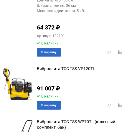
Ширина плиты: 36 см
Мощность двигателя: 5 кВт
64 372
₽
Артикул: 182101
В наличии
Добавить
Добави
В корзину
в
к
избранное
сравне
Виброплита ТСС TSS-VP120TL
91 007
₽
В наличии
Добавить
Добави
В корзину
в
к
избранное
сравне
Виброплита ТСС TSS-WP70TL (колесный
комплект, бак)