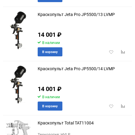
в
к
избранное
сравне
Краскопульт Jeta Pro JP5500/13 LVMP
14 001
₽
В наличии
Добавить
Добави
В корзину
в
к
избранное
сравне
Краскопульт Jeta Pro JP5500/14 LVMP
14 001
₽
В наличии
Добавить
Добави
В корзину
в
к
избранное
сравне
Краскопульт Total TAT11004
Технология: HVLP