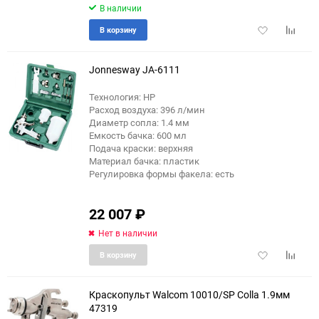
В наличии
Добавить
Добави
В корзину
в
к
избранное
сравне
Jonnesway JA-6111
Технология: HP
Расход воздуха: 396 л/мин
Диаметр сопла: 1.4 мм
Емкость бачка: 600 мл
Подача краски: верхняя
Материал бачка: пластик
Регулировка формы факела: есть
22 007
₽
Нет в наличии
Добавить
Добави
В корзину
в
к
избранное
сравне
Краскопульт Walcom 10010/SP Colla 1.9мм
47319