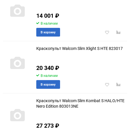
14 001
₽
В наличии
Добавить
Добави
В корзину
в
к
избранное
сравне
Краскопульт Walcom Slim Xlight S HTE 823017
20 340
₽
В наличии
Добавить
Добави
В корзину
в
к
избранное
сравне
Краскопульт Walcom Slim Kombat S HALO/HTE
Nero Edition 803013NE
27 273
₽