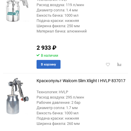
Расход воздуха: 119 л/мин
Диаметр сопла: 1.4 мм
Емкость бачка: 1000 мл
Подача краски: нижняя
Ширина факела: 250 мм
Материал бачка: алюминий
2 933
₽
В наличии
Добавить
Добави
В корзину
в
к
избранное
сравне
Краскопульт Walcom Slim Xlight I HVLP 837017
Технология: HVLP
Расход воздуха: 295 л/мин
Рабочее давление: 2 бар
Диаметр сопла: 1.7 мм
Емкость бачка: 1000 мл
Подача краски: нижняя
Ширина факела: 260 мм