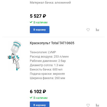
Материал бачка: алюминий
5 527
₽
В наличии
Добавить
Добави
В корзину
в
к
избранное
сравне
Краскопульт Total TAT10605
Технология: LVMP
Расход воздуха: 253 л/мин
Рабочее давление: 2 бар
Диаметр сопла: 1.3 мм
Емкость бачка: 600 мл
Подача краски: верхняя
Ширина факела: 260 мм
6 102
₽
В наличии
Добавить
Добави
В корзину