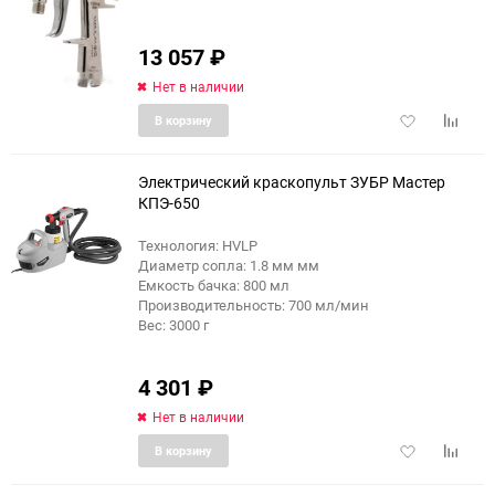
13 057
₽
Нет в наличии
Добавить
Добави
В корзину
в
к
избранное
сравне
Электрический краскопульт ЗУБР Мастер
КПЭ-650
Технология: HVLP
Диаметр сопла: 1.8 мм мм
Емкость бачка: 800 мл
Производительность: 700 мл/мин
Вес: 3000 г
4 301
₽
Нет в наличии
Добавить
Добави
В корзину
в
к
избранное
сравне