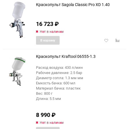
Краскопульт Sagola Classic Pro XD 1.40
16 723
₽
Нет в наличии
Добавить
Добави
В корзину
в
к
избранное
сравне
Краскопульт Kraftool 06555-1.3
Расход воздуха: 430 л/мин
Рабочее давление: 2.5 бар
Диаметр сопла: 1.3 мм мм
Емкость бачка: 600 мл
Материал бачка: пластик
Вес: 800 г
Длина: 5.5 мм
8 990
₽
Нет в наличии