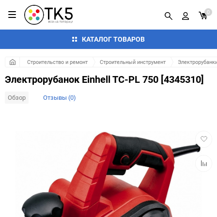
0
КАТАЛОГ ТОВАРОВ
Строительство и ремонт
Строительный инструмент
Электрорубанк
Электрорубанок Einhell TC-PL 750 [4345310]
Обзор
Отзывы (0)
Добав
в
избра
Добав
к
сравн