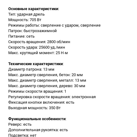
Основные характеристики
:
Заточные станки (точила)
Тип: ударная дрель
Мощность: 705 Вт
Режимы работы: сверление с ударом, сверление
Дровоколы
Патрон: быстрозажимной
Питание: сеть
Скорость вращения: 2800 об/мин
Грузоподъемное
Скорость удара: 25600 уд./мин
оборудование
Макс. крутящий момент: 25 Н·м
Гидроаккумуляторы и
Технические характеристики
:
расширительные баки
Диаметр патрона: 13 мм
Макс. диаметр сверления, бетон: 20 мм
Макс. диаметр сверления, металл: 13 мм
Вытяжная вентиляция
Макс. диаметр сверления, дерево: 30 мм
Режимы скорости вращения: 1
Регулировка скорости вращения: электронная
Вибротехника
Фиксация кнопки включения: есть
Выходная мощность: 350 Вт
Бетономешалки
Функциональные особенности
:
Реверс: есть
Бензоинструмент
Дополнительная рукоятка: есть
Подсветка: нет