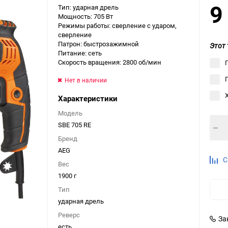
9
Тип: ударная дрель
Выберите категори
Мощность: 705 Вт
Режимы работы: сверление с ударом,
Выберите категори
сверление
Выберите категори
Патрон: быстрозажимной
Этот 
Питание: сеть
Скорость вращения: 2800 об/мин
Нет в наличии
Характеристики
Модель
SBE 705 RE
Бренд
AEG
С
Вес
1900 г
Тип
ударная дрель
Реверс
За
есть