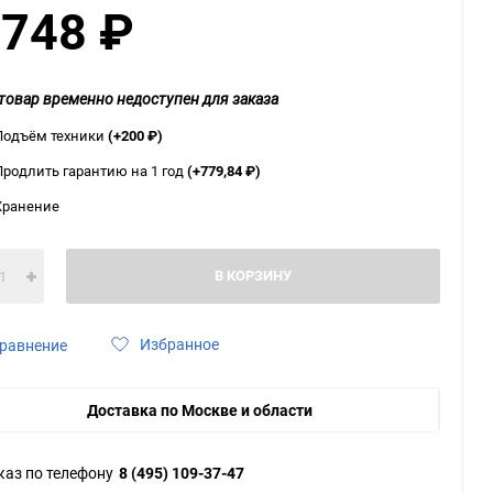
 748
₽
ю
ю
ю
товар временно недоступен для заказа
Подъём техники
(+200
₽
)
Продлить гарантию на 1 год
(+779,84
₽
)
Хранение
В КОРЗИНУ
Избранное
равнение
Доставка по Москве и области
каз по телефону
8 (495) 109-37-47