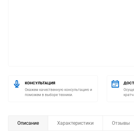
Помпы
Пневматический
инструмент
Плитка
Насосы бытовые
Компрессоры
КОНСУЛЬТАЦИЯ
ДОСТ
Окажем качественную консультацию и
Осуще
Климатическая техника
поможем в выборе техники.
кратч
Измерительный
инструмент
Описание
Характеристики
Отзывы
Измерительное
оборудование