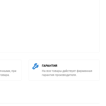
ю
ГАРАНТИЯ
ичными, при
На все товары действует фирменная
товара.
гарантия производителя.