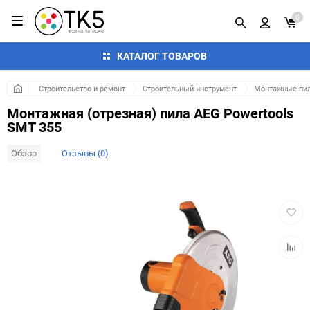
0
КАТАЛОГ ТОВАРОВ
Строительство и ремонт
Строительный инструмент
Монтажные пи
Монтажная (отрезная) пила AEG Powertools
SMT 355
Обзор
Отзывы (0)
Добав
в
избра
Добав
к
сравн