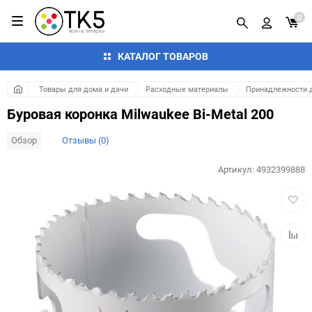
0
КАТАЛОГ ТОВАРОВ
Товары для дома и дачи
Расходные материалы
Принадлежности д
Буровая коронка Milwaukee Bi-Metal 200
Обзор
Отзывы (0)
Артикул:
4932399888
Добав
в
избра
Добав
к
сравн