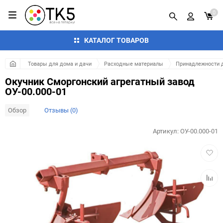
0
КАТАЛОГ ТОВАРОВ
Товары для дома и дачи
Расходные материалы
Принадлежности д
Окучник Сморгонский агрегатный завод
ОУ-00.000-01
Обзор
Отзывы (0)
Артикул:
ОУ-00.000-01
Добав
в
избра
Добав
к
сравн