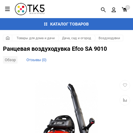
0
КАТАЛОГ ТОВАРОВ
Товары для дома и дачи
Дача, сад и огород
Воздуходувки
Ранцевая воздуходувка Efco SA 9010
Обзор
Отзывы (0)
Добав
в
избра
Добав
к
сравн