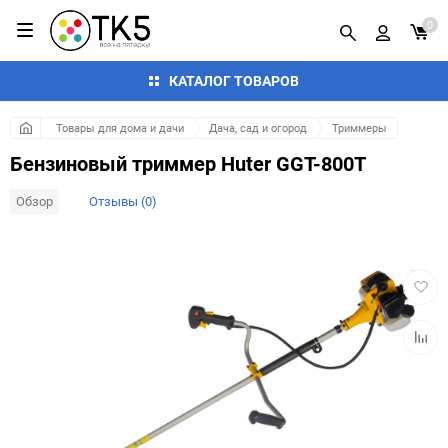
0
КАТАЛОГ ТОВАРОВ
Товары для дома и дачи
Дача, сад и огород
Триммеры
Бензиновый триммер Huter GGT-800T
Обзор
Отзывы (0)
Добав
в
избра
Добав
к
сравн