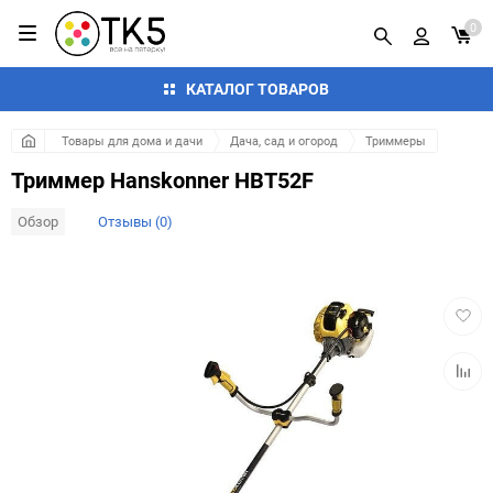
0
КАТАЛОГ ТОВАРОВ
Товары для дома и дачи
Дача, сад и огород
Триммеры
Триммер Hanskonner HBT52F
Обзор
Отзывы (0)
Добав
в
избра
Добав
к
сравн