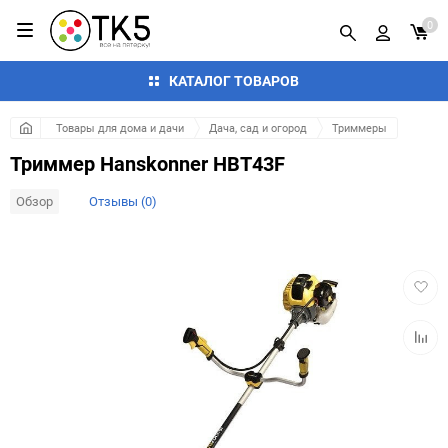
0
КАТАЛОГ ТОВАРОВ
Товары для дома и дачи
Дача, сад и огород
Триммеры
Триммер Hanskonner HBT43F
Обзор
Отзывы (0)
Добав
в
избра
Добав
к
сравн