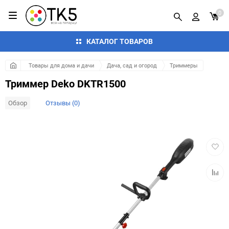
0
КАТАЛОГ ТОВАРОВ
Товары для дома и дачи
Дача, сад и огород
Триммеры
Триммер Deko DKTR1500
Обзор
Отзывы (0)
Добав
в
избра
Добав
к
сравн