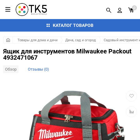
0
КАТАЛОГ ТОВАРОВ
Товары для дома и дачи
Дача, сад и огород
Садовый инструмент и
Ящик для инструментов Milwaukee Packout
4932471067
Обзор
Отзывы (0)
Добав
в
избра
Добав
к
сравн