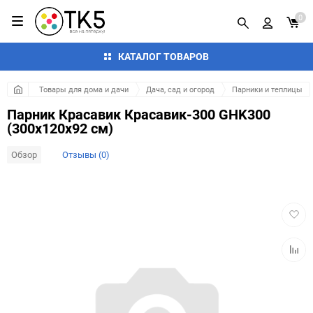
0
КАТАЛОГ ТОВАРОВ
Товары для дома и дачи
Дача, сад и огород
Парники и теплицы
Парник Красавик Красавик-300 GHK300
(300x120x92 см)
Обзор
Отзывы (0)
Добав
в
избра
Добав
к
сравн