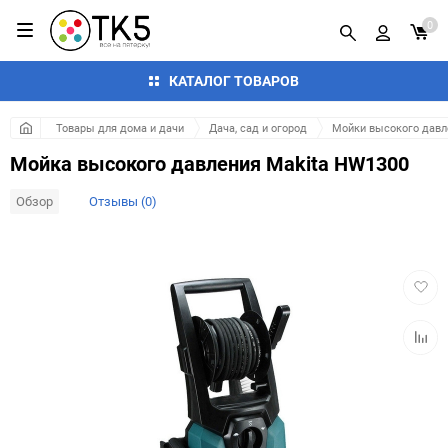
0
КАТАЛОГ ТОВАРОВ
Товары для дома и дачи
Дача, сад и огород
Мойки высокого давл
Мойка высокого давления Makita HW1300
Обзор
Отзывы (0)
Добав
в
избра
Добав
к
сравн