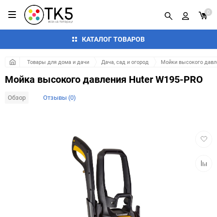
0
КАТАЛОГ ТОВАРОВ
Товары для дома и дачи
Дача, сад и огород
Мойки высокого давл
Мойка высокого давления Huter W195-PRO
Обзор
Отзывы (0)
Добав
в
избра
Добав
к
сравн