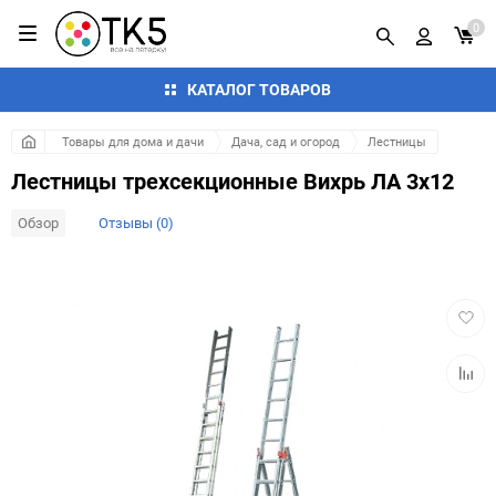
0
КАТАЛОГ ТОВАРОВ
Товары для дома и дачи
Дача, сад и огород
Лестницы
Лестницы трехсекционные Вихрь ЛА 3х12
Обзор
Отзывы (0)
Добав
в
избра
Добав
к
сравн