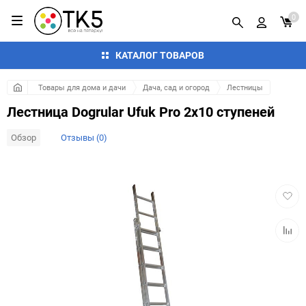
0
КАТАЛОГ ТОВАРОВ
Товары для дома и дачи
Дача, сад и огород
Лестницы
Лестница Dogrular Ufuk Pro 2x10 ступеней
Обзор
Отзывы (0)
Добав
в
избра
Добав
к
сравн