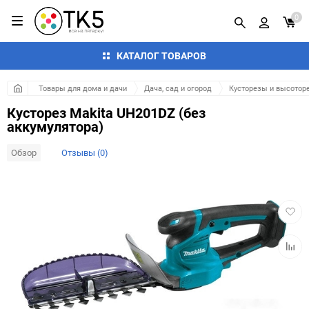
0
КАТАЛОГ ТОВАРОВ
Товары для дома и дачи
Дача, сад и огород
Кусторезы и высотор
Кусторез Makita UH201DZ (без
аккумулятора)
Обзор
Отзывы (0)
Добав
в
избра
Добав
к
сравн