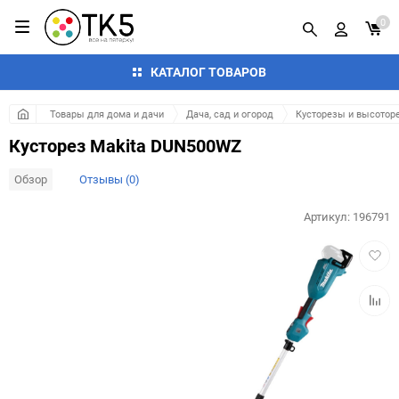
0
КАТАЛОГ ТОВАРОВ
Товары для дома и дачи
Дача, сад и огород
Кусторезы и высотор
Кусторез Makita DUN500WZ
Обзор
Отзывы (0)
Артикул:
196791
Добав
в
избра
Добав
к
сравн