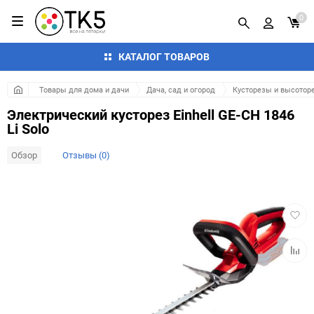
0
КАТАЛОГ ТОВАРОВ
Товары для дома и дачи
Дача, сад и огород
Кусторезы и высотор
Электрический кусторез Einhell GE-CH 1846
Li Solo
Обзор
Отзывы (0)
Добав
в
избра
Добав
к
сравн