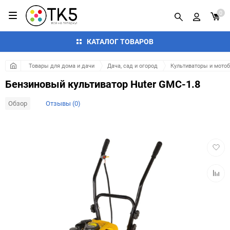
0
КАТАЛОГ ТОВАРОВ
Товары для дома и дачи
Дача, сад и огород
Культиваторы и мото
Бензиновый культиватор Huter GMC-1.8
Обзор
Отзывы (0)
Добав
в
избра
Добав
к
сравн