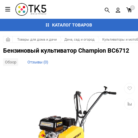
0
КАТАЛОГ ТОВАРОВ
Товары для дома и дачи
Дача, сад и огород
Культиваторы и мото
Бензиновый культиватор Champion BC6712
Обзор
Отзывы (0)
Добав
в
избра
Добав
к
сравн