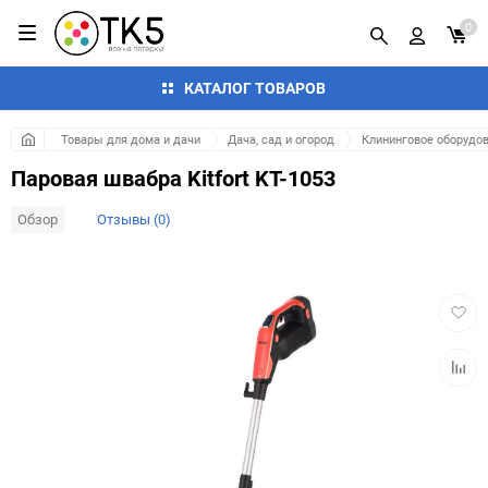
0
КАТАЛОГ ТОВАРОВ
Товары для дома и дачи
Дача, сад и огород
Клининговое оборудов
Паровая швабра Kitfort KT-1053
Обзор
Отзывы (0)
Добав
в
избра
Добав
к
сравн