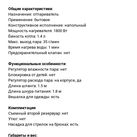
Общие характеристики
:
Заточные станки (точила)
Назначение: отпариватель
Применение: бытовое
Конструктивное исполнение: напольный
Дровоколы
Мощность нагревателя: 1800 Вт
Ёмкость котла: 1.4 л
Макс. выход пара: 35 г/мин
Грузоподъемное
Время нагрева воды: 1 мин
оборудование
Предохранительный клапан: нет
Гидроаккумуляторы и
Функциональные особенности
:
расширительные баки
Регулятор влажности пара: нет
Блокировка от детей: нет
Регулятор расхода пара: на корпусе, да
Вытяжная вентиляция
Длина шланга: 1.5 м
Длина шнура питания: 1.8 м
Вешалка для одежды: есть
Вибротехника
Комплектация
:
Съемный второй резервуар: нет
Бетономешалки
Утюг: нет
Насадка для стрелок на брюках: есть
Бензоинструмент
Габариты и вес
: