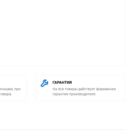
ю
ГАРАНТИЯ
ичными, при
На все товары действует фирменная
товара.
гарантия производителя.