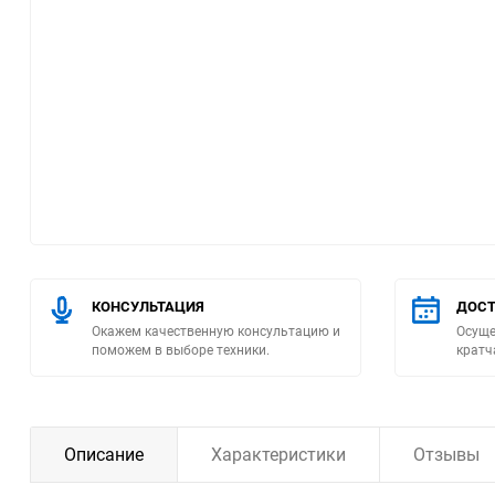
Помпы
Пневматический
инструмент
Плитка
Насосы бытовые
Компрессоры
КОНСУЛЬТАЦИЯ
ДОСТ
Окажем качественную консультацию и
Осуще
Климатическая техника
поможем в выборе техники.
кратч
Измерительный
инструмент
Описание
Характеристики
Отзывы
Измерительное
оборудование