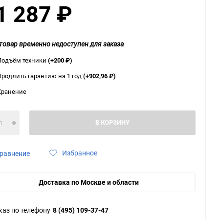
1 287
₽
ю
ю
ю
товар временно недоступен для заказа
Подъём техники
(+200
₽
)
Продлить гарантию на 1 год
(+902,96
₽
)
Хранение
В КОРЗИНУ
Избранное
равнение
Доставка по Москве и области
каз по телефону
8 (495) 109-37-47