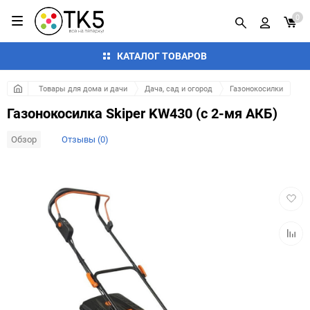
0
КАТАЛОГ ТОВАРОВ
Товары для дома и дачи
Дача, сад и огород
Газонокосилки
Газонокосилка Skiper KW430 (с 2-мя АКБ)
Обзор
Отзывы (0)
Добав
в
избра
Добав
к
сравн