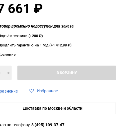
7 661
₽
ю
ю
ю
товар временно недоступен для заказа
Подъём техники
(+200
₽
)
Продлить гарантию на 1 год
(+1 412,88
₽
)
Хранение
В КОРЗИНУ
Избранное
равнение
Доставка по Москве и области
каз по телефону
8 (495) 109-37-47