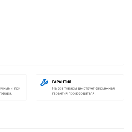
ю
ГАРАНТИЯ
ичными, при
На все товары действует фирменная
товара.
гарантия производителя.