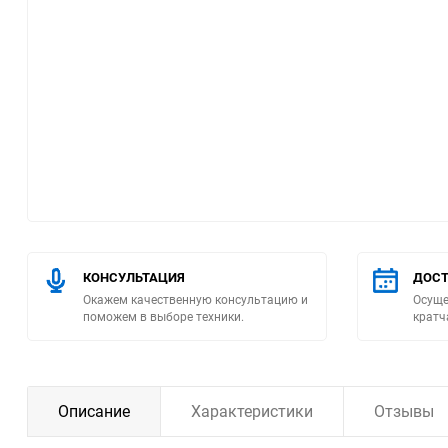
Помпы
Пневматический
инструмент
Плитка
Насосы бытовые
Компрессоры
КОНСУЛЬТАЦИЯ
ДОСТ
Окажем качественную консультацию и
Осуще
Климатическая техника
поможем в выборе техники.
кратч
Измерительный
инструмент
Описание
Характеристики
Отзывы
Измерительное
оборудование