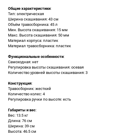
Общие характеристики
:
Заточные станки (точила)
Тип: электрическая
Ширина скашивания: 43 см
Объём травосборника: 45 л
Дровоколы
Мин. Высота скашивания: 15 мм
Макс. Высота скашивания: 50 мм
Материал корпуса: пластик
Грузоподъемное
Материал травосборника: пластик
оборудование
Функциональные особенности
:
Гидроаккумуляторы и
Самоходная: нет
расширительные баки
Регулировка высоты скашивания: осевая
Количество уровней высоты скашивания: 3
Вытяжная вентиляция
Конструкция
:
Травосборник: жесткий
Количество колес: 4
Вибротехника
Регулировка ручки по высоте: есть
Габариты и вес
:
Бетономешалки
Вес: 13.5 кг
Длина: 76 см
Бензоинструмент
Ширина: 39 см
Высота: 46.5 см