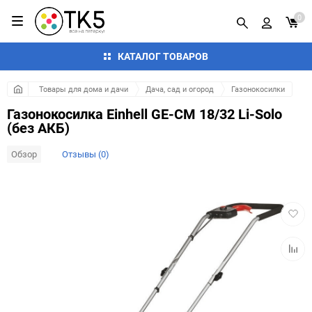
0
КАТАЛОГ ТОВАРОВ
Товары для дома и дачи
Дача, сад и огород
Газонокосилки
Газонокосилка Einhell GE-CM 18/32 Li-Solo
(без АКБ)
Обзор
Отзывы (0)
Добав
в
избра
Добав
к
сравн