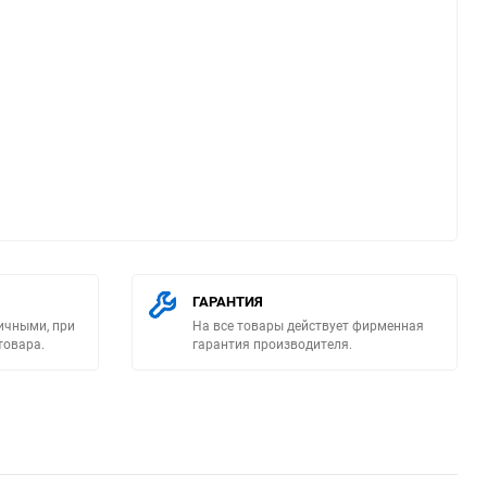
ю
ГАРАНТИЯ
ичными, при
На все товары действует фирменная
товара.
гарантия производителя.