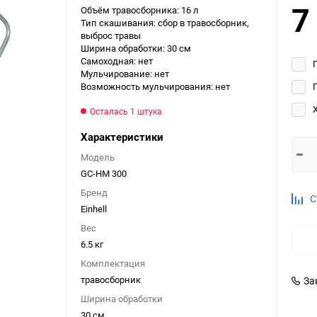
7
Объём травосборника: 16 л
Выберите категори
Тип скашивания: сбор в травосборник,
выброс травы
Выберите категори
Ширина обработки: 30 см
Выберите категори
Самоходная: нет
Мульчирование: нет
Возможность мульчирования: нет
Осталась 1 штука
Характеристики
Модель
GC-HM 300
Бренд
С
Einhell
Вес
6.5 кг
Комплектация
травосборник
За
Ширина обработки
30 см