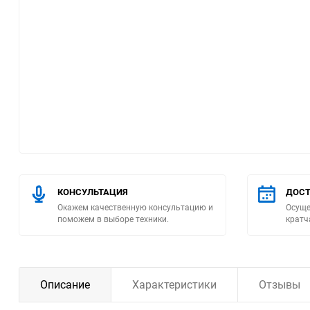
Помпы
Пневматический
инструмент
Плитка
Насосы бытовые
Компрессоры
КОНСУЛЬТАЦИЯ
ДОСТ
Окажем качественную консультацию и
Осуще
Климатическая техника
поможем в выборе техники.
кратч
Измерительный
инструмент
Описание
Характеристики
Отзывы
Измерительное
оборудование