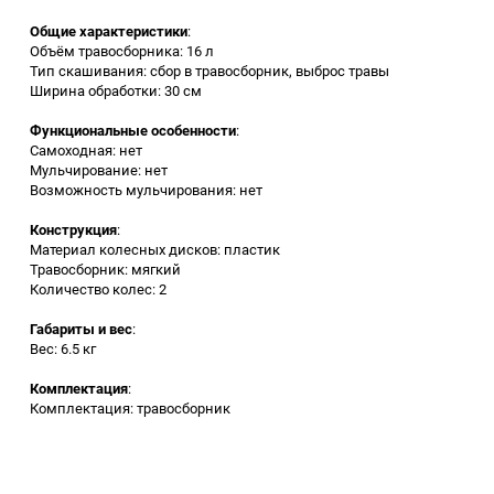
Общие характеристики
:
Заточные станки (точила)
Объём травосборника: 16 л
Тип скашивания: сбор в травосборник, выброс травы
Ширина обработки: 30 см
Дровоколы
Функциональные особенности
:
Самоходная: нет
Грузоподъемное
Мульчирование: нет
оборудование
Возможность мульчирования: нет
Гидроаккумуляторы и
Конструкция
:
расширительные баки
Материал колесных дисков: пластик
Травосборник: мягкий
Количество колес: 2
Вытяжная вентиляция
Габариты и вес
:
Вес: 6.5 кг
Вибротехника
Комплектация
:
Комплектация: травосборник
Бетономешалки
Бензоинструмент