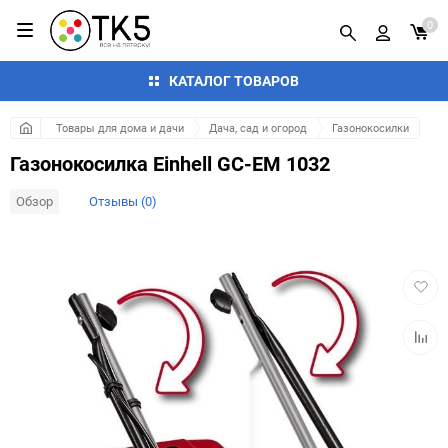
0
КАТАЛОГ ТОВАРОВ
Товары для дома и дачи
Дача, сад и огород
Газонокосилки
Газонокосилка Einhell GC-EM 1032
Обзор
Отзывы (0)
Добав
в
избра
Добав
к
сравн