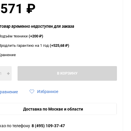
 571
₽
ю
ю
ю
товар временно недоступен для заказа
Подъём техники
(+200
₽
)
Продлить гарантию на 1 год
(+525,68
₽
)
Хранение
В КОРЗИНУ
Избранное
равнение
Доставка по Москве и области
каз по телефону
8 (495) 109-37-47