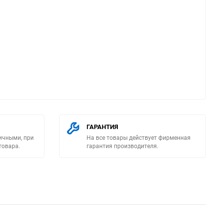
ю
ГАРАНТИЯ
ичными, при
На все товары действует фирменная
товара.
гарантия производителя.