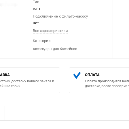
Тип
тент
Подключение к фильтр-насосу
нет
Все характеристики
Категории
Выберите категори
Аксессуары для бассейнов
АВКА
ОПЛАТА
ствим доставку вашего заказа в
Оплата производится нал
айшие сроки.
доставке, после проверки 