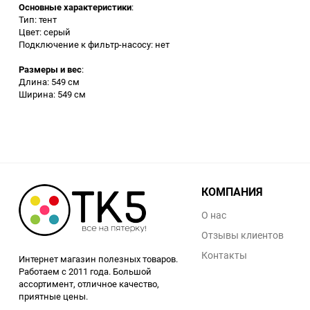
Основные характеристики
:
Тип: тент
Заточные станки (точила)
Цвет: серый
Подключение к фильтр-насосу: нет
Дровоколы
Размеры и вес
:
Длина: 549 см
Ширина: 549 см
Грузоподъемное
оборудование
Гидроаккумуляторы и
расширительные баки
Вытяжная вентиляция
КОМПАНИЯ
О нас
Вибротехника
Отзывы клиентов
Контакты
Бетономешалки
Интернет магазин полезных товаров.
Работаем с 2011 года. Большой
ассортимент, отличное качество,
Бензоинструмент
приятные цены.