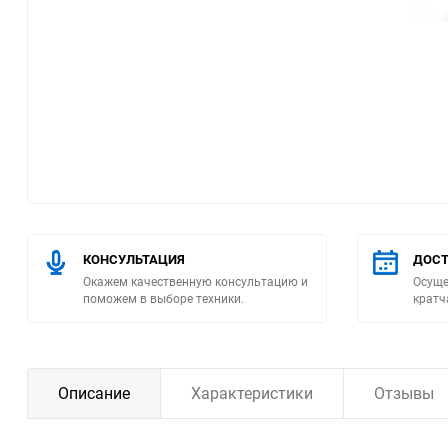
Помпы
Пневматический
инструмент
Плитка
Насосы бытовые
Компрессоры
КОНСУЛЬТАЦИЯ
ДОСТ
Окажем качественную консультацию и
Осуще
поможем в выборе техники.
кратч
Климатическая техника
Измерительный
инструмент
Описание
Характеристики
Отзывы
Измерительное
оборудование