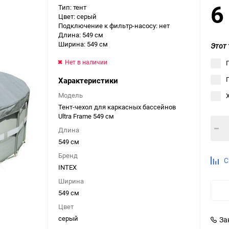
6
Тип: тент
Выберите категори
Цвет: серый
Подключение к фильтр-насосу: нет
Выберите категори
Длина: 549 см
Выберите категори
Ширина: 549 см
Этот 
Нет в наличии
Характеристики
Модель
Тент-чехол для каркасных бассейнов
Ultra Frame 549 см
Длина
549 см
Бренд
С
INTEX
Ширина
549 см
Цвет
серый
За