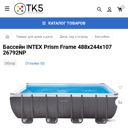
0
КАТАЛОГ ТОВАРОВ
Товары для дома и дачи
Дача, сад и огород
Бассейны
Бассейн INTEX Prism Frame 488x244x107
26792NP
Обзор
Отзывы (0)
Добав
в
избра
Добав
к
сравн