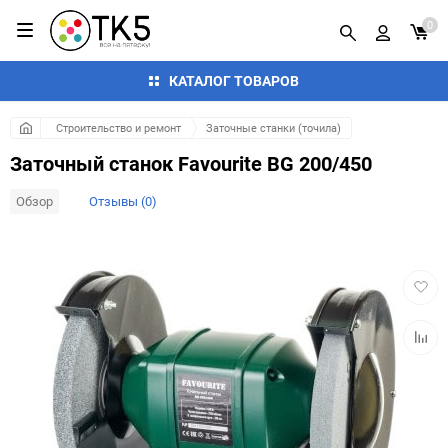
0
КАТАЛОГ ТОВАРОВ
Строительство и ремонт
Заточные станки (точила)
Заточный станок Favourite BG 200/450
Обзор
Отзывы (0)
Добав
в
избра
Добав
к
сравн