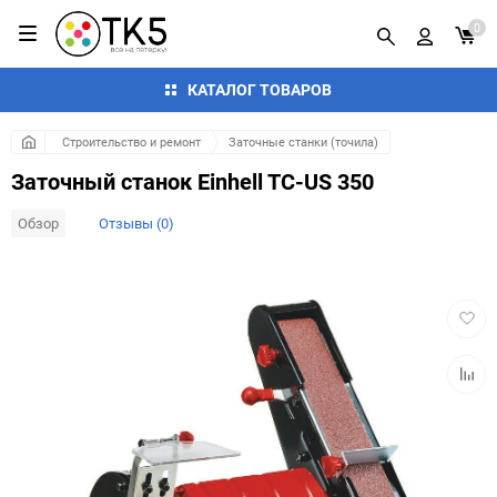
0
КАТАЛОГ ТОВАРОВ
Строительство и ремонт
Заточные станки (точила)
Заточный станок Einhell TC-US 350
Обзор
Отзывы (0)
Добав
в
избра
Добав
к
сравн