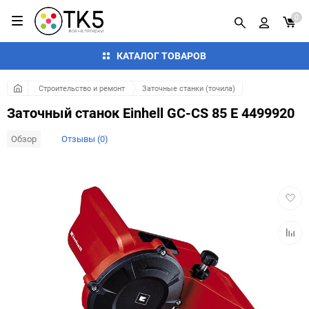
0
КАТАЛОГ ТОВАРОВ
Строительство и ремонт
Заточные станки (точила)
Заточный станок Einhell GC-CS 85 E 4499920
Обзор
Отзывы (0)
Добав
в
избра
Добав
к
сравн