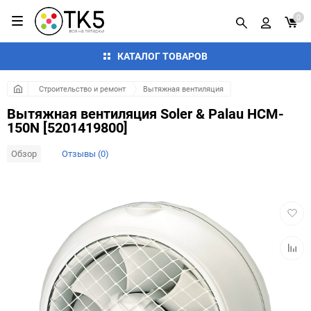
0
КАТАЛОГ ТОВАРОВ
Строительство и ремонт
Вытяжная вентиляция
Вытяжная вентиляция Soler & Palau HCM-
150N [5201419800]
Обзор
Отзывы (0)
Добав
в
избра
Добав
к
сравн